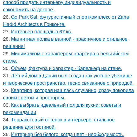
способ придать интерьеру индивидуальность и
сэкономить на декоре.
26.
Go Park Sai: футуристичный спорткомплекс от Zaha
Hadid Architects в Гонконге.
27.
Интерьер площадью 67 кв.
28.
Магнитная полка в ванной - практичное и стильное
решение!
29.
Минимализм с характером: квартира в бельгийском
стиле.
30.
Объём, фактура и характер - барельеф на стене.
31.
Летний дом в Дании был создан как уютное убежище
и творческое пространство, тесно связанное с природой.
32.
Квартира, которая нашлась случайно, сразу покорила
своим светом и простором.
33.
Как выбрать идеальный пол для кухни: советы и
рекомендации
34.
Терракотовый оттенок в интерьере: стильное
решение для гостиной.
35.
Интерьер без белого: когда цвет - необходимость.