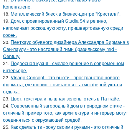
Копенгагене.
18.
Металлический блеск в бизнес-центре "Кристалл".
19.
Дом, спроектированный Studia 54 в репино,
напоминает роскошную яхту, пришвартованную среди
сосен.
20.
Пентхаус обувного дизайнера Александра Бирмана в
Сан-паулу - это настоящий гимн бразильскому mid -
Century.
21.
Подвесная кухня - смелое решение в современном
интерьере.
22.
Visage Concept - это бьюти - пространство нового
формата, где шопинг сочетается с атмосферой уюта и
отдыха.
23.
Цвет, текстура и пышная зелень: отель в Паттайе.
24.
Современный загородный дом в природном стиле -
отличный пример того, как архитектура и интерьер могут
соединяться с окружающей средой.
25.
Как сделать тв - зону своими руками - это отличный