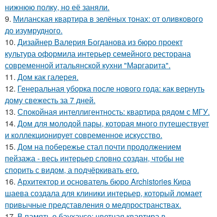
нижнюю полку, но её заняли.
9.
Миланская квартира в зелёных тонах: от оливкового
до изумрудного.
10.
Дизайнер Валерия Богданова из бюро проект
культура оформила интерьер семейного ресторана
современной итальянской кухни "Маргарита".
11.
Дом как галерея.
12.
Генеральная уборка после нового года: как вернуть
дому свежесть за 7 дней.
13.
Спокойная интеллигентность: квартира рядом с МГУ.
14.
Дом для молодой пары, которая много путешествует
и коллекционирует современное искусство.
15.
Дом на побережье стал почти продолжением
пейзажа - весь интерьер словно создан, чтобы не
спорить с видом, а подчёркивать его.
16.
Архитектор и основатель бюро Archistories Кира
шаева создала для клиники интерьер, который ломает
привычные представления о медпространствах.
17.
В память о баухаусе: цветная квартира в