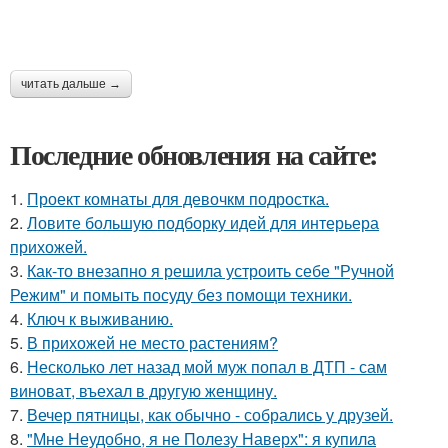
читать дальше →
Последние обновления на сайте:
1.
Проект комнаты для девочкм подростка.
2.
Ловите большую подборку идей для интерьера
прихожей.
3.
Как-то внезапно я решила устроить себе "Ручной
Режим" и помыть посуду без помощи техники.
4.
Ключ к выживанию.
5.
В прихожей не место растениям?
6.
Несколько лет назад мой муж попал в ДТП - сам
виноват, въехал в другую женщину.
7.
Вечер пятницы, как обычно - собрались у друзей.
8.
"Мне Неудобно, я не Полезу Наверх": я купила