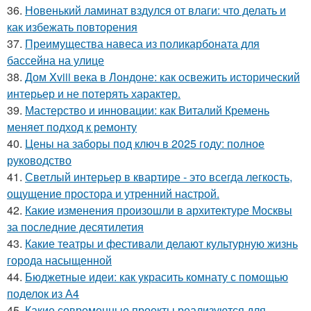
36.
Новенький ламинат вздулся от влаги: что делать и
как избежать повторения
37.
Преимущества навеса из поликарбоната для
бассейна на улице
38.
Дом Xviii века в Лондоне: как освежить исторический
интерьер и не потерять характер.
39.
Мастерство и инновации: как Виталий Кремень
меняет подход к ремонту
40.
Цены на заборы под ключ в 2025 году: полное
руководство
41.
Светлый интерьер в квартире - это всегда легкость,
ощущение простора и утренний настрой.
42.
Какие изменения произошли в архитектуре Москвы
за последние десятилетия
43.
Какие театры и фестивали делают культурную жизнь
города насыщенной
44.
Бюджетные идеи: как украсить комнату с помощью
поделок из А4
45.
Какие современные проекты реализуются для