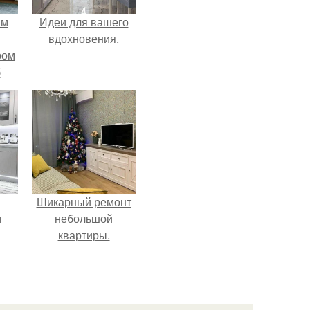
ым
Идеи для вашего
вдохновения.
ром
б
Шикарный ремонт
м
небольшой
квартиры.