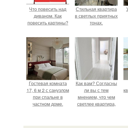
Что повесить над
Стильная квартира
диваном. Как
в светлых приятных
повесить картины?
тонах.
Гостевая комната
Как вам? Согласны
17, 6 м 2 с санузлом
ли вы с тем
к
при спальне в
мнением, что чем
частном доме.
светлее квартира,
тем она уютнее?