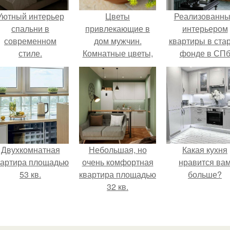
Уютный интерьер
Цветы
Реализованн
спальни в
привлекающие в
интерьером
современном
дом мужчин.
квартиры в ста
стиле.
Комнатные цветы,
фонде в СП
притягивающие в
делимся.
дом мужчин, они
обладают мощной
любовной
энергетикой
Двухкомнатная
Небольшая, но
Какая кухня
вартира площадью
очень комфортная
нравится ва
53 кв.
квартира площадью
больше?
32 кв.