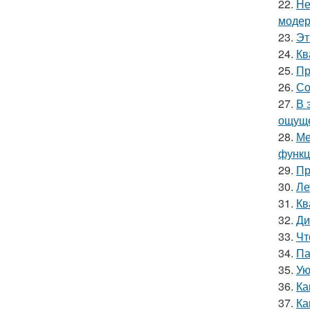
22.
Не
модер
23.
Эт
24.
Кв
25.
Пр
26.
Со
27.
В 
ощуще
28.
Ме
функц
29.
Пр
30.
Ле
31.
Кв
32.
Ди
33.
Чт
34.
Па
35.
Ую
36.
Ка
37.
Ка