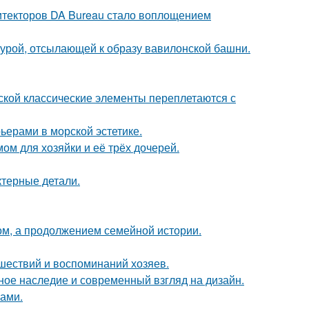
хитекторов DA Bureau стало воплощением
ктурой, отсылающей к образу вавилонской башни.
сской классические элементы переплетаются с
ьерами в морской эстетике.
ом для хозяйки и её трёх дочерей.
ктерные детали.
ом, а продолжением семейной истории.
шествий и воспоминаний хозяев.
ьное наследие и современный взгляд на дизайн.
ками.