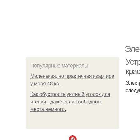
Эле
Уст
Популярные материалы
кра
Маленькая, но практичная квартира
Элект
у моря 48 кв.
следу
Как обустроить уютный уголок для
чтения - даже если свободного
места немного.