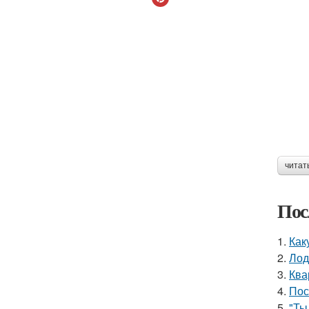
читат
Пос
1.
Как
2.
Лод
3.
Ква
4.
Пос
5.
"Ты