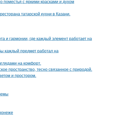
о поместья с яркими красками и духом
есторана татарской кухни в Казани.
та и гармонии, где каждый элемент работает на
обы каждый предмет работал на
зглядами на комфорт.
кое пространство, тесно связанное с природой.
ветом и простором.
лемы
ронеже