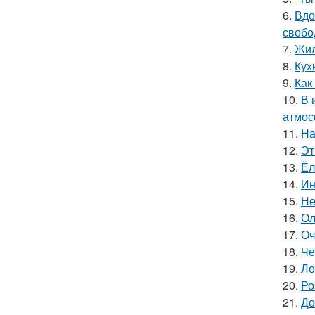
6.
Вдо
свобо
7.
Жил
8.
Кух
9.
Как
10.
В 
атмос
11.
На
12.
Эт
13.
Ёл
14.
Ин
15.
Не
16.
Ол
17.
Оч
18.
Че
19.
Ло
20.
Ро
21.
До