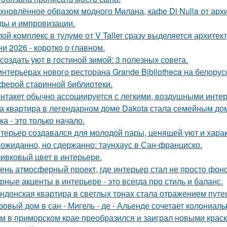
хновлённое образом модного Милана, кафе Di Nulla от ар
ды и импровизации.
ой комплекс в тулуме от V Taller сразу выделяется архите
ни 2026 - коротко о главном.
 создать уют в гостиной зимой: 3 полезных совета.
интерьерах нового ресторана Grande Bibliotheca на белору
ферой старинной библиотеки.
нтакет обычно ассоциируется с легкими, воздушными интер
а квартира в легендарном доме Dakota стала семейным дом
ка - это только начало.
терьер создавался для молодой пары, ценящей уют и хара
ожиданно, но сдержанно: таунхаус в Сан-франциско.
ивковый цвет в интерьере.
ень атмосферный проект, где интерьер стал не просто фон
рные акценты в интерьере - это всегда про стиль и баланс.
ндонская квартира в светлых тонах стала отражением путе
зовый дом в сан - Мигель - де - Альенде сочетает колониал
м в приморском крае преобразился и заиграл новыми крас