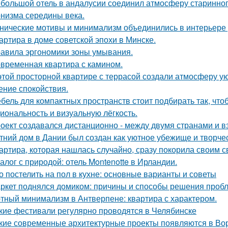
большой отель в андалусии соединил атмосферу старинног
низма середины века.
нические мотивы и минимализм объединились в интерьере р
артира в доме советской эпохи в Минске.
авила эргономики зоны умывания.
временная квартира с камином.
этой просторной квартире с террасой создали атмосферу ую
ние спокойствия.
бель для компактных пространств стоит подбирать так, чт
иональность и визуальную лёгкость.
оект создавался дистанционно - между двумя странами и в
тний дом в Дании был создан как уютное убежище и творчес
артира, которая нашлась случайно, сразу покорила своим с
алог с природой: отель Montenotte в Ирландии.
о постелить на пол в кухне: основные варианты и советы
ркет поднялся домиком: причины и способы решения проб
тный минимализм в Антверпене: квартира с характером.
кие фестивали регулярно проводятся в Челябинске
кие современные архитектурные проекты появляются в Во