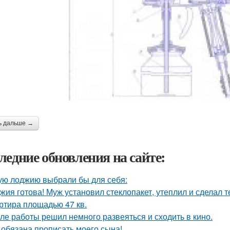
ь дальше →
ледние обновления на сайте:
ую лоджию выбрали бы для себя:
жия готова! Муж установил стеклопакет, утеплил и сделал 
ртира площадью 47 кв.
ле работы решил немного развеяться и сходить в кино.
 обязана прописать моего сына!