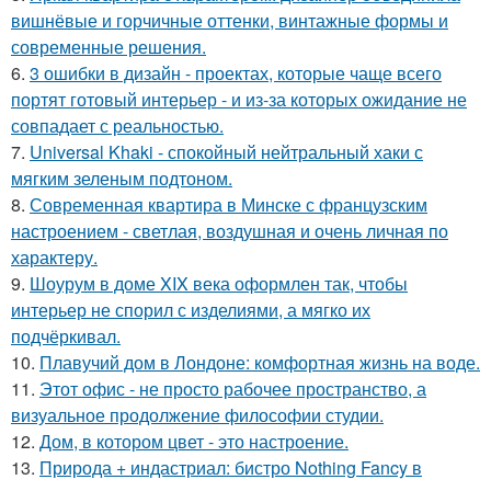
вишнёвые и горчичные оттенки, винтажные формы и
современные решения.
6.
3 ошибки в дизайн - проектах, которые чаще всего
портят готовый интерьер - и из-за которых ожидание не
совпадает с реальностью.
7.
Universal Khaki - спокойный нейтральный хаки с
мягким зеленым подтоном.
8.
Современная квартира в Минске с французским
настроением - светлая, воздушная и очень личная по
характеру.
9.
Шоурум в доме XIX века оформлен так, чтобы
интерьер не спорил с изделиями, а мягко их
подчёркивал.
10.
Плавучий дом в Лондоне: комфортная жизнь на воде.
11.
Этот офис - не просто рабочее пространство, а
визуальное продолжение философии студии.
12.
Дом, в котором цвет - это настроение.
13.
Природа + индастриал: бистро Nothing Fancy в