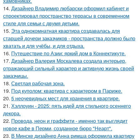
хамовниках.
14.
Дизайнер Владимир любарски оформил кабинет и
спроектировал пространство террасы в современном
стиле для семьи с двумя детьми.
15.
Эта однокомнатная квартира создавалась для
старшей дочери заказчиков - пространства должно было
хватать и для учёбы, и для отдыха.
16.
Путешествие по Азии: яркий дом в Коннектикуте.
17.
Дизайнер Валерия Москалева создала интерьер,
отражающий сильный характер и активную жизнь своей
заказчицы.
18.
Светлая рабочая зона.
19.
Под куполом: квартира с характером в Париже.
20.
5 неочевидных мест для хранения в квартире.
21.
Хэллоуин - 2025: пять идей для стильного осеннего
декора.
22.
Провода, неон и граффити - именно так выглядит
новое кафе в Перми, созданное бюро "Неарт".
23.
В Минске дизайнер Анна римша оформила квартиру