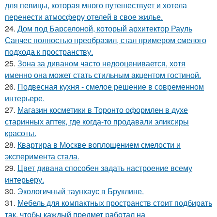
для певицы, которая много путешествует и хотела
перенести атмосферу отелей в свое жилье.
24.
Дом под Барселоной, который архитектор Рауль
Санчес полностью преобразил, стал примером смелого
подхода к пространству.
25.
Зона за диваном часто недооценивается, хотя
именно она может стать стильным акцентом гостиной.
26.
Подвесная кухня - смелое решение в современном
интерьере.
27.
Магазин косметики в Торонто оформлен в духе
старинных аптек, где когда-то продавали эликсиры
красоты.
28.
Квартира в Москве воплощением смелости и
эксперимента стала.
29.
Цвет дивана способен задать настроение всему
интерьеру.
30.
Экологичный таунхаус в Бруклине.
31.
Мебель для компактных пространств стоит подбирать
так, чтобы каждый предмет работал на