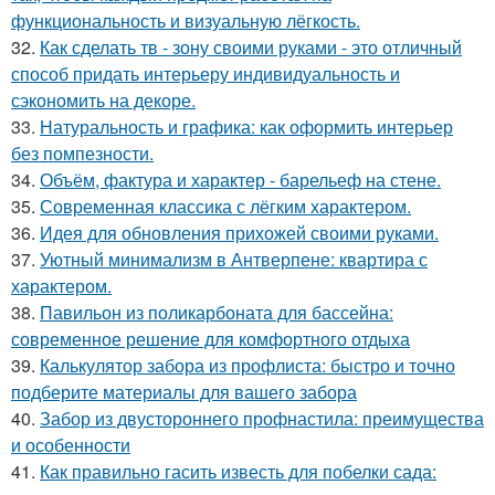
функциональность и визуальную лёгкость.
32.
Как сделать тв - зону своими руками - это отличный
способ придать интерьеру индивидуальность и
сэкономить на декоре.
33.
Натуральность и графика: как оформить интерьер
без помпезности.
34.
Объём, фактура и характер - барельеф на стене.
35.
Современная классика с лёгким характером.
36.
Идея для обновления прихожей своими руками.
37.
Уютный минимализм в Антверпене: квартира с
характером.
38.
Павильон из поликарбоната для бассейна:
современное решение для комфортного отдыха
39.
Калькулятор забора из профлиста: быстро и точно
подберите материалы для вашего забора
40.
Забор из двустороннего профнастила: преимущества
и особенности
41.
Как правильно гасить известь для побелки сада: