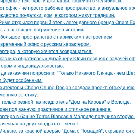
иродные текстуры и джапанди: кофейня в Челябинске.
от офис - не просто рабочее пространство, а визуальное 
ждество по-датски: дом, в котором живут традиции.
Риме открылся первый отель легендарного бренда Orient Exp
а, а настоящее погружение в историю.
большое пространство с парижским настроением.
временный офис с русским характером.
артира, в которую хочется возвращаться.
казчица обратилась к дизайнеру Юлии поздняк с задачей оф
тером и индивидуальностью.
гда заказчики попросили: "Только Никакого Глянца - чем Ше
т будет особенным.
хитекторы Cheng Chung Design создали проект, объединяю
менную эстетику.
 только резной палисад: отель "Дом на Кирова" в Вологде.
ран под ванную: практичное и стильное решение.
артира в башне Torres Blancas в Мадриде получила вторую 
ачечная на двух квадратах - легко!
Милане, за красной дверью "Дома с Помадой", скрывается с