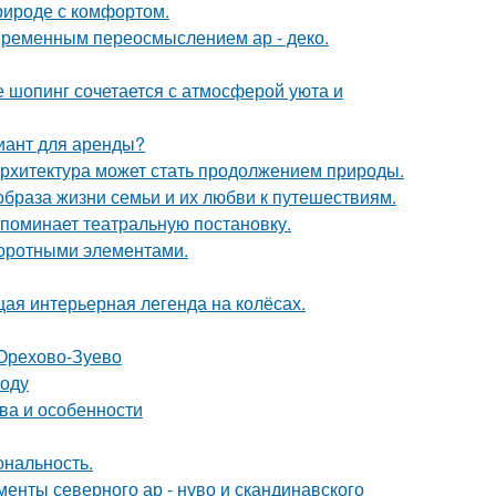
природе с комфортом.
овременным переосмыслением ар - деко.
де шопинг сочетается с атмосферой уюта и
иант для аренды?
к архитектура может стать продолжением природы.
образа жизни семьи и их любви к путешествиям.
напоминает театральную постановку.
воротными элементами.
щая интерьерная легенда на колёсах.
 Орехово-Зуево
воду
ва и особенности
ональность.
енты северного ар - нуво и скандинавского