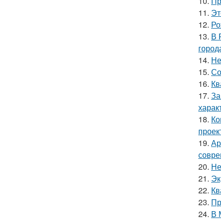
10.
Пр
11.
Эт
12.
Ро
13.
В 
город
14.
Не
15.
Со
16.
Кв
17.
За
харак
18.
Ко
проек
19.
Ар
совре
20.
Не
21.
Эк
22.
Кв
23.
Пр
24.
В 