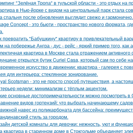
эмпинг "Зелёная Тропа" в тульской области - это отдых на 
артира в Нью-йорке с видом на центральный парк стала с
а спальня после обновления выглядит свежо и гармонично.
sage Concept - это бьюти - пространство нового формата, г
а.
к превратить "Бабушкину" квартиру в привлекательный вар
м на побережье Ангра - дус - рейс - яркий пример того, ка
лектичная квартира в Москве стала отражением активного 
чунцине открылся бутик Curiel Casa, который сам по себе 
временное искусство в движении: квартира - галерея с по
ея для интерьера: стеклянное зонирование.
yal Scotsman - это не просто способ путешествия, а настоя
терьер недели: минимализм с тёплым акцентом.
кие основные достопримечательности можно посмотреть в
авнение видов гортензий: что выбрать начинающему садо
вижной навес из поликарбоната для бассейна: преимущест
андинавский стиль за городом.
зайн детской комнаты для девочки: нежность, уют и функци
а квартира в старинном доме в Стокгольме объединяет элем