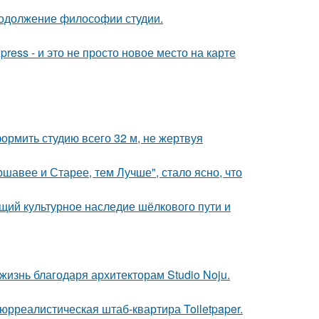
продолжение философии студии.
ress - и это не просто новое место на карте
ормить студию всего 32 м, не жертвуя
ршавее и Старее, тем Лучше", стало ясно, что
щий культурное наследие шёлкового пути и
жизнь благодаря архитекторам Studio Noju.
юрреалистическая штаб-квартира Toiletpaper.