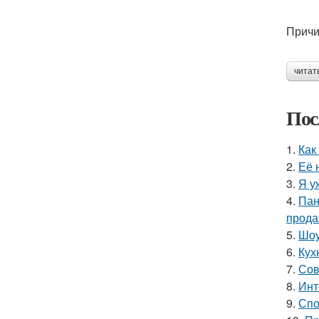
Причи
читат
Пос
1.
Как
2.
Её 
3.
Я у
4.
Пан
прода
5.
Шоу
6.
Кух
7.
Сов
8.
Инт
9.
Спо