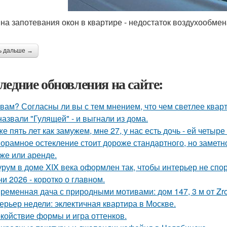
на запотевания окон в квартире - недостаток воздухообмен
ь дальше →
ледние обновления на сайте:
 вам? Согласны ли вы с тем мнением, что чем светлее квар
назвали "Гулящей" - и выгнали из дома.
же пять лет как замужем, мне 27, у нас есть дочь - ей четыре 
орамное остекление стоит дороже стандартного, но замет
же или аренде.
рум в доме XIX века оформлен так, чтобы интерьер не спор
ни 2026 - коротко о главном.
ременная дача с природными мотивами: дом 147, 3 м от Zrob
ерьер недели: эклектичная квартира в Москве.
койствие формы и игра оттенков.