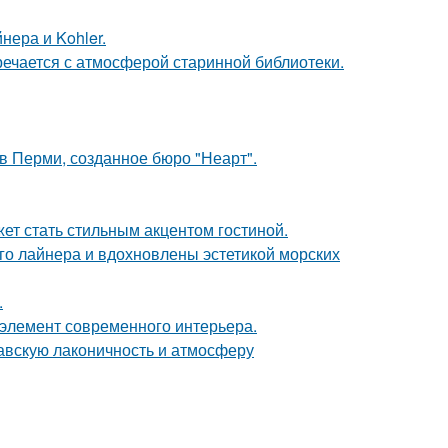
нера и Kohler.
речается с атмосферой старинной библиотеки.
в Перми, созданное бюро "Неарт".
ет стать стильным акцентом гостиной.
го лайнера и вдохновлены эстетикой морских
.
й элемент современного интерьера.
авскую лаконичность и атмосферу