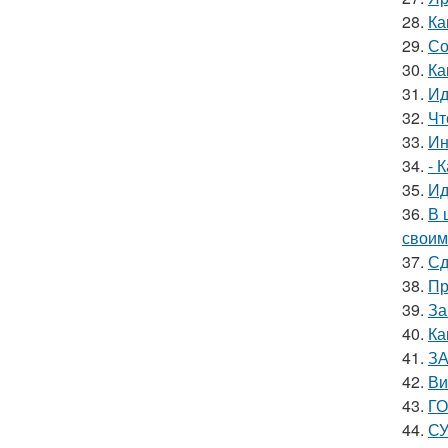
28.
Ка
29.
Со
30.
Ка
31.
Ид
32.
Чт
33.
Ин
34.
- 
35.
Ид
36.
В 
своим
37.
Сд
38.
Пр
39.
За
40.
Ка
41.
ЗА
42.
Ви
43.
ГО
44.
СУ