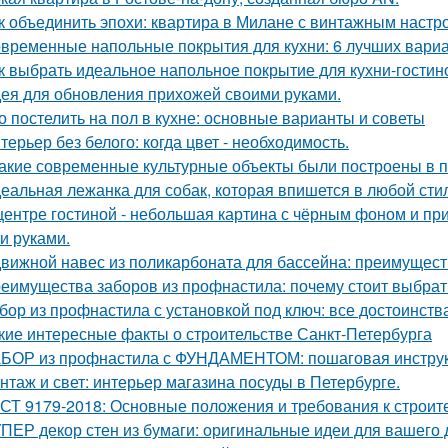
к объединить эпохи: квартира в Милане с винтажным настр
временные напольные покрытия для кухни: 6 лучших вари
к выбрать идеальное напольное покрытие для кухни-гостин
ея для обновления прихожей своими руками.
о постелить на пол в кухне: основные варианты и советы
терьер без белого: когда цвет - необходимость.
Какие современные культурные объекты были построены в 
еальная лежанка для собак, которая впишется в любой стил
центре гостиной - небольшая картина с чёрным фоном и пр
и руками.
вижной навес из поликарбоната для бассейна: преимущест
еимущества заборов из профнастила: почему стоит выбрат
бор из профнастила с установкой под ключ: все достоинств
кие интересные факты о строительстве Санкт-Петербурга
БОР из профнастила с ФУНДАМЕНТОМ: пошаговая инструк
нтаж и свет: интерьер магазина посуды в Петербурге.
СТ 9179-2018: Основные положения и требования к строит
ПЕР декор стен из бумаги: оригинальные идеи для вашего