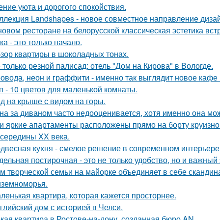
ние уюта и дорогого спокойствия.
ллекция Landshapes - новое совместное направление дизай
новом ресторане на белорусской классическая эстетика вст
ка - это только начало.
зор квартиры в шоколадных тонах.
 только резной палисад: отель "Дом на Кирова" в Вологде.
овода, неон и граффити - именно так выглядит новое кафе 
п - 10 цветов для маленькой комнаты.
д на крыше с видом на горы.
на за диваном часто недооценивается, хотя именно она мож
и яркие апартаменты расположены прямо на борту круизно
 середины XX века.
двесная кухня - смелое решение в современном интерьере
дельная постирочная - это не только удобство, но и важны
м творческой семьи на майорке объединяет в себе скандин
земноморья.
ленькая квартира, которая кажется просторнее.
глийский дом с историей в Челси.
кая квартира в Ростове-на-дону, созданная бюро AN.