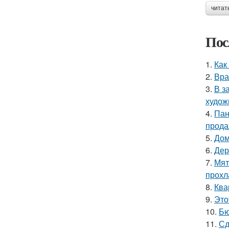
читат
Пос
1.
Как
2.
Вра
3.
В з
худож
4.
Пан
прода
5.
Дом
6.
Дер
7.
Мят
прохл
8.
Ква
9.
Это
10.
Бю
11.
Сд