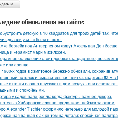
ь дальше →
ледние обновления на сайте:
 обустроить детскую в 10 квадратов для троих детей так, чт
чи сделали узи - и были в шоке.
амке бергейк под Антверпеном живут Аксель ван Ден босше,
ница и керамист мари михилссен.
орамное остекление стоит дороже стандартного, но замет
же или аренде.
 1960-х годов в хэмптонсе бережно обновили, сохранив ат
евянный потолок и выразительная плитка: квартира 62 м в 
ные оттенки словно впускают в дом воздух - они освежают,
адными и спокойными.
ртира у садов пале-рояль: когда фактуры важнее декора.
т отель в Хабаровске словно продолжает пейзаж за окном.
ро Alexander Tischler оформило интерьер для молодой пар
ержанная ванная с акцентом на детали: спокойная палитра