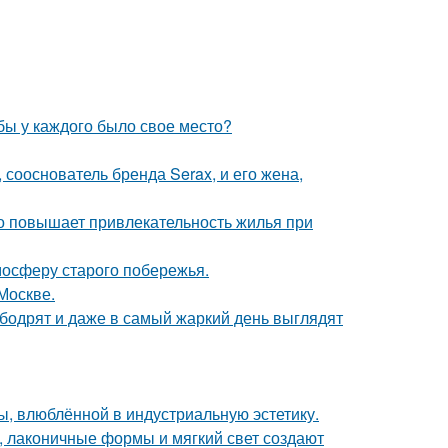
обы у каждого было свое место?
 сооснователь бренда Serax, и его жена,
но повышает привлекательность жилья при
мосферу старого побережья.
Москве.
 бодрят и даже в самый жаркий день выглядят
ы, влюблённой в индустриальную эстетику.
, лаконичные формы и мягкий свет создают