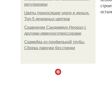
регулировки
строи
остал
Цветы приносящие удачу и деньги.
Топ-5 денежных цветков
Сравнение Сандиммун Неорал с
другими иммуносупрессорами
Скамейка из профильной трубы.
Сборка лавочки без спинки