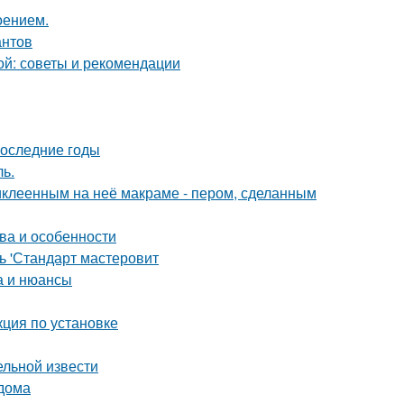
оением.
антов
ой: советы и рекомендации
последние годы
ь.
иклеенным на неё макраме - пером, сделанным
ва и особенности
ь 'Стандарт мастеровит
а и нюансы
ция по установке
ельной извести
 дома