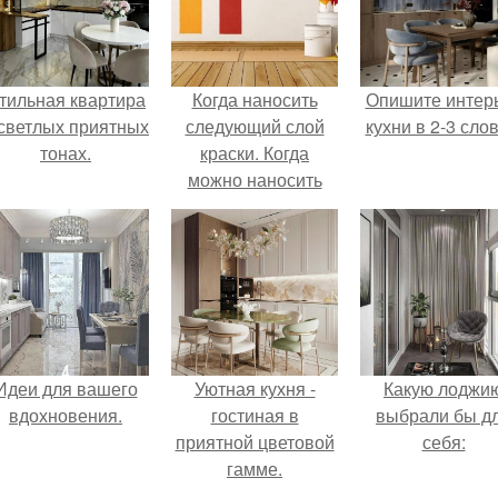
тильная квартира
Когда наносить
Опишите интер
 светлых приятных
следующий слой
кухни в 2-3 слов
тонах.
краски. Когда
можно наносить
второй слой
краски?
Идеи для вашего
Уютная кухня -
Какую лоджи
вдохновения.
гостиная в
выбрали бы д
приятной цветовой
себя:
гамме.