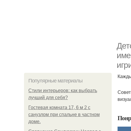
Дет
име
игр
Кажды
Популярные материалы
Стили интерьеров: как выбрать
Совет
лучший для себя?
визуа
Гостевая комната 17, 6 м 2 с
санузлом при спальне в частном
Понр
доме.