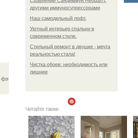
Сравнение Сандиммун Неорал с
другими иммуносупрессорами
Наш самодельный лофт.
Уютный интерьер спальни в
современном стиле.
Стильный ремонт в двушке - мечта
реальностью стала!
Чистка обоев: необходимость или
лишнее
⇦
Читайте также