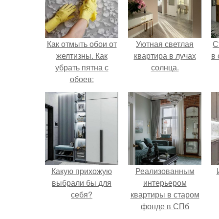
Как отмыть обои от
Уютная светлая
С
желтизны. Как
квартира в лучах
в
убрать пятна с
солнца.
обоев:
эффективные
народные средства
Какую прихожую
Реализованным
выбрали бы для
интерьером
себя?
квартиры в старом
фонде в СПб
делимся.