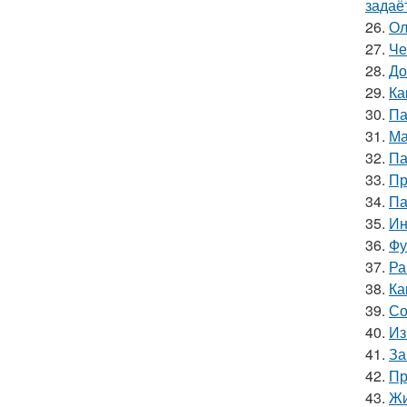
задаё
26.
Ол
27.
Че
28.
До
29.
Ка
30.
Па
31.
Ма
32.
Па
33.
Пр
34.
Па
35.
Ин
36.
Фу
37.
Ра
38.
Ка
39.
Со
40.
Из
41.
За
42.
Пр
43.
Жи