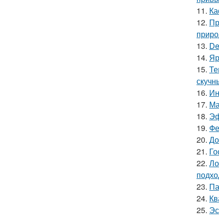
11.
Ка
12.
Пр
приро
13.
De
14.
Яр
15.
Те
скучн
16.
Ин
17.
Ма
18.
Эф
19.
Фе
20.
До
21.
Го
22.
Ло
подхо
23.
Па
24.
Кв
25.
Эс