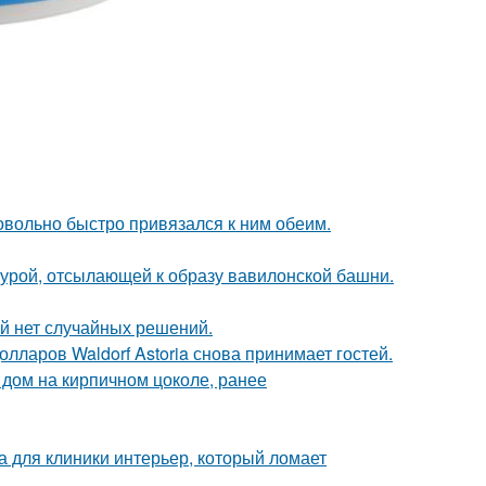
довольно быстро привязался к ним обеим.
ктурой, отсылающей к образу вавилонской башни.
ой нет случайных решений.
ларов Waldorf Astoria снова принимает гостей.
дом на кирпичном цоколе, ранее
а для клиники интерьер, который ломает