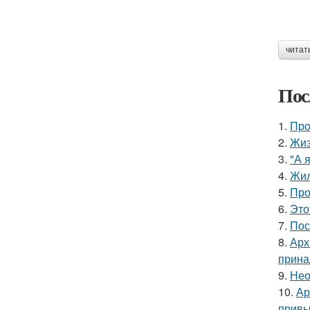
читат
Пос
1.
Про
2.
Жиз
3.
"А 
4.
Жил
5.
Про
6.
Это
7.
Пос
8.
Арх
прина
9.
Нео
10.
Ар
привы