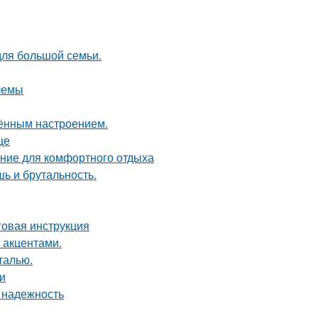
для большой семьи.
лемы
чённым настроением.
це
ние для комфортного отдыха
шь и брутальность.
говая инструкция
 акцентами.
талью.
и
 надежность