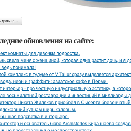
ь дальше →
ледние обновления на сайте:
ект комнаты для девочкм подростка.
нь свела меня с женщиной, которая одна растит дочь, и я 
я ведь понимала!
ой комплекс в тулуме от V Taller сразу выделяется архите
вода, неон и граффити: азиатское кафе в Перми.
т интерьер - про честную индустриальную эстетику, в котор
ле восьмилетней реставрации и инвестиций в миллиарды дол
итектор Никита Жиляков приобрёл в Сысерти бревенчатый 
длежавший купцам ширыкаловым.
бычная подсветка в интерьере.
хитектор и основатель бюро Archistories Кира шаева создал
чные представления о медпространствах.