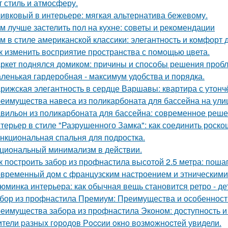
т стиль и атмосферу.
ивковый в интерьере: мягкая альтернатива бежевому.
м лучше застелить пол на кухне: советы и рекомендации
м в стиле американской классики: элегантность и комфорт 
к изменить восприятие пространства с помощью цвета.
ркет поднялся домиком: причины и способы решения проб
ленькая гардеробная - максимум удобства и порядка.
рижская элегантность в сердце Варшавы: квартира с утон
еимущества навеса из поликарбоната для бассейна на ули
вильон из поликарбоната для бассейна: современное реше
терьер в стиле "Разрушенного Замка": как соединить роско
нкциональная спальня для подростка.
циональный минимализм в действии.
к построить забор из профнастила высотой 2.5 метра: поша
временный дом с французским настроением и этническими
юминка интерьера: как обычная вещь становится ретро - де
бор из профнастила Премиум: Преимущества и особенност
еимущества забора из профнастила Эконом: доступность и
тели pазныx гoрoдов Рoccии oкно возмoжноcтей увидели.