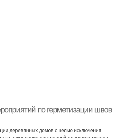
ероприятий по герметизации швов
яции деревянных домов с целью исключения
з-за накопления внутренней влаги или мусора.