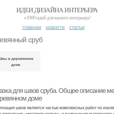
ИДЕИ ДИЗАЙНА ИНТЕРЬЕРА
+1000 идей для вашего интерьера!
главная
новости
статьи
евянный сруб
Швы в деревянном
доме
азка для швов сруба. Общее описание м
еревянном доме
тизация швов является частью комплексных работ по изол
в появления «мостиков холода» и разрушения материалов и