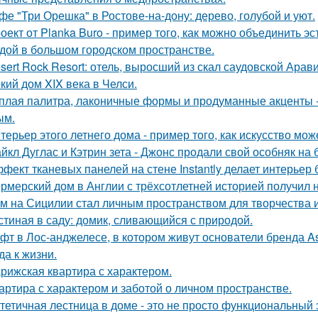
фе "Три Орешка" в Ростове-на-дону: дерево, голубой и уют.
оект от Planka Buro - пример того, как можно объединить э
дой в большом городском пространстве.
sert Rock Resort: отель, выросший из скал саудовской Арави
кий дом XIX века в Челси.
плая палитра, лаконичные формы и продуманные акценты -
ым.
терьер этого летнего дома - пример того, как искусство мо
йкл Дуглас и Кэтрин зета - Джонс продали свой особняк на 
фект тканевых панелей на стене Instantly делает интерьер
рмерский дом в Англии с трёхсотлетней историей получил 
м на Сицилии стал личным пространством для творчества и
стиная в саду: домик, сливающийся с природой.
фт в Лос-анджелесе, в котором живут основатели бренда As
да к жизни.
рижская квартира с характером.
артира с характером и заботой о личном пространстве.
тетичная лестница в доме - это не просто функциональный 