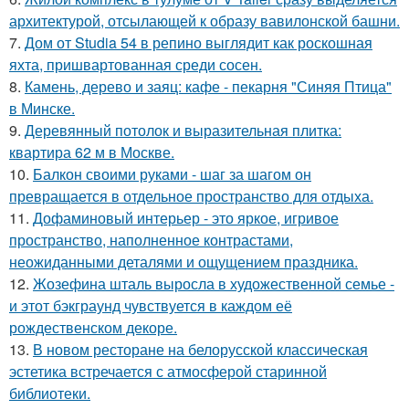
архитектурой, отсылающей к образу вавилонской башни.
7.
Дом от Studia 54 в репино выглядит как роскошная
яхта, пришвартованная среди сосен.
8.
Камень, дерево и заяц: кафе - пекарня "Синяя Птица"
в Минске.
9.
Деревянный потолок и выразительная плитка:
квартира 62 м в Москве.
10.
Балкон своими руками - шаг за шагом он
превращается в отдельное пространство для отдыха.
11.
Дофаминовый интерьер - это яркое, игривое
пространство, наполненное контрастами,
неожиданными деталями и ощущением праздника.
12.
Жозефина шталь выросла в художественной семье -
и этот бэкграунд чувствуется в каждом её
рождественском декоре.
13.
В новом ресторане на белорусской классическая
эстетика встречается с атмосферой старинной
библиотеки.