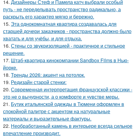
14.
Дизайнеры Стеф и Памела катч выбрали особый
путь - не переделывать пространство радикально, а
раскрыть его характер мягко и бережно.
15.
Эта однокомнатная квартира создавалась для
старшей дочери заказчиков - пространства должно было
хватать и для учёбы, и для отдыха.
16.
Стены со звукоизоляцией - практичное и стильное
решение.
17.
Штаб-квартира кинокомпании Sandbox Films в Нью-
йорке.
18.
Тренды 2026: акцент на потолок.
19.
Редизайн старой стенки:
20.
Современная интерпретация французской классики -
это не о вычурности, а о комфорте и чувстве меры.
21.
Бутик итальянской одежды в Тюмени оформлен в
спокойной палитре с акцентом на натуральные
материалы и выразительные фактуры.
22.
Необработанный камень в интерьере всегда сильное
впечатление производит.