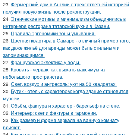
23.
Фермерский дом в Англии с трёхсотлетней историей
получил новую жизнь после реконструкции.
24.
Этнические мотивы и минимализм объединились в
интерьере ресторана татарской кухни в Казани.
25.
Правила эргономики зоны умывания.
26.
Цветная квартира в Самаре - отличный пример того,
как даже жильё для аренды может быть стильным и
запоминающимся.
27.
Французская эклектика у воды.
28.
Кровать - чердак: как выжать максимум из
небольшого пространства.
29.
Свет, воздух и антресоль: уют на 50 квадратах.
30.
Бутик - отель с характером: когда здание становится
музеем.
31.
Объём, фактура и характер - барельеф на стене.
32.
Интерьер: свет и фактуры в гармонии.
33.
Как размер и форма зеркала на ванную комнату
влияют.
34.
Кухня не как у всех: 5 необычных идей для вашего