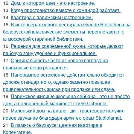
12.
Дом, в котором цвет - это настроение.
13.
Когда пространство вместе с командой работает.
14.
Квартира с парижским настроением.
15.
В интерьерах нового ресторана Grande Bibliotheca на
белорусской классические элементы переплетаются с
атмосферой старинной библиотеки.
16.
Решения для современной кухни, которые делают
рабочую зону удобнее и функциональнее.
17.
Оригинальность часто из нового взгляда на
привычные вещи рождается.
18.
Панорамное остекление действительно обходится
дороже стандартного, однако заметно повышает
привлекательность жилья при продаже или сдаче.
19.
Парижское жилище жюльена себбана - это не просто
дом, а полноценный манифест стиля Uchronia.
20.
Маленький дом на виале - ди - трастевере получил
новое звучание благодаря архитекторам Studiotamat.
21.
В память о баухаусе: цветная квартира в
Копенгагене.