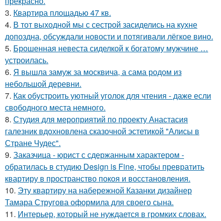
прекрасно.
3.
Квартира площадью 47 кв.
4.
В тот выходной мы с сестрой засиделись на кухне
допоздна, обсуждали новости и потягивали лёгкое вино.
5.
Брошенная невеста сиделкой к богатому мужчине …
устроилась.
6.
Я вышла замуж за москвича, а сама родом из
небольшой деревни.
7.
Как обустроить уютный уголок для чтения - даже если
свободного места немного.
8.
Студия для мероприятий по проекту Анастасия
галезник вдохновлена сказочной эстетикой "Алисы в
Стране Чудес".
9.
Заказчица - юрист с сдержанным характером -
обратилась в студию Design is Fine, чтобы превратить
квартиру в пространство покоя и восстановления.
10.
Эту квартиру на набережной Казанки дизайнер
Тамара Стругова оформила для своего сына.
11.
Интерьер, который не нуждается в громких словах.