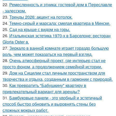
22.
Ремесленность и этника: гостевой дом в Переславле
- залесском.
23.
Тренды 2026: акцент на потолок.
24.
Темно-серый и марсала: смелая квартира в Минске.
25.
Сад на крыше с видом на горы.
26.
Итальянская эстетика 1970-х в Барселоне: ресторан
Gloria Oster a.
27.
Зеркало в ванной комнате играет гораздо большую
роль, чем может показаться на первый взгляд.
28.
Очень атмосферный проект, где интерьер стал не
просто фоном, а продолжением семейной истории.
29.
Дом на Сицилии стал личным пространством для
творчества и отдыха, созданным в гармонии с природой.
30.
Как превратить "Бабушкину" квартиру в
привлекательный вариант для аренды?
31.
Бамбуковые панели - это удобный и эстетичный
способ быстро обновить и выровнять стены без
сложных мокрых работ.