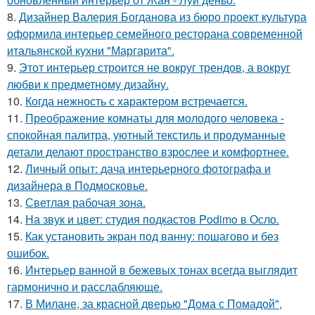
8.
Дизайнер Валерия Богданова из бюро проект культура
оформила интерьер семейного ресторана современной
итальянской кухни "Маргарита".
9.
Этот интерьер строится не вокруг трендов, а вокруг
любви к предметному дизайну.
10.
Когда нежность с характером встречается.
11.
Преображение комнаты для молодого человека -
спокойная палитра, уютный текстиль и продуманные
детали делают пространство взрослее и комфортнее.
12.
Личный опыт: дача интерьерного фотографа и
дизайнера в Подмосковье.
13.
Светлая рабочая зона.
14.
На звук и цвет: студия подкастов Podimo в Осло.
15.
Как установить экран под ванну: пошагово и без
ошибок.
16.
Интерьер ванной в бежевых тонах всегда выглядит
гармонично и расслабляюще.
17.
В Милане, за красной дверью "Дома с Помадой",