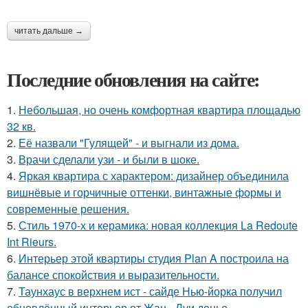
читать дальше →
Последние обновления на сайте:
1.
Небольшая, но очень комфортная квартира площадью
32 кв.
2.
Её назвали "Гулящей" - и выгнали из дома.
3.
Врачи сделали узи - и были в шоке.
4.
Яркая квартира с характером: дизайнер объединила
вишнёвые и горчичные оттенки, винтажные формы и
современные решения.
5.
Стиль 1970-х и керамика: новая коллекция La Redoute
Int Rieurs.
6.
Интерьер этой квартиры студия Plan A построила на
балансе спокойствия и выразительности.
7.
Таунхаус в верхнем ист - сайде Нью-йорка получил
обновлённый интерьер от Жан - Луи деньо.