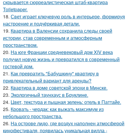
скрывается сюрреалистическая штаб-квартира
Toiletpaper.
18.
Свет играет ключевую роль в интерьере, формируя
настроение и подчёркивая детали.
19.
Квартира в Валенсии сохранила следы своей
истории, став современным и атмосферным
пространством.
20.
На юге Франции средневековый дом XIV века
получил новую жизнь и превратился в современный
гостевой дом.
21.
Как превратить "Бабушкину" квартиру в
привлекательный вариант для аренды?
22.
Квартира в доме советской эпохи в Минске.
23.
Экологичный таунхаус в Бруклине.
24.
Цвет, текстура и пышная зелень: отель в Паттайе.
25.
Кровать - чердак: как выжать максимум из
небольшого пространства.
26.
На острове лидо, где воздух наполнен атмосферой
кинофестиваля, появилась уникальная вилла -