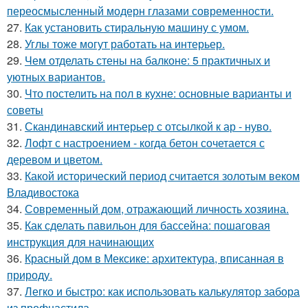
переосмысленный модерн глазами современности.
27.
Как установить стиральную машину с умом.
28.
Углы тоже могут работать на интерьер.
29.
Чем отделать стены на балконе: 5 практичных и
уютных вариантов.
30.
Что постелить на пол в кухне: основные варианты и
советы
31.
Скандинавский интерьер с отсылкой к ар - нуво.
32.
Лофт с настроением - когда бетон сочетается с
деревом и цветом.
33.
Какой исторический период считается золотым веком
Владивостока
34.
Современный дом, отражающий личность хозяина.
35.
Как сделать павильон для бассейна: пошаговая
инструкция для начинающих
36.
Красный дом в Мексике: архитектура, вписанная в
природу.
37.
Легко и быстро: как использовать калькулятор забора
из профнастила