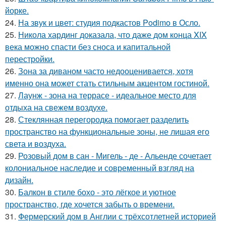
йорке.
24.
На звук и цвет: студия подкастов Podimo в Осло.
25.
Никола хардинг доказала, что даже дом конца XIX
века можно спасти без сноса и капитальной
перестройки.
26.
Зона за диваном часто недооценивается, хотя
именно она может стать стильным акцентом гостиной.
27.
Лаунж - зона на террасе - идеальное место для
отдыха на свежем воздухе.
28.
Стеклянная перегородка помогает разделить
пространство на функциональные зоны, не лишая его
света и воздуха.
29.
Розовый дом в сан - Мигель - де - Альенде сочетает
колониальное наследие и современный взгляд на
дизайн.
30.
Балкон в стиле бохо - это лёгкое и уютное
пространство, где хочется забыть о времени.
31.
Фермерский дом в Англии с трёхсотлетней историей