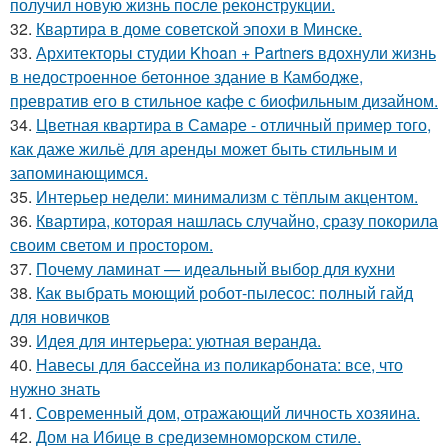
получил новую жизнь после реконструкции.
32.
Квартира в доме советской эпохи в Минске.
33.
Архитекторы студии Khoan + Partners вдохнули жизнь
в недостроенное бетонное здание в Камбодже,
превратив его в стильное кафе с биофильным дизайном.
34.
Цветная квартира в Самаре - отличный пример того,
как даже жильё для аренды может быть стильным и
запоминающимся.
35.
Интерьер недели: минимализм с тёплым акцентом.
36.
Квартира, которая нашлась случайно, сразу покорила
своим светом и простором.
37.
Почему ламинат — идеальный выбор для кухни
38.
Как выбрать моющий робот-пылесос: полный гайд
для новичков
39.
Идея для интерьера: уютная веранда.
40.
Навесы для бассейна из поликарбоната: все, что
нужно знать
41.
Современный дом, отражающий личность хозяина.
42.
Дом на Ибице в средиземноморском стиле.