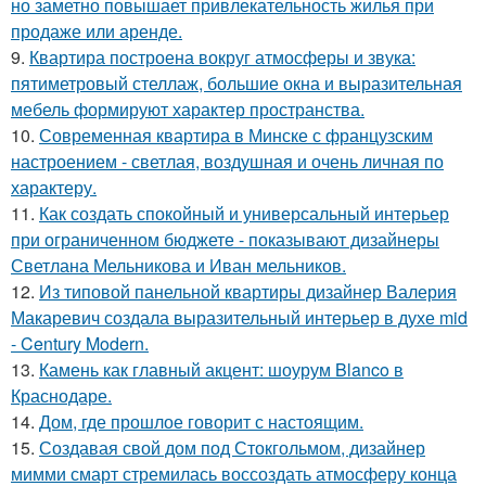
но заметно повышает привлекательность жилья при
продаже или аренде.
9.
Квартира построена вокруг атмосферы и звука:
пятиметровый стеллаж, большие окна и выразительная
мебель формируют характер пространства.
10.
Современная квартира в Минске с французским
настроением - светлая, воздушная и очень личная по
характеру.
11.
Как создать спокойный и универсальный интерьер
при ограниченном бюджете - показывают дизайнеры
Светлана Мельникова и Иван мельников.
12.
Из типовой панельной квартиры дизайнер Валерия
Макаревич создала выразительный интерьер в духе mid
- Century Modern.
13.
Камень как главный акцент: шоурум Blanco в
Краснодаре.
14.
Дом, где прошлое говорит с настоящим.
15.
Создавая свой дом под Стокгольмом, дизайнер
мимми смарт стремилась воссоздать атмосферу конца