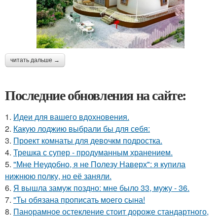
читать дальше →
Последние обновления на сайте:
1.
Идеи для вашего вдохновения.
2.
Какую лоджию выбрали бы для себя:
3.
Проект комнаты для девочкм подростка.
4.
Трешка с супер - продуманным хранением.
5.
"Мне Неудобно, я не Полезу Наверх": я купила
нижнюю полку, но её заняли.
6.
Я вышла замуж поздно: мне было 33, мужу - 36.
7.
"Ты обязана прописать моего сына!
8.
Панорамное остекление стоит дороже стандартного,