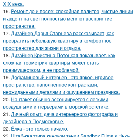
XIX века.
16.
Ремонт до и после: спокойная палитра, чистые линии
и акцент на свет полностью меняют восприятие
пространства.
17.
Дизайнер Дарья Старцева рассказывает, как
превратить небольшую квартиру в комфортное
пространство для жизни и отдыха.
18.
Дизайнер Кристина Потоцкая показывает, как
сложная геометрия квартиры может стать
преимуществом, а не проблемой.
19.
Дофаминовый интерьер - это яркое, игривое
пространство, наполненное контрастами,
неожиданными деталями и ощущением праздника.
20.
Нантакет обычно ассоциируется с легкими,
воздушными интерьерами в морской эстетике.
21.
Личный опыт: дача интерьерного фотографа и
дизайнера в Подмосковье.
22.
Ёлка - это только начало.
23.
Штаб-квартира кинокомпании Sandbox Films в Нью-