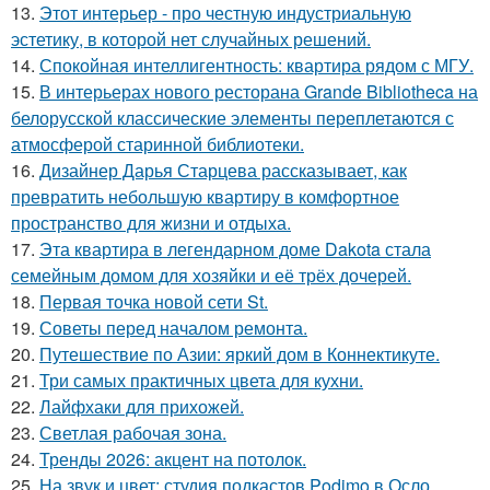
13.
Этот интерьер - про честную индустриальную
эстетику, в которой нет случайных решений.
14.
Спокойная интеллигентность: квартира рядом с МГУ.
15.
В интерьерах нового ресторана Grande Bibliotheca на
белорусской классические элементы переплетаются с
атмосферой старинной библиотеки.
16.
Дизайнер Дарья Старцева рассказывает, как
превратить небольшую квартиру в комфортное
пространство для жизни и отдыха.
17.
Эта квартира в легендарном доме Dakota стала
семейным домом для хозяйки и её трёх дочерей.
18.
Первая точка новой сети St.
19.
Советы перед началом ремонта.
20.
Путешествие по Азии: яркий дом в Коннектикуте.
21.
Три самых практичных цвета для кухни.
22.
Лайфхаки для прихожей.
23.
Светлая рабочая зона.
24.
Тренды 2026: акцент на потолок.
25.
На звук и цвет: студия подкастов Podimo в Осло.