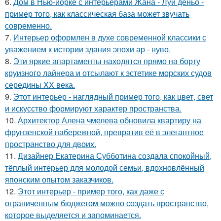
6.
Дом в Нью-йорке с интерьерами Жана - Луи деньо -
пример того, как классическая база может звучать
современно.
7.
Интерьер оформлен в духе современной классики с
уважением к истории здания эпохи ар - нуво.
8.
Эти яркие апартаменты находятся прямо на борту
круизного лайнера и отсылают к эстетике морских судов
середины XX века.
9.
Этот интерьер - наглядный пример того, как цвет, свет
и искусство формируют характер пространства.
10.
Архитектор Алена чмелева обновила квартиру на
фрунзенской набережной, превратив её в элегантное
пространство для двоих.
11.
Дизайнер Екатерина Субботина создала спокойный,
тёплый интерьер для молодой семьи, вдохновлённый
японским опытом заказчиков.
12.
Этот интерьер - пример того, как даже с
ограниченным бюджетом можно создать пространство,
которое выделяется и запоминается.