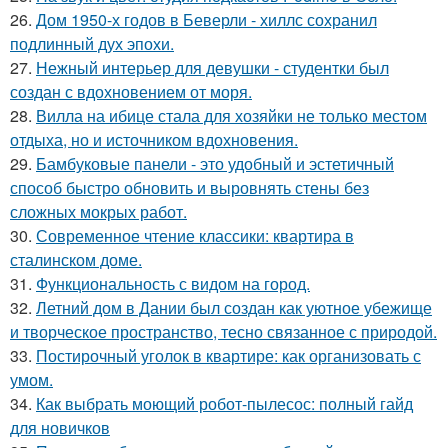
26.
Дом 1950-х годов в Беверли - хиллс сохранил
подлинный дух эпохи.
27.
Нежный интерьер для девушки - студентки был
создан с вдохновением от моря.
28.
Вилла на ибице стала для хозяйки не только местом
отдыха, но и источником вдохновения.
29.
Бамбуковые панели - это удобный и эстетичный
способ быстро обновить и выровнять стены без
сложных мокрых работ.
30.
Современное чтение классики: квартира в
сталинском доме.
31.
Функциональность с видом на город.
32.
Летний дом в Дании был создан как уютное убежище
и творческое пространство, тесно связанное с природой.
33.
Постирочный уголок в квартире: как организовать с
умом.
34.
Как выбрать моющий робот-пылесос: полный гайд
для новичков