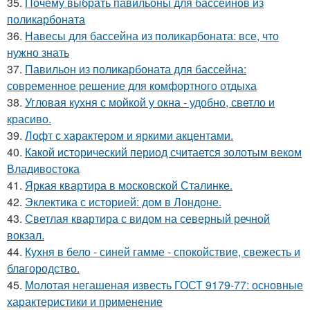
35.
Почему выбрать павильоны для бассейнов из
поликарбоната
36.
Навесы для бассейна из поликарбоната: все, что
нужно знать
37.
Павильон из поликарбоната для бассейна:
современное решение для комфортного отдыха
38.
Угловая кухня с мойкой у окна - удобно, светло и
красиво.
39.
Лофт с характером и яркими акцентами.
40.
Какой исторический период считается золотым веком
Владивостока
41.
Яркая квартира в московской Сталинке.
42.
Эклектика с историей: дом в Лондоне.
43.
Светлая квартира с видом на северный речной
вокзал.
44.
Кухня в бело - синей гамме - спокойствие, свежесть и
благородство.
45.
Молотая негашеная известь ГОСТ 9179-77: основные
характеристики и применение