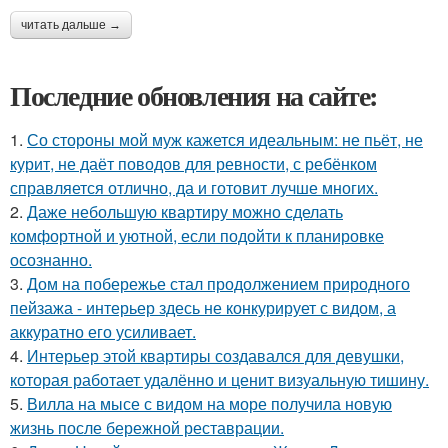
читать дальше →
Последние обновления на сайте:
1.
Со стороны мой муж кажется идеальным: не пьёт, не
курит, не даёт поводов для ревности, с ребёнком
справляется отлично, да и готовит лучше многих.
2.
Даже небольшую квартиру можно сделать
комфортной и уютной, если подойти к планировке
осознанно.
3.
Дом на побережье стал продолжением природного
пейзажа - интерьер здесь не конкурирует с видом, а
аккуратно его усиливает.
4.
Интерьер этой квартиры создавался для девушки,
которая работает удалённо и ценит визуальную тишину.
5.
Вилла на мысе с видом на море получила новую
жизнь после бережной реставрации.