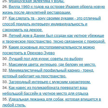
25.
Французская эклектика у воды.
26.
Вилла 1960-х годов на острове Икария обрела новую
жизнь после двухлетней реставрации.
27.
Как сделать тв - зону своими руками - это отличный
способ придать интерьеру индивидуальность и
сэкономить на декоре.
28.
Летний дом в Дании был создан как уютное убежище
и творческое пространство, тесно связанное с природой.
29.
Какие основные достопримечательности можно
посмотреть в Орехово-Зуево
30.
Лучший пол для кухни: советы по выбору
31.
Максимум цвета: интерьер, где белому не место.
32.
Минималистичный профильный карниз - тренд,
который работает на пространство.
33.
Загородный интерьер с мужским характером.
34.
Как навес из поликарбоната превратит ваш
небольшой бассейн в уютное место для отдыха
35.
Идеальная лежанка для собак, которая впишется в
любой стиль.