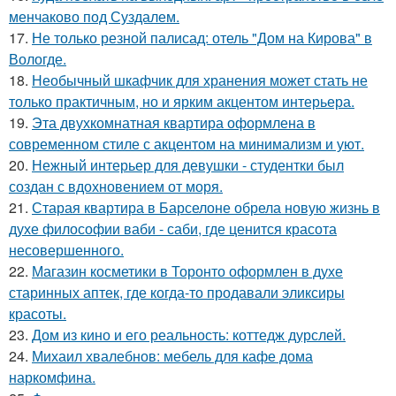
менчаково под Суздалем.
17.
Не только резной палисад: отель "Дом на Кирова" в
Вологде.
18.
Необычный шкафчик для хранения может стать не
только практичным, но и ярким акцентом интерьера.
19.
Эта двухкомнатная квартира оформлена в
современном стиле с акцентом на минимализм и уют.
20.
Нежный интерьер для девушки - студентки был
создан с вдохновением от моря.
21.
Старая квартира в Барселоне обрела новую жизнь в
духе философии ваби - саби, где ценится красота
несовершенного.
22.
Магазин косметики в Торонто оформлен в духе
старинных аптек, где когда-то продавали эликсиры
красоты.
23.
Дом из кино и его реальность: коттедж дурслей.
24.
Михаил хвалебнов: мебель для кафе дома
наркомфина.