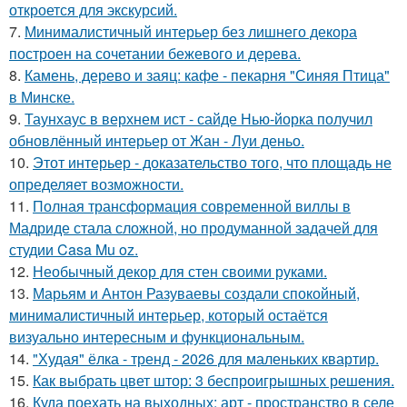
откроется для экскурсий.
7.
Минималистичный интерьер без лишнего декора
построен на сочетании бежевого и дерева.
8.
Камень, дерево и заяц: кафе - пекарня "Синяя Птица"
в Минске.
9.
Таунхаус в верхнем ист - сайде Нью-йорка получил
обновлённый интерьер от Жан - Луи деньо.
10.
Этот интерьер - доказательство того, что площадь не
определяет возможности.
11.
Полная трансформация современной виллы в
Мадриде стала сложной, но продуманной задачей для
студии Casa Mu oz.
12.
Необычный декор для стен своими руками.
13.
Марьям и Антон Разуваевы создали спокойный,
минималистичный интерьер, который остаётся
визуально интересным и функциональным.
14.
"Худая" ёлка - тренд - 2026 для маленьких квартир.
15.
Как выбрать цвет штор: 3 беспроигрышных решения.
16.
Куда поехать на выходных: арт - пространство в селе