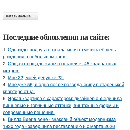
читать дальше →
Последние обновления на сайте:
1.
Однажды подруга позвала меня отметить её день
рождения в небольшом кафе.
2.
Общая площадь жилья составляет 45 квадратных
метров.
3.
Мне 32, моей девушке 22.
4.
Мне уже 56, я одна после развода, живу в старенькой
квартире отца.
5.
Яркая квартира с характером: дизайнер объединила
вишнёвые и горчичные оттенки, винтажные формы и
современные решения.
6.
Вилла Beer в вене - знаковый объект модернизма
1930 года - завершила реставрацию и с марта 2026