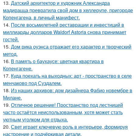
13.
Датский архитектор и художник Александра
мадирацца превратила свой дом в хеллерупе, пригороде
Копенгагена, в личный манифест.
14.
После восьмилетней реставрации и инвестиций в
миллиарды долларов Waldorf Astoria снова принимает
гостей.
15.
Дом рика оуэнса отражает его характер и творческий
метод.
16.
В память о баухаусе: цветная квартира в
Копенгагене.
17.
Куда поехать на выходных: арт - пространство в селе
менчаково под Суздалем.
18.
Из наших архивов: дом дизайнера Фабио новембре в
Милане.
19.
Отличное решение! Пространство под лестницей
часто остаётся неиспользованным, хотя может стать
уютным уголком для отдыха.
20.
Свет играет ключевую роль в интерьере, формируя
настроение и подчёркивая детали.