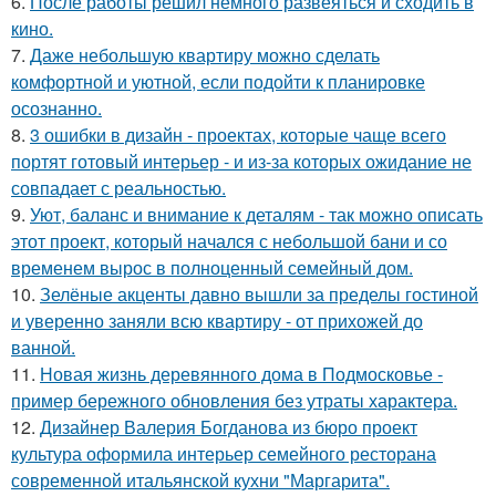
6.
После работы решил немного развеяться и сходить в
кино.
7.
Даже небольшую квартиру можно сделать
комфортной и уютной, если подойти к планировке
осознанно.
8.
3 ошибки в дизайн - проектах, которые чаще всего
портят готовый интерьер - и из-за которых ожидание не
совпадает с реальностью.
9.
Уют, баланс и внимание к деталям - так можно описать
этот проект, который начался с небольшой бани и со
временем вырос в полноценный семейный дом.
10.
Зелёные акценты давно вышли за пределы гостиной
и уверенно заняли всю квартиру - от прихожей до
ванной.
11.
Новая жизнь деревянного дома в Подмосковье -
пример бережного обновления без утраты характера.
12.
Дизайнер Валерия Богданова из бюро проект
культура оформила интерьер семейного ресторана
современной итальянской кухни "Маргарита".