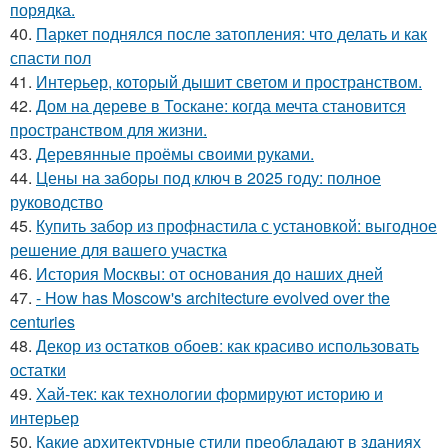
порядка.
40.
Паркет поднялся после затопления: что делать и как
спасти пол
41.
Интерьер, который дышит светом и пространством.
42.
Дом на дереве в Тоскане: когда мечта становится
пространством для жизни.
43.
Деревянные проёмы своими руками.
44.
Цены на заборы под ключ в 2025 году: полное
руководство
45.
Купить забор из профнастила с установкой: выгодное
решение для вашего участка
46.
История Москвы: от основания до наших дней
47.
- How has Moscow's architecture evolved over the
centuries
48.
Декор из остатков обоев: как красиво использовать
остатки
49.
Хай-тек: как технологии формируют историю и
интерьер
50.
Какие архитектурные стили преобладают в зданиях