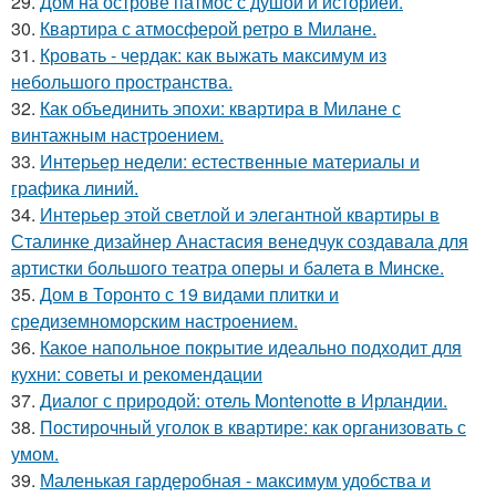
29.
Дом на острове патмос с душой и историей.
30.
Квартира с атмосферой ретро в Милане.
31.
Кровать - чердак: как выжать максимум из
небольшого пространства.
32.
Как объединить эпохи: квартира в Милане с
винтажным настроением.
33.
Интерьер недели: естественные материалы и
графика линий.
34.
Интерьер этой светлой и элегантной квартиры в
Сталинке дизайнер Анастасия венедчук создавала для
артистки большого театра оперы и балета в Минске.
35.
Дом в Торонто с 19 видами плитки и
средиземноморским настроением.
36.
Какое напольное покрытие идеально подходит для
кухни: советы и рекомендации
37.
Диалог с природой: отель Montenotte в Ирландии.
38.
Постирочный уголок в квартире: как организовать с
умом.
39.
Маленькая гардеробная - максимум удобства и