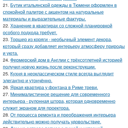
21.
Бутик итальянской одежды в Тюмени оформлен в
спокойной палитре с акцентом на натуральные
материалы и выразительные фактуры.
22.
Хранение в квартирах со сложной планировкой
особого подхода требует.
23.
Торшер из коряги - необычный элемент декора,
который сразу добавляет интерьеру атмосферу природы
и уюта.
24.
Фермерский дом в Англии с трёхсотлетней историей
получил новую жизнь после реконструкции.
25.
Кухня в неоклассическом стиле всегда выглядит
элегантно и утончённо.
26.
Яркая квартира у фонтана в Риме треви.
27.
Минималистичное решение для современного
интерьера - рулонная штора, которая одновременно
служит экраном для проектора.
28.
От процесса ремонта и преображения интерьера
действительно можно получать удовольствие.