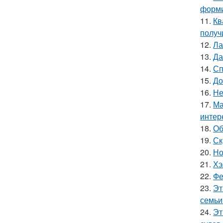
форми
11.
Кв
получ
12.
Ла
13.
Да
14.
Сп
15.
До
16.
Не
17.
Ма
интер
18.
Об
19.
Ск
20.
Но
21.
Хэ
22.
Фе
23.
Эт
семьи
24.
Эт