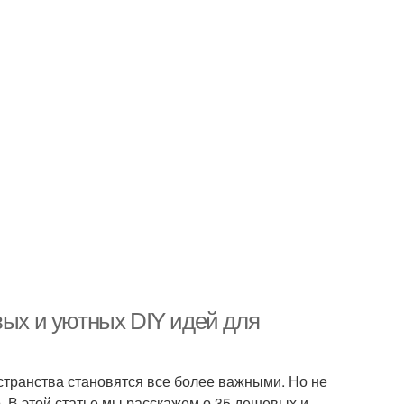
вых и уютных DIY идей для
странства становятся все более важными. Но не
. В этой статье мы расскажем о 35 дешевых и