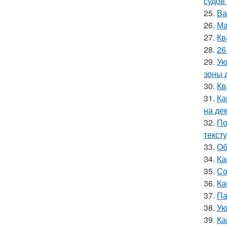
судов
25.
Ва
26.
Ма
27.
Кв
28.
26
29.
Ую
зоны 
30.
Кв
31.
Ка
на де
32.
По
текст
33.
Об
34.
Ка
35.
Со
36.
Ка
37.
Па
38.
Ую
39.
Ка