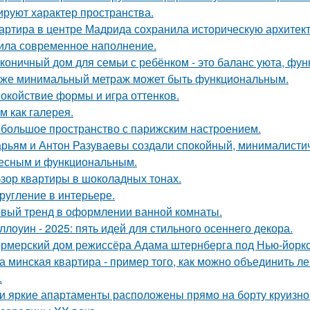
руют характер пространства.
артира в центре Мадрида сохранила историческую архитекту
ила современное наполнение.
коничный дом для семьи с ребёнком - это баланс уюта, фун
же минимальный метраж может быть функциональным.
окойствие формы и игра оттенков.
м как галерея.
большое пространство с парижским настроением.
рьям и Антон Разуваевы создали спокойный, минималистич
есным и функциональным.
зор квартиры в шоколадных тонах.
ругление в интерьере.
вый тренд в оформлении ванной комнаты.
ллоуин - 2025: пять идей для стильного осеннего декора.
рмерский дом режиссёра Адама штернберга под Нью-йорк
а минская квартира - пример того, как можно объединить л
.
и яркие апартаменты расположены прямо на борту круизно