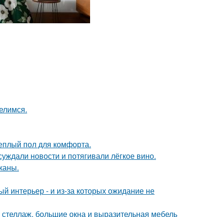
елимся.
теплый пол для комфорта.
суждали новости и потягивали лёгкое вино.
каны.
ый интерьер - и из-за которых ожидание не
 стеллаж, большие окна и выразительная мебель