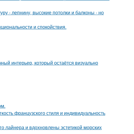
ру - лепнину, высокие потолки и балконы - но
кциональности и спокойствия.
ный интерьер, который остаётся визуально
ом.
егкость французского стиля и индивидуальность
го лайнера и вдохновлены эстетикой морских