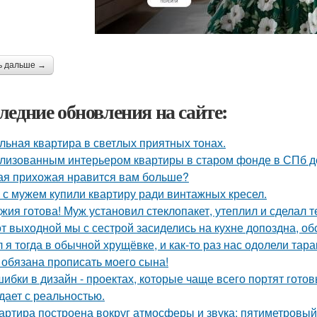
ь дальше →
ледние обновления на сайте:
льная квартира в светлых приятных тонах.
лизованным интерьером квартиры в старом фонде в СПб д
ая прихожая нравится вам больше?
 с мужем купили квартиру ради винтажных кресел.
жия готова! Муж установил стеклопакет, утеплил и сделал 
от выходной мы с сестрой засиделись на кухне допоздна, об
 я тогда в обычной хрущёвке, и как-то раз нас одолели тара
 обязана прописать моего сына!
шибки в дизайн - проектах, которые чаще всего портят готов
дает с реальностью.
артира построена вокруг атмосферы и звука: пятиметровый