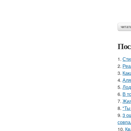
читат
Пос
1.
Сти
2.
Реа
3.
Как
4.
Аля
5.
Лод
6.
В т
7.
Жил
8.
"Ты
9.
3 о
совпа
10.
Кв