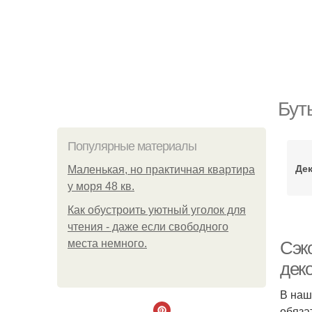
Бут
Популярные материалы
Де
Маленькая, но практичная квартира
у моря 48 кв.
Как обустроить уютный уголок для
чтения - даже если свободного
места немного.
Сэк
дек
В наш
обяза