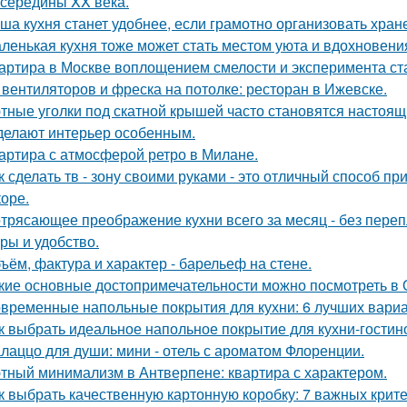
 середины XX века.
ша кухня станет удобнее, если грамотно организовать хран
ленькая кухня тоже может стать местом уюта и вдохновени
артира в Москве воплощением смелости и эксперимента ст
 вентиляторов и фреска на потолке: ресторан в Ижевске.
тные уголки под скатной крышей часто становятся настоящ
делают интерьер особенным.
артира с атмосферой ретро в Милане.
к сделать тв - зону своими руками - это отличный способ п
коре.
трясающее преображение кухни всего за месяц - без перепл
уры и удобство.
ъём, фактура и характер - барельеф на стене.
кие основные достопримечательности можно посмотреть в
временные напольные покрытия для кухни: 6 лучших вари
к выбрать идеальное напольное покрытие для кухни-гостин
лаццо для души: мини - отель с ароматом Флоренции.
тный минимализм в Антверпене: квартира с характером.
к выбрать качественную картонную коробку: 7 важных крит