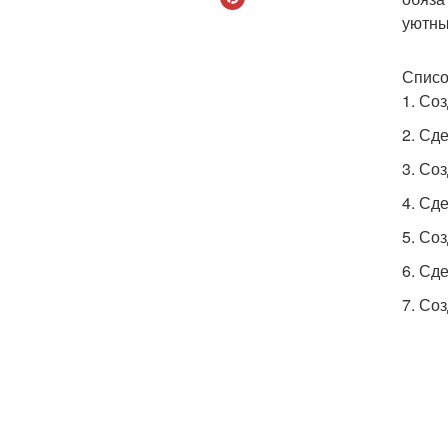
уютны
Списо
1. Со
2. Сд
3. Со
4. Сд
5. Со
6. Сд
7. Со