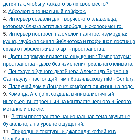
детей так, чтобы у каждого было свое место?
3.
Абсолютно гениальный лайфхак.
4.
Интерьер создали для творческого владельца,
которому близка эстетика свободы и эксперимента.
5.
Интерьер построен на смелой палитре: изумрудная
кухня, глубокая синяя библиотека и графичная лестница
создают эффект живого арт - пространства.
6.
Цвет напрямую влияет на ощущение "Температуры"
пространства - даже без изменения реального климата.
7.
Пентхаус обувного дизайнера Александр Бирман в
Сан-паулу - настоящий гимн бразильскому mid - Century.
8.
Плавучий дом в Лондоне: комфортная жизнь на воде.
9.
Команда Archjoint создала минималистичный
интерьер, выстроенный на контрасте чёрного и белого,
металле и стекле.
10.
В этом пространстве национальная тема звучит не
буквально, а на уровне ощущений.
11.
Природные текстуры и джапанди: кофейня в
Челябинске.