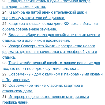
23.
Скандинавский стиль в кухне - гостиной всегда
выглядит свежо и уютно.
24.
Квартира на пятой авеню итальянский шик и
энергетику манхэттена объединила.
25.
Квартира в классическом доме XIX века в Испании
обрела современное звучание.
26.
Вилла на ибице стала для хозяйки не только местом
отдыха, но и источником вдохновения.
27.
Visage Concept - это бьюти - пространство нового
формата, где шопинг сочетается с атмосферой уюта и
отдыха.
28.
Такой хозяйственный шкаф - отличное решение для
тех, кто ценит порядок и функциональность.
29.
Современный дом с камином и панорамными окнами
в Подмосковье.
30.
Современное чтение классики: квартира в
сталинском доме.
31.
Интерьер недели: естественные материалы и
графика линий.