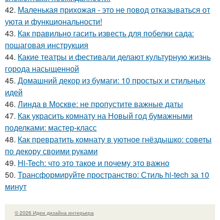
42.
Маленькая прихожая - это не повод отказываться от
уюта и функциональности!
43.
Как правильно гасить известь для побелки сада:
пошаговая инструкция
44.
Какие театры и фестивали делают культурную жизнь
города насыщенной
45.
Домашний декор из бумаги: 10 простых и стильных
идей
46.
Линда в Москве: не пропустите важные даты
47.
Как украсить комнату на Новый год бумажными
поделками: мастер-класс
48.
Как превратить комнату в уютное гнёздышко: советы
по декору своими руками
49.
Hi-Tech: что это такое и почему это важно
50.
Трансформируйте пространство: Стиль hi-tech за 10
минут
© 2026 Идеи дизайна интерьера