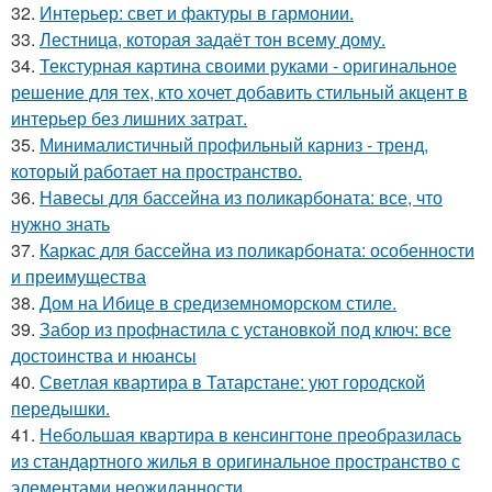
32.
Интерьер: свет и фактуры в гармонии.
33.
Лестница, которая задаёт тон всему дому.
34.
Текстурная картина своими руками - оригинальное
решение для тех, кто хочет добавить стильный акцент в
интерьер без лишних затрат.
35.
Минималистичный профильный карниз - тренд,
который работает на пространство.
36.
Навесы для бассейна из поликарбоната: все, что
нужно знать
37.
Каркас для бассейна из поликарбоната: особенности
и преимущества
38.
Дом на Ибице в средиземноморском стиле.
39.
Забор из профнастила с установкой под ключ: все
достоинства и нюансы
40.
Светлая квартира в Татарстане: уют городской
передышки.
41.
Небольшая квартира в кенсингтоне преобразилась
из стандартного жилья в оригинальное пространство с
элементами неожиданности.