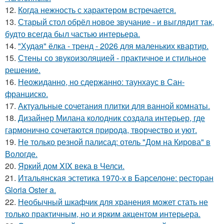
12.
Когда нежность с характером встречается.
13.
Старый стол обрёл новое звучание - и выглядит так,
будто всегда был частью интерьера.
14.
"Худая" ёлка - тренд - 2026 для маленьких квартир.
15.
Стены со звукоизоляцией - практичное и стильное
решение.
16.
Неожиданно, но сдержанно: таунхаус в Сан-
франциско.
17.
Актуальные сочетания плитки для ванной комнаты.
18.
Дизайнер Милана колодник создала интерьер, где
гармонично сочетаются природа, творчество и уют.
19.
Не только резной палисад: отель "Дом на Кирова" в
Вологде.
20.
Яркий дом XIX века в Челси.
21.
Итальянская эстетика 1970-х в Барселоне: ресторан
Gloria Oster a.
22.
Необычный шкафчик для хранения может стать не
только практичным, но и ярким акцентом интерьера.