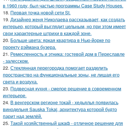
в 1960 году, был частью программы Case Study Houses.
18.
Первая точка новой сети St.
19.
Дизайнер женя Николаева рассказывает, как создать
интерьер, который выглядит цельным, но при этом имеет
свои характерные штрихи в каждой зоне.
20.
Больше цвета: яркая квартира в Нью-йорке по
проекту рэймана бузера.
21.
Ремесленность и этника: гостевой дом в Переславле
- залесском.
22.
Стеклянная перегородка помогает разделить
пространство на функциональные зоны, не лишая его
света и воздуха.
23.
Подвесная кухня - смелое решение в современном
интерьере.
24.
В венгерском регионе токай - хедьялья появилась
винодельня Sauska Tokaj, архитектура которой будто
парит над землёй.
25.
Такой хозяйственный шкаф - отличное решение для