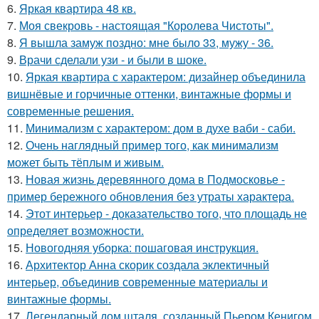
6.
Яркая квартира 48 кв.
7.
Моя свекровь - настоящая "Королева Чистоты".
8.
Я вышла замуж поздно: мне было 33, мужу - 36.
9.
Врачи сделали узи - и были в шоке.
10.
Яркая квартира с характером: дизайнер объединила
вишнёвые и горчичные оттенки, винтажные формы и
современные решения.
11.
Минимализм с характером: дом в духе ваби - саби.
12.
Очень наглядный пример того, как минимализм
может быть тёплым и живым.
13.
Новая жизнь деревянного дома в Подмосковье -
пример бережного обновления без утраты характера.
14.
Этот интерьер - доказательство того, что площадь не
определяет возможности.
15.
Новогодняя уборка: пошаговая инструкция.
16.
Архитектор Анна скорик создала эклектичный
интерьер, объединив современные материалы и
винтажные формы.
17.
Легендарный дом шталя, созданный Пьером Кенигом