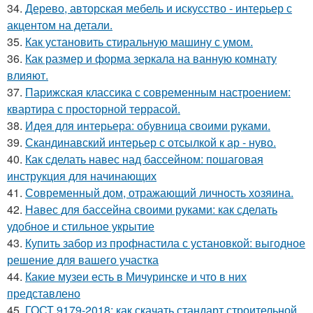
34.
Дерево, авторская мебель и искусство - интерьер с
акцентом на детали.
35.
Как установить стиральную машину с умом.
36.
Как размер и форма зеркала на ванную комнату
влияют.
37.
Парижская классика с современным настроением:
квартира с просторной террасой.
38.
Идея для интерьера: обувница своими руками.
39.
Скандинавский интерьер с отсылкой к ар - нуво.
40.
Как сделать навес над бассейном: пошаговая
инструкция для начинающих
41.
Современный дом, отражающий личность хозяина.
42.
Навес для бассейна своими руками: как сделать
удобное и стильное укрытие
43.
Купить забор из профнастила с установкой: выгодное
решение для вашего участка
44.
Какие музеи есть в Мичуринске и что в них
представлено
45.
ГОСТ 9179-2018: как скачать стандарт строительной