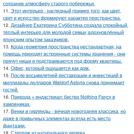
сохранив атмосферу старого побережья.
11.
Этот интерьер - наглядный пример того, как цвет,
свет и искусство формируют характер пространства.
12.
Дизайнер Екатерина Субботина создала спокойный,
тёплый интерьер для молодой семьи, вдохновлённый
японским опытом заказчиков.
13.
Когда геометрия пространства нестандартная, на
помощь приходят встроенные системы хранения - они
прячут ниши и подстраиваются под форму квартиры.
14.
Офис, который ощущается как дом.
15.
После восьмилетней реставрации и инвестиций в
миллиарды долларов Waldorf Astoria снова принимает
гостей.
16.
Природа + индастриал: бистро Nothing Fancy в
хамовниках.
17.
Венки и гирлянды - вечная новогодняя классика, но
даже в привычных элементах всегда есть место
фантазии.
18.
Стеллаж из натурального дерева.