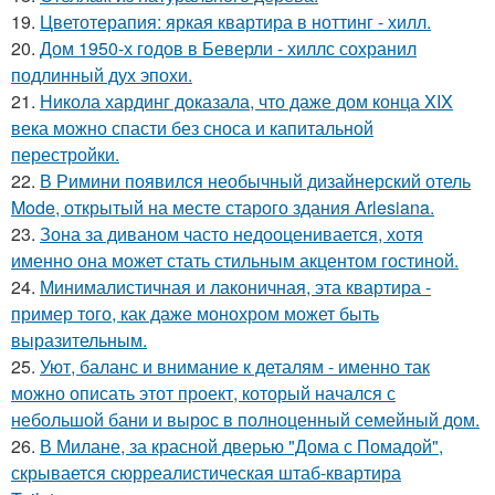
19.
Цветотерапия: яркая квартира в ноттинг - хилл.
20.
Дом 1950-х годов в Беверли - хиллс сохранил
подлинный дух эпохи.
21.
Никола хардинг доказала, что даже дом конца XIX
века можно спасти без сноса и капитальной
перестройки.
22.
В Римини появился необычный дизайнерский отель
Mode, открытый на месте старого здания Arlesiana.
23.
Зона за диваном часто недооценивается, хотя
именно она может стать стильным акцентом гостиной.
24.
Минималистичная и лаконичная, эта квартира -
пример того, как даже монохром может быть
выразительным.
25.
Уют, баланс и внимание к деталям - именно так
можно описать этот проект, который начался с
небольшой бани и вырос в полноценный семейный дом.
26.
В Милане, за красной дверью "Дома с Помадой",
скрывается сюрреалистическая штаб-квартира