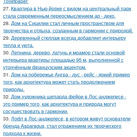
Toiletpaper.
27.
Квартира в Нью-йорке с видом на центральный парк
стала современным переосмыслением ар - деко.
28.
Дом на Сицилии стал личным пространством для
творчества и отдыха, созданным в гармонии с природой.
29.
Деревянный стеллаж всегда добавляет интерьеру
тепла и уюта.
30.
Лепнина, дерево, латунь и мрамор стали основой
интерьера квартиры площадью 95 м, выполненной с
утончённым французским акцентом.
31.
Дом на побережье Ангра - дус - рейс - яркий пример
того, как архитектура может стать продолжением
природы.
32.
Дом художника шепарда фейри в Лос-анджелесе -
это пример того, как архитектура и природа могут
сосуществовать в гармонии.
33.
Лофт в Лос-анджелесе, в котором живут основатели
бренда Asparagus, стал отражением их творческого
подхода к жизни.