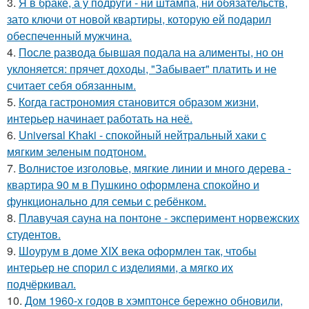
3.
Я в браке, а у подруги - ни штампа, ни обязательств,
зато ключи от новой квартиры, которую ей подарил
обеспеченный мужчина.
4.
После развода бывшая подала на алименты, но он
уклоняется: прячет доходы, "Забывает" платить и не
считает себя обязанным.
5.
Когда гастрономия становится образом жизни,
интерьер начинает работать на неё.
6.
Universal Khaki - спокойный нейтральный хаки с
мягким зеленым подтоном.
7.
Волнистое изголовье, мягкие линии и много дерева -
квартира 90 м в Пушкино оформлена спокойно и
функционально для семьи с ребёнком.
8.
Плавучая сауна на понтоне - эксперимент норвежских
студентов.
9.
Шоурум в доме XIX века оформлен так, чтобы
интерьер не спорил с изделиями, а мягко их
подчёркивал.
10.
Дом 1960-х годов в хэмптонсе бережно обновили,