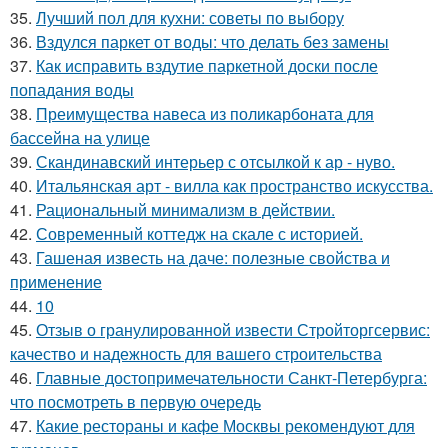
35.
Лучший пол для кухни: советы по выбору
36.
Вздулся паркет от воды: что делать без замены
37.
Как исправить вздутие паркетной доски после
попадания воды
38.
Преимущества навеса из поликарбоната для
бассейна на улице
39.
Скандинавский интерьер с отсылкой к ар - нуво.
40.
Итальянская арт - вилла как пространство искусства.
41.
Рациональный минимализм в действии.
42.
Современный коттедж на скале с историей.
43.
Гашеная известь на даче: полезные свойства и
применение
44.
10
45.
Отзыв о гранулированной извести Стройторгсервис:
качество и надежность для вашего строительства
46.
Главные достопримечательности Санкт-Петербурга:
что посмотреть в первую очередь
47.
Какие рестораны и кафе Москвы рекомендуют для