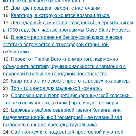
которое выделяется и запоминается.
15.
Дом, где прошлое говорит с настоящим.
16.
Квартира, в которую хочется возвращаться.
17.
Легендарный дом шталя, созданный Пьером Кенигом
в 1960 году, был частью программы Case Study Houses.
18.
В новом ресторане на белорусской классическая
эстетика встречается с атмосферой старинной
библиотеки.
19.
Проект от Planka Buro - пример того, как можно
объединить эстетику, функциональность и гармонию с
природой в большом городском пространстве.
20.
Квартира в стиле лофт: простота, воздух и характер.
21.
Топ - 10 цветов для маленькой комнаты.
22.
Современная интерпретация французской классики -
это не о вычурности, а о комфорте и чувстве меры.
23.
Церковь в районе северной гавани Копенгагена
выделяется необычной геометрией - её главный зал
выполнен в форме двенадцатиугольника.
24.
Светлая кухня с подсветкой просторной и уютной