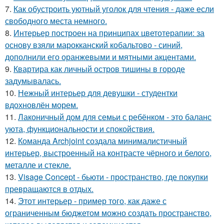
7.
Как обустроить уютный уголок для чтения - даже если
свободного места немного.
8.
Интерьер построен на принципах цветотерапии: за
основу взяли марокканский кобальтово - синий,
дополнили его оранжевыми и мятными акцентами.
9.
Квартира как личный остров тишины в городе
задумывалась.
10.
Нежный интерьер для девушки - студентки
вдохновлён морем.
11.
Лаконичный дом для семьи с ребёнком - это баланс
уюта, функциональности и спокойствия.
12.
Команда Archjoint создала минималистичный
интерьер, выстроенный на контрасте чёрного и белого,
металле и стекле.
13.
Visage Concept - бьюти - пространство, где покупки
превращаются в отдых.
14.
Этот интерьер - пример того, как даже с
ограниченным бюджетом можно создать пространство,