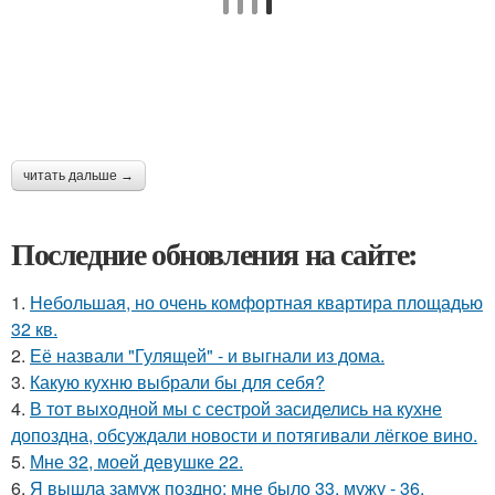
читать дальше →
Последние обновления на сайте:
1.
Небольшая, но очень комфортная квартира площадью
32 кв.
2.
Её назвали "Гулящей" - и выгнали из дома.
3.
Какую кухню выбрали бы для себя?
4.
В тот выходной мы с сестрой засиделись на кухне
допоздна, обсуждали новости и потягивали лёгкое вино.
5.
Мне 32, моей девушке 22.
6.
Я вышла замуж поздно: мне было 33, мужу - 36.