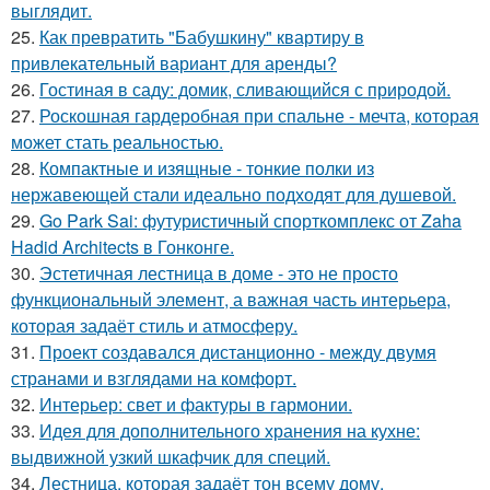
выглядит.
25.
Как превратить "Бабушкину" квартиру в
привлекательный вариант для аренды?
26.
Гостиная в саду: домик, сливающийся с природой.
27.
Роскошная гардеробная при спальне - мечта, которая
может стать реальностью.
28.
Компактные и изящные - тонкие полки из
нержавеющей стали идеально подходят для душевой.
29.
Go Park Sai: футуристичный спорткомплекс от Zaha
Hadid Architects в Гонконге.
30.
Эстетичная лестница в доме - это не просто
функциональный элемент, а важная часть интерьера,
которая задаёт стиль и атмосферу.
31.
Проект создавался дистанционно - между двумя
странами и взглядами на комфорт.
32.
Интерьер: свет и фактуры в гармонии.
33.
Идея для дополнительного хранения на кухне:
выдвижной узкий шкафчик для специй.
34.
Лестница, которая задаёт тон всему дому.