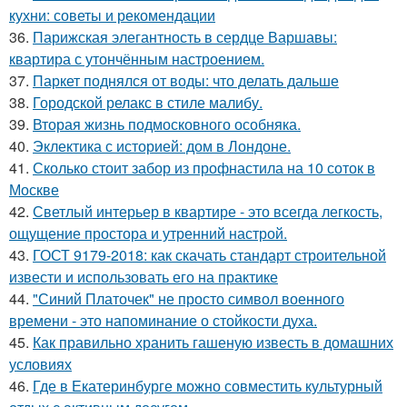
кухни: советы и рекомендации
36.
Парижская элегантность в сердце Варшавы:
квартира с утончённым настроением.
37.
Паркет поднялся от воды: что делать дальше
38.
Городской релакс в стиле малибу.
39.
Вторая жизнь подмосковного особняка.
40.
Эклектика с историей: дом в Лондоне.
41.
Сколько стоит забор из профнастила на 10 соток в
Москве
42.
Светлый интерьер в квартире - это всегда легкость,
ощущение простора и утренний настрой.
43.
ГОСТ 9179-2018: как скачать стандарт строительной
извести и использовать его на практике
44.
"Синий Платочек" не просто символ военного
времени - это напоминание о стойкости духа.
45.
Как правильно хранить гашеную известь в домашних
условиях
46.
Где в Екатеринбурге можно совместить культурный