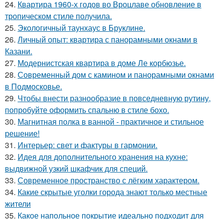
24.
Квартира 1960-х годов во Вроцлаве обновление в
тропическом стиле получила.
25.
Экологичный таунхаус в Бруклине.
26.
Личный опыт: квартира с панорамными окнами в
Казани.
27.
Модернистская квартира в доме Ле корбюзье.
28.
Современный дом с камином и панорамными окнами
в Подмосковье.
29.
Чтобы внести разнообразие в повседневную рутину,
попробуйте оформить спальню в стиле бохо.
30.
Магнитная полка в ванной - практичное и стильное
решение!
31.
Интерьер: свет и фактуры в гармонии.
32.
Идея для дополнительного хранения на кухне:
выдвижной узкий шкафчик для специй.
33.
Современное пространство с лёгким характером.
34.
Какие скрытые уголки города знают только местные
жители
35.
Какое напольное покрытие идеально подходит для