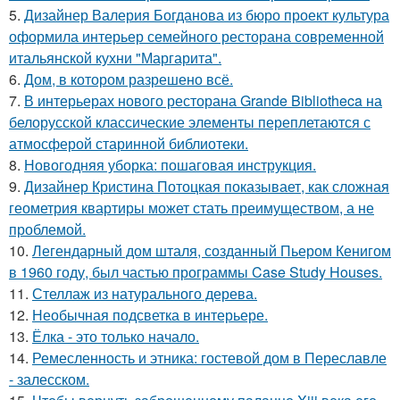
5.
Дизайнер Валерия Богданова из бюро проект культура
оформила интерьер семейного ресторана современной
итальянской кухни "Маргарита".
6.
Дом, в котором разрешено всё.
7.
В интерьерах нового ресторана Grande Bibliotheca на
белорусской классические элементы переплетаются с
атмосферой старинной библиотеки.
8.
Новогодняя уборка: пошаговая инструкция.
9.
Дизайнер Кристина Потоцкая показывает, как сложная
геометрия квартиры может стать преимуществом, а не
проблемой.
10.
Легендарный дом шталя, созданный Пьером Кенигом
в 1960 году, был частью программы Case Study Houses.
11.
Стеллаж из натурального дерева.
12.
Необычная подсветка в интерьере.
13.
Ёлка - это только начало.
14.
Ремесленность и этника: гостевой дом в Переславле
- залесском.