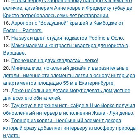
15.
Чтобы вернуть заброшенному палаццо Xiii века его
величие, дизайнерам Анне ковре и Фредерику тубау де
Кристо потребовалось семь лет реставрации.
16.
Аэропорт с "Воздушной" крышей в Камбодже от
Foster + Partners.
17.
На звук и цвет: студия подкастов Podimo в Осло.
18.
Максимализм и контрасты: квартира для юриста в
Варшаве.
19.
Прачечная на двух квадратах - легко!
20.
Минимализм, локальный дизайн и выразительные
детали - именно эти элементы легли в основу интерьера
апартаментов площадью 55 м в Екатеринбурге.
21.
Даже небольшие детали могут сделать дом уютнее
для всех его обитателей.
22.
Таунхаус в верхнем ист - сайде в Нью-йорке получил
обновлённый интерьер в исполнении Жана - Луи деньо.
23.
Торшер из коряги - необычный элемент декора,
который сразу добавляет интерьеру атмосферу природы
и уюта.