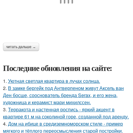
читать дальше →
Последние обновления на сайте:
1.
Уютная светлая квартира в лучах солнца.
2.
В замке бергейк под Антверпеном живут Аксель ван
Ден босше, сооснователь бренда Serax, и его жена,
художница и керамист мари михилссен.
3.
Терракота и настенная роспись - яркий акцент в
квартире 61 м на соколиной горе, созданной под аренду.
4.
Дом на ибице в средиземноморском стиле - пример
мягкого и тёплого переосмысления старой постройки.