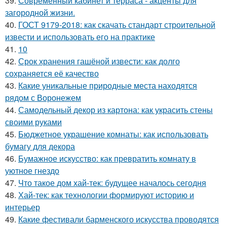
39.
Современный кабинет и терраса - акценты для
загородной жизни.
40.
ГОСТ 9179-2018: как скачать стандарт строительной
извести и использовать его на практике
41.
10
42.
Срок хранения гашёной извести: как долго
сохраняется её качество
43.
Какие уникальные природные места находятся
рядом с Воронежем
44.
Самодельный декор из картона: как украсить стены
своими руками
45.
Бюджетное украшение комнаты: как использовать
бумагу для декора
46.
Бумажное искусство: как превратить комнату в
уютное гнездо
47.
Что такое дом хай-тек: будущее началось сегодня
48.
Хай-тек: как технологии формируют историю и
интерьер
49.
Какие фестивали барменского искусства проводятся