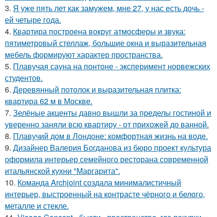
3.
Я уже пять лет как замужем, мне 27, у нас есть дочь -
ей четыре года.
4.
Квартира построена вокруг атмосферы и звука:
пятиметровый стеллаж, большие окна и выразительная
мебель формируют характер пространства.
5.
Плавучая сауна на понтоне - эксперимент норвежских
студентов.
6.
Деревянный потолок и выразительная плитка:
квартира 62 м в Москве.
7.
Зелёные акценты давно вышли за пределы гостиной и
уверенно заняли всю квартиру - от прихожей до ванной.
8.
Плавучий дом в Лондоне: комфортная жизнь на воде.
9.
Дизайнер Валерия Богданова из бюро проект культура
оформила интерьер семейного ресторана современной
итальянской кухни "Маргарита".
10.
Команда Archjoint создала минималистичный
интерьер, выстроенный на контрасте чёрного и белого,
металле и стекле.