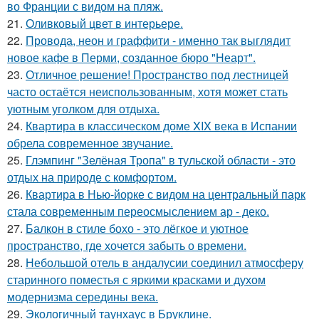
во Франции с видом на пляж.
21.
Оливковый цвет в интерьере.
22.
Провода, неон и граффити - именно так выглядит
новое кафе в Перми, созданное бюро "Неарт".
23.
Отличное решение! Пространство под лестницей
часто остаётся неиспользованным, хотя может стать
уютным уголком для отдыха.
24.
Квартира в классическом доме XIX века в Испании
обрела современное звучание.
25.
Глэмпинг "Зелёная Тропа" в тульской области - это
отдых на природе с комфортом.
26.
Квартира в Нью-йорке с видом на центральный парк
стала современным переосмыслением ар - деко.
27.
Балкон в стиле бохо - это лёгкое и уютное
пространство, где хочется забыть о времени.
28.
Небольшой отель в андалусии соединил атмосферу
старинного поместья с яркими красками и духом
модернизма середины века.
29.
Экологичный таунхаус в Бруклине.