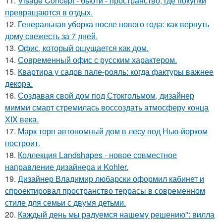
11.
Visage Concept - бьюти - пространство, где покупки
превращаются в отдых.
12.
Генеральная уборка после нового года: как вернуть
дому свежесть за 7 дней.
13.
Офис, который ощущается как дом.
14.
Современный офис с русским характером.
15.
Квартира у садов пале-рояль: когда фактуры важнее
декора.
16.
Создавая свой дом под Стокгольмом, дизайнер
мимми смарт стремилась воссоздать атмосферу конца
XIX века.
17.
Марк торп автономный дом в лесу под Нью-йорком
построит.
18.
Коллекция Landshapes - новое совместное
направление дизайнера и Kohler.
19.
Дизайнер Владимир любарски оформил кабинет и
спроектировал пространство террасы в современном
стиле для семьи с двумя детьми.
20.
Каждый день мы радуемся нашему решению": вилла