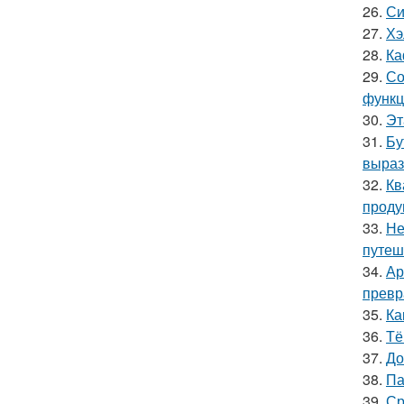
26.
Си
27.
Хэ
28.
Ка
29.
Со
функц
30.
Эт
31.
Бу
выраз
32.
Кв
проду
33.
Не
путеш
34.
Ар
превр
35.
Ка
36.
Тё
37.
До
38.
Па
39.
Ср