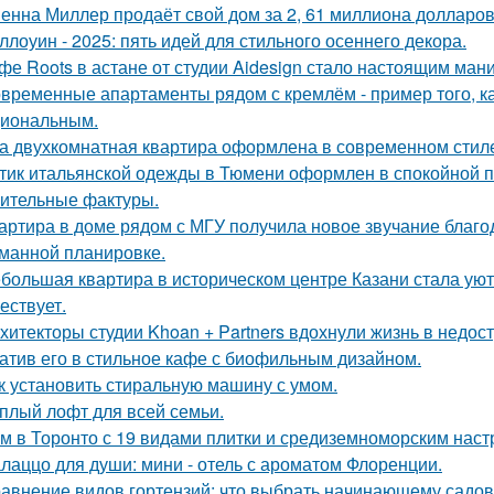
енна Миллер продаёт свой дом за 2, 61 миллиона долларов
ллоуин - 2025: пять идей для стильного осеннего декора.
фе Roots в астане от студии Aidesign стало настоящим ман
временные апартаменты рядом с кремлём - пример того, к
иональным.
а двухкомнатная квартира оформлена в современном стиле
тик итальянской одежды в Тюмени оформлен в спокойной п
ительные фактуры.
артира в доме рядом с МГУ получила новое звучание благо
манной планировке.
большая квартира в историческом центре Казани стала ую
ествует.
хитекторы студии Khoan + Partners вдохнули жизнь в недос
атив его в стильное кафе с биофильным дизайном.
к установить стиральную машину с умом.
плый лофт для всей семьи.
м в Торонто с 19 видами плитки и средиземноморским наст
лаццо для души: мини - отель с ароматом Флоренции.
авнение видов гортензий: что выбрать начинающему садо