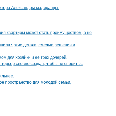
ектора Александры мадираццы.
рия квартиры может стать преимуществом, а не
инила яркие детали, смелые решения и
ом для хозяйки и её трёх дочерей.
терьер словно создан, чтобы не спорить с
ильнее.
е пространство для молодой семьи,