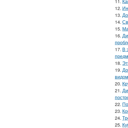
11.
Ка
12.
Ин
13.
До
14.
Св
15.
Ма
16.
Ди
пробл
17.
В 
предм
18.
Эт
19.
До
видом
20.
Кр
21.
Ди
постр
22.
По
23.
Ко
24.
Тр
25.
Ку