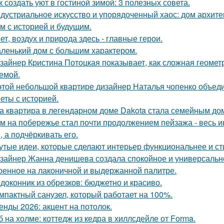
к создать уют в гостиной зимой: 3 полезных совета.
дустриальное искусство и упорядоченный хаос: дом архит
м с историей и будущим.
ет, воздух и природа здесь - главные герои.
ленький дом с большим характером.
зайнер Кристина Потоцкая показывает, как сложная геомет
емой.
этой небольшой квартире дизайнер Наталья чопенко объед
еты с историей.
а квартира в легендарном доме Dakota стала семейным дом
м на побережье стал почти продолжением пейзажа - весь ин
, а подчёркивать его.
утые идеи, которые сделают интерьер функциональнее и ст
зайнер Жанна денишева создала спокойное и универсально
оенное на лаконичной и выдержанной палитре.
доконник из обрезков: бюджетно и красиво.
мпактный санузел, который работает на 100%.
енды 2026: акцент на потолок.
б на холме: коттедж из кедра в хиллсдейле от Forma.