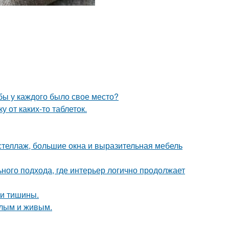
обы у каждого было свое место?
 от каких-то таблеток.
стеллаж, большие окна и выразительная мебель
ьного подхода, где интерьер логично продолжает
и и тишины.
плым и живым.