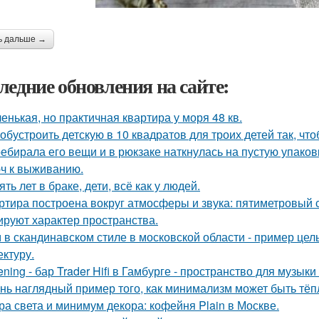
ь дальше →
ледние обновления на сайте:
енькая, но практичная квартира у моря 48 кв.
 обустроить детскую в 10 квадратов для троих детей так, чт
ебирала его вещи и в рюкзаке наткнулась на пустую упаковку
ч к выживанию.
ять лет в браке, дети, всё как у людей.
ртира построена вокруг атмосферы и звука: пятиметровый 
руют характер пространства.
 в скандинавском стиле в московской области - пример цел
ектуру.
tening - бар Trader Hifi в Гамбурге - пространство для музык
нь наглядный пример того, как минимализм может быть тё
ра света и минимум декора: кофейня Plain в Москве.