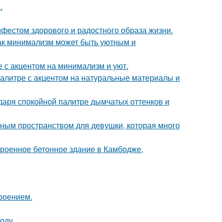
.
ифестом здорового и радостного образа жизни.
ак минимализм может быть уютным и
 с акцентом на минимализм и уют.
алитре с акцентом на натуральные материалы и
даря спокойной палитре дымчатых оттенков и
тным пространством для девушки, которая много
троенное бетонное здание в Камбодже,
роением.
воду