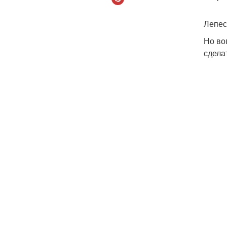
Лепес
Но во
сдела