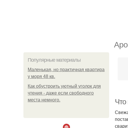
Аро
Популярные материалы
Маленькая, но практичная квартира
у моря 48 кв.
Как обустроить уютный уголок для
чтения - даже если свободного
места немного.
Что
Свежа
поста
свари