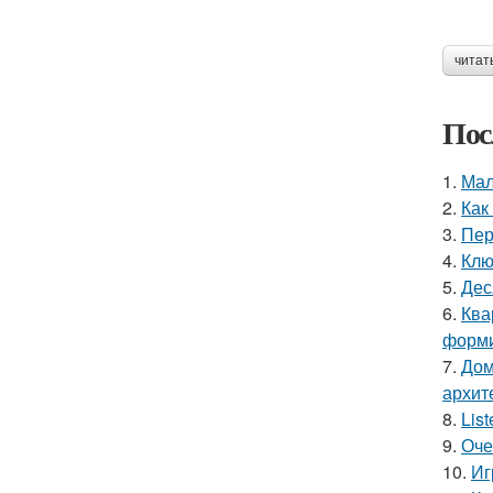
читат
Пос
1.
Мал
2.
Как
3.
Пер
4.
Клю
5.
Дес
6.
Ква
форми
7.
Дом
архит
8.
Lis
9.
Оче
10.
Иг