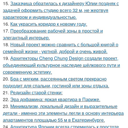
15.
Заказчица обратилась к дизайнеру Юлии поздняк с
задачей оформить студию всего 32 м, не жертвуя
характером и индивидуальностью.
16.
Как украсить коридор к новому году.
17.
Преобразование рабочей зоны в простой и
элегантный интерьер.
18.
Новый проект можно сравнить с большой книгой о
семейной жизни - уютной, доброй и очень живой.
19.
Архитекторы Cheng Chung Design создали проект,
объединяющий культурное наследие шёлкового пути и
современную эстетику.
20.
Бра с мягким, рассеянным светом прекрасно
подходит для спальни, гостиной или зоны отдыха.
21.
Редизайн старой стенки:
22.
Эра дофамина: яркая квартира в Париже.
23.
Минимализм, локальный дизайн и выразительные
детали - именно эти элементы легли в основу интерьера
апартаментов площадью 55 м в Екатеринбурге.
24.
Архитектура Японии всегда стремилась к простоте,