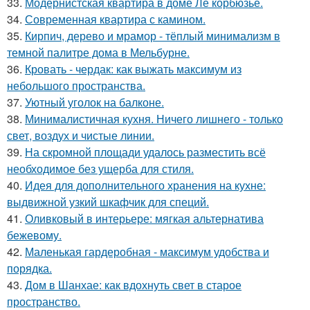
33.
Модернистская квартира в доме Ле корбюзье.
34.
Современная квартира с камином.
35.
Кирпич, дерево и мрамор - тёплый минимализм в
темной палитре дома в Мельбурне.
36.
Кровать - чердак: как выжать максимум из
небольшого пространства.
37.
Уютный уголок на балконе.
38.
Минималистичная кухня. Ничего лишнего - только
свет, воздух и чистые линии.
39.
На скромной площади удалось разместить всё
необходимое без ущерба для стиля.
40.
Идея для дополнительного хранения на кухне:
выдвижной узкий шкафчик для специй.
41.
Оливковый в интерьере: мягкая альтернатива
бежевому.
42.
Маленькая гардеробная - максимум удобства и
порядка.
43.
Дом в Шанхае: как вдохнуть свет в старое
пространство.