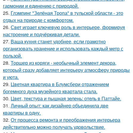
гармонии и единению с природой.
25.
Глэмпинг "Зелёная Тропа" в тульской области - это
отдых на природе с комфортом.
26.
Свет играет ключевую роль в интерьере, формируя
настроение и подчёркивая детали.
27.
Ваша кухня станет удобнее, если грамотно
организовать хранение и использовать каждый метр с
пользой.
28.
Торшер из коряги - необычный элемент декора,
который сразу добавляет интерьеру атмосферу природы
и уюта.
29.
Цветная квартира в Блумсбери отражением
богемного духа музейного квартала стала.
30.
Цвет, текстура и пышная зелень: отель в Паттайе.
31.
Личный опыт: как дизайнер объединила две
квартиры в одну.
32.
От процесса ремонта и преображения интерьера
действительно можно получать удовольствие.