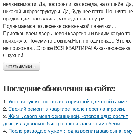
недвижимости. Да, построили, как всегда, на отшибе. Да,
никакой инфраструктуры. Да, будущее гетто. Но ничто не
предвещает того ужаса, что ждёт нас внутри…
Поднимаемся по лесенке свеженькой панельки…
Приоткрываем дверь новой квартиры и видим какую-то
прихожую. Почему-то с окном.Нет, погодите-ка… Это же
не прихожая…Это же ВСЯ КВАРТИРА! А-ха-ха-ха-ха-ха!
С кухней!
читать дальше →
Последние обновления на сайте:
1.
Уютная кухня - гостиная в приятной цветовой гамме.
2.
Свежий ремонт в квартире после перепланировки.
3.
Жизнь свела меня с женщиной, которая одна растит
дочь, и я довольно быстро привязался к ним обеим.
4.
После развода с мужем я одна воспитываю сына, ему