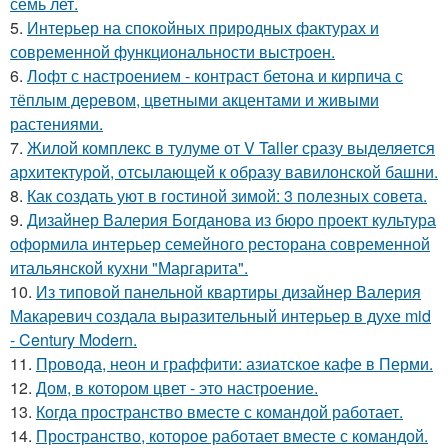
семь лет.
5.
Интерьер на спокойных природных фактурах и
современной функциональности выстроен.
6.
Лофт с настроением - контраст бетона и кирпича с
тёплым деревом, цветными акцентами и живыми
растениями.
7.
Жилой комплекс в тулуме от V Taller сразу выделяется
архитектурой, отсылающей к образу вавилонской башни.
8.
Как создать уют в гостиной зимой: 3 полезных совета.
9.
Дизайнер Валерия Богданова из бюро проект культура
оформила интерьер семейного ресторана современной
итальянской кухни "Маргарита".
10.
Из типовой панельной квартиры дизайнер Валерия
Макаревич создала выразительный интерьер в духе mid
- Century Modern.
11.
Провода, неон и граффити: азиатское кафе в Перми.
12.
Дом, в котором цвет - это настроение.
13.
Когда пространство вместе с командой работает.
14.
Пространство, которое работает вместе с командой.