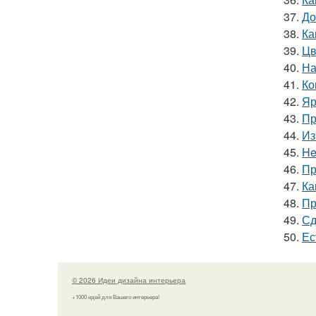
37.
До
38.
Ка
39.
Цв
40.
На
41.
Ко
42.
Яр
43.
Пр
44.
Из
45.
He
46.
Пр
47.
Ка
48.
Пр
49.
Сд
50.
Ес
© 2026 Идеи дизайна интерьера
+1000 идей для Вашего интерьера!