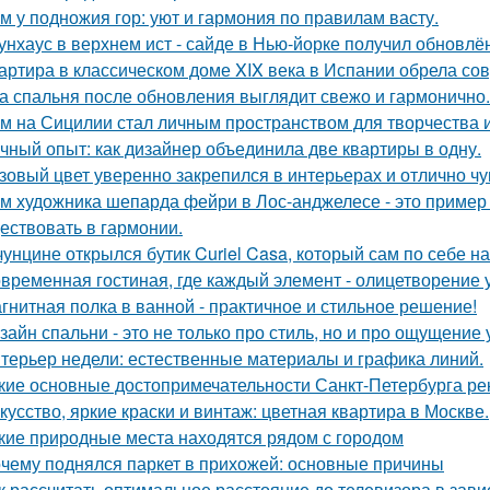
м у подножия гор: уют и гармония по правилам васту.
унхаус в верхнем ист - сайде в Нью-йорке получил обновлё
артира в классическом доме XIX века в Испании обрела со
а спальня после обновления выглядит свежо и гармонично.
м на Сицилии стал личным пространством для творчества и
чный опыт: как дизайнер объединила две квартиры в одну.
зовый цвет уверенно закрепился в интерьерах и отлично чув
м художника шепарда фейри в Лос-анджелесе - это пример т
ествовать в гармонии.
чунцине открылся бутик Curiel Casa, который сам по себе 
временная гостиная, где каждый элемент - олицетворение у
гнитная полка в ванной - практичное и стильное решение!
зайн спальни - это не только про стиль, но и про ощущение
терьер недели: естественные материалы и графика линий.
кие основные достопримечательности Санкт-Петербурга ре
кусство, яркие краски и винтаж: цветная квартира в Москве.
кие природные места находятся рядом с городом
чему поднялся паркет в прихожей: основные причины
к рассчитать оптимальное расстояние до телевизора в зави