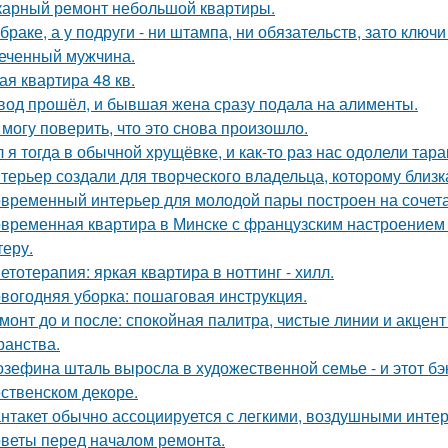
арный ремонт небольшой квартиры.
 браке, а у подруги - ни штампа, ни обязательств, зато ключ
еченный мужчина.
ая квартира 48 кв.
вод прошёл, и бывшая жена сразу подала на алименты.
 могу поверить, что это снова произошло.
 я тогда в обычной хрущёвке, и как-то раз нас одолели тара
терьер создали для творческого владельца, которому близк
временный интерьер для молодой пары построен на сочетани
временная квартира в Минске с французским настроением -
теру.
етотерапия: яркая квартира в ноттинг - хилл.
вогодняя уборка: пошаговая инструкция.
монт до и после: спокойная палитра, чистые линии и акцен
ранства.
зефина шталь выросла в художественной семье - и этот бэк
ственском декоре.
нтакет обычно ассоциируется с легкими, воздушными интер
веты перед началом ремонта.