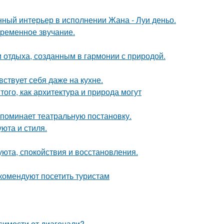
нный интерьер в исполнении Жана - Луи деньо.
временное звучание.
 отдыха, созданным в гармонии с природой.
ствует себя даже на кухне.
ого, как архитектура и природа могут
напоминает театральную постановку.
юта и стиля.
 уюта, спокойствия и восстановления.
комендуют посетить туристам
симости от диагонали?