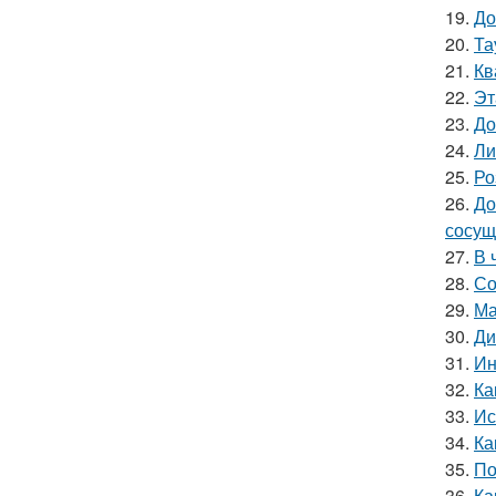
19.
До
20.
Та
21.
Кв
22.
Эт
23.
До
24.
Ли
25.
Ро
26.
До
сосущ
27.
В 
28.
Со
29.
Ма
30.
Ди
31.
Ин
32.
Ка
33.
Ис
34.
Ка
35.
По
36.
Ка