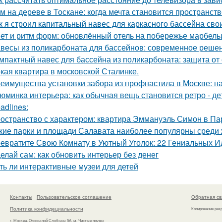
м на дереве в Тоскане: когда мечта становится пространств
к я строил капитальный навес для каркасного бассейна св
ет и ритм форм: обновлённый отель на побережье марбель
весы из поликарбоната для бассейнов: современное реше
мпактный навес для бассейна из поликарбоната: защита от
кая квартира в московской Сталинке.
еимущества установки забора из профнастила в Москве: на
юминка интерьера: как обычная вещь становится ретро - де
adlines:
остранство с характером: квартира Эммануэль Симон в Па
кие парки и площади Салавата наиболее популярны среди 
евратите Свою Комнату в Уютный Уголок: 22 Гениальных И
елай сам: как обновить интерьер без денег
ть ли интерактивные музеи для детей
Контакты
Пользовательское соглашение
Обратная св
Политика конфидециальности
Копирование раз
г. Москва, Огородной Слободы 5А, м. Чистые пруды