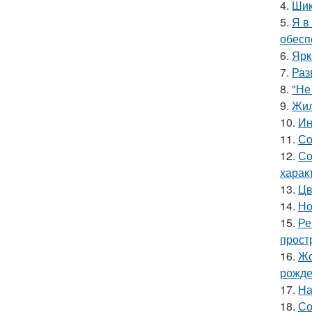
4.
Шик
5.
Я в
обесп
6.
Ярк
7.
Раз
8.
"Не
9.
Жил
10.
Ин
11.
Со
12.
Со
харак
13.
Цв
14.
Но
15.
Ре
прост
16.
Жо
рожде
17.
На
18.
Со