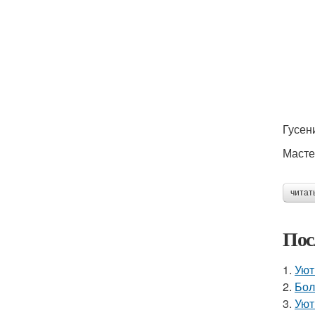
Гусен
Масте
читат
Пос
1.
Уют
2.
Бол
3.
Уют