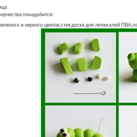
ица
ворчества понадобится:
 зеленого и черного цветов;стек;доска для лепки;клей ПВА;ла