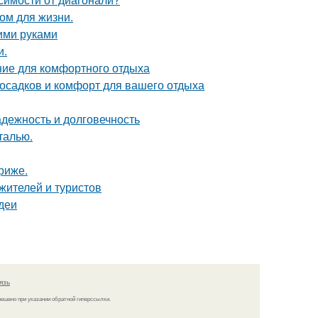
ом для жизни.
оими руками
и.
ние для комфортного отдыха
 осадков и комфорт для вашего отдыха
дежность и долговечность
талью.
риже.
жителей и туристов
деи
язь
решено при указании обратной гиперссылки.