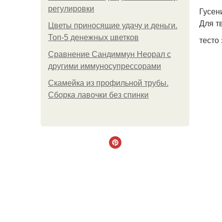
регулировки
Гусен
Для т
Цветы приносящие удачу и деньги.
Топ-5 денежных цветков
тесто
Сравнение Сандиммун Неорал с
другими иммуносупрессорами
Скамейка из профильной трубы.
Сборка лавочки без спинки