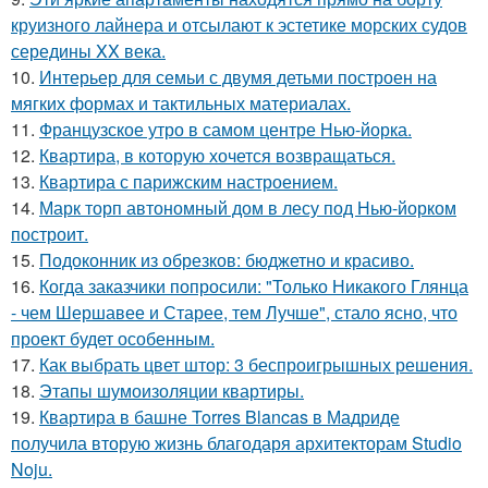
круизного лайнера и отсылают к эстетике морских судов
середины XX века.
10.
Интерьер для семьи с двумя детьми построен на
мягких формах и тактильных материалах.
11.
Французское утро в самом центре Нью-йорка.
12.
Квартира, в которую хочется возвращаться.
13.
Квартира с парижским настроением.
14.
Марк торп автономный дом в лесу под Нью-йорком
построит.
15.
Подоконник из обрезков: бюджетно и красиво.
16.
Когда заказчики попросили: "Только Никакого Глянца
- чем Шершавее и Старее, тем Лучше", стало ясно, что
проект будет особенным.
17.
Как выбрать цвет штор: 3 беспроигрышных решения.
18.
Этапы шумоизоляции квартиры.
19.
Квартира в башне Torres Blancas в Мадриде
получила вторую жизнь благодаря архитекторам Studio
Noju.