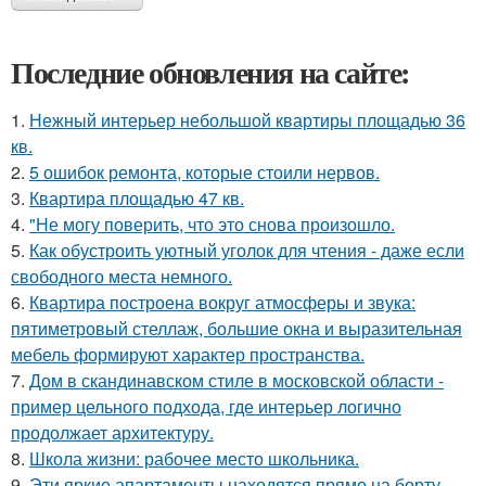
Последние обновления на сайте:
1.
Нежный интерьер небольшой квартиры площадью 36
кв.
2.
5 ошибок ремонта, которые стоили нервов.
3.
Квартира площадью 47 кв.
4.
"Не могу поверить, что это снова произошло.
5.
Как обустроить уютный уголок для чтения - даже если
свободного места немного.
6.
Квартира построена вокруг атмосферы и звука:
пятиметровый стеллаж, большие окна и выразительная
мебель формируют характер пространства.
7.
Дом в скандинавском стиле в московской области -
пример цельного подхода, где интерьер логично
продолжает архитектуру.
8.
Школа жизни: рабочее место школьника.
9.
Эти яркие апартаменты находятся прямо на борту