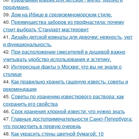
продумано.
39.
Дом на Ибице в средиземноморском стиле.
40.
Преимущества заборов из профнастила: почему
стоит выбрать 'Стандарт мастеровит
41.
Дизайн детской комнаты для девочки: нежность, уют
и функциональность.
42.
При расположении смесителей в душевой важно
учитывать удобство использования и эстетику.
43.
Интересные факты о Москве: что вы не знали о
столице
44.
Как правильно хранить гашеную известь: советы и
рекомендации
45.
Советы по хранению известкового раствора: как
сохранить его свойства
46.
Срок хранения хлорной извести: что нужно знать
47.
Главные достопримечательности Санкт-Петербурга:
что посмотреть в первую очередь
48.
Как украсить стены цветной бумагой: 10