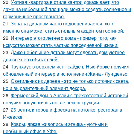
20.
Уютная квартира в стиле кантри доказывает, что
даже на небольшой площади можно создать солнечное и
гармоничное пространство.
21.
Зона за диваном часто недооценивается, хотя
именно она может стать стильным акцентом гостиной.
22.
Интерьер этого летнего дома - пример того, как
искусство может стать частью повседневной жизни.
23.
Даже небольшие детали могут сделать дом уютнее
для всех его обитателей.
24.
Таунхаус в верхнем ист - сайде в Нью-йорке получил
обновлённый интерьер в исполнении Жана - Луи деньо.
25.
Светильник из дерева - это не только источник света,
но и выразительный элемент декора.
26.
Фермерский дом в Англии с трёхсотлетней историей
получил новую жизнь после реконструкции.
27.
26 вентиляторов и фреска на потолке: ресторан в
Ижевске.
28.
Ковры, яркая живопись и этника - уютный и
необычный офис в Уфе.