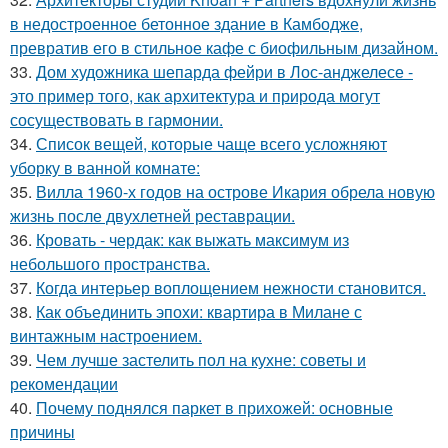
в недостроенное бетонное здание в Камбодже,
превратив его в стильное кафе с биофильным дизайном.
33.
Дом художника шепарда фейри в Лос-анджелесе -
это пример того, как архитектура и природа могут
сосуществовать в гармонии.
34.
Список вещей, которые чаще всего усложняют
уборку в ванной комнате:
35.
Вилла 1960-х годов на острове Икария обрела новую
жизнь после двухлетней реставрации.
36.
Кровать - чердак: как выжать максимум из
небольшого пространства.
37.
Когда интерьер воплощением нежности становится.
38.
Как объединить эпохи: квартира в Милане с
винтажным настроением.
39.
Чем лучше застелить пол на кухне: советы и
рекомендации
40.
Почему поднялся паркет в прихожей: основные
причины