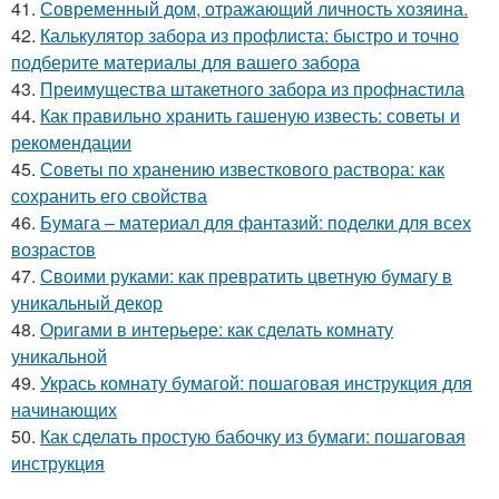
41.
Современный дом, отражающий личность хозяина.
42.
Калькулятор забора из профлиста: быстро и точно
подберите материалы для вашего забора
43.
Преимущества штакетного забора из профнастила
44.
Как правильно хранить гашеную известь: советы и
рекомендации
45.
Советы по хранению известкового раствора: как
сохранить его свойства
46.
Бумага – материал для фантазий: поделки для всех
возрастов
47.
Своими руками: как превратить цветную бумагу в
уникальный декор
48.
Оригами в интерьере: как сделать комнату
уникальной
49.
Укрась комнату бумагой: пошаговая инструкция для
начинающих
50.
Как сделать простую бабочку из бумаги: пошаговая
инструкция