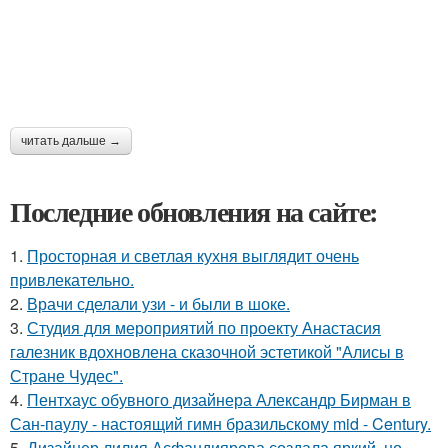
читать дальше →
Последние обновления на сайте:
1.
Просторная и светлая кухня выглядит очень
привлекательно.
2.
Врачи сделали узи - и были в шоке.
3.
Студия для мероприятий по проекту Анастасия
галезник вдохновлена сказочной эстетикой "Алисы в
Стране Чудес".
4.
Пентхаус обувного дизайнера Александр Бирман в
Сан-паулу - настоящий гимн бразильскому mid - Century.
5.
Дизайнер лилия Асфандиярова создала яркий, но