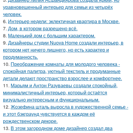
уравновешенный интерьер для семьи из четырёх
человек.
6.
Интерьер недели: эклектичная квартира в Москве.
7.
Дом, в котором разрешено всё.
8.
Маленький дом с большим характером.
9.
Дизайнеры студии Nuova Home создали интерьер, в
котором нет ничего лишнего, но есть характер и
продуманность.
10.
Преображение комнаты для молодого человека -
спокойная палитра, уютный текстиль и продуманные
детали делают пространство взрослее и комфортнее.
11.
Марьям и Антон Разуваевы создали спокойный,
минималистичный интерьер, который остаётся
визуально интересным и функциональным.
12.
Жозефина шталь выросла в художественной семье -
и этот бэкграунд чувствуется в каждом её
рождественском декоре.
13.
В этом загородном доме дизайнер создал два