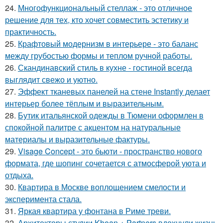
24.
Многофункциональный стеллаж - это отличное
решение для тех, кто хочет совместить эстетику и
практичность.
25.
Крафтовый модернизм в интерьере - это баланс
между грубостью формы и теплом ручной работы.
26.
Скандинавский стиль в кухне - гостиной всегда
выглядит свежо и уютно.
27.
Эффект тканевых панелей на стене Instantly делает
интерьер более тёплым и выразительным.
28.
Бутик итальянской одежды в Тюмени оформлен в
спокойной палитре с акцентом на натуральные
материалы и выразительные фактуры.
29.
Visage Concept - это бьюти - пространство нового
формата, где шопинг сочетается с атмосферой уюта и
отдыха.
30.
Квартира в Москве воплощением смелости и
эксперимента стала.
31.
Яркая квартира у фонтана в Риме треви.
32.
Архитекторы студии Khoan + Partners вдохнули жизнь