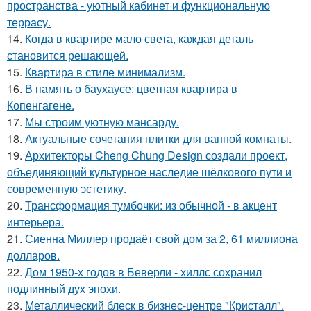
пространства - уютный кабинет и функциональную
террасу.
14.
Когда в квартире мало света, каждая деталь
становится решающей.
15.
Квартира в стиле минимализм.
16.
В память о баухаусе: цветная квартира в
Копенгагене.
17.
Мы строим уютную мансарду.
18.
Актуальные сочетания плитки для ванной комнаты.
19.
Архитекторы Cheng Chung Design создали проект,
объединяющий культурное наследие шёлкового пути и
современную эстетику.
20.
Трансформация тумбочки: из обычной - в акцент
интерьера.
21.
Сиенна Миллер продаёт свой дом за 2, 61 миллиона
долларов.
22.
Дом 1950-х годов в Беверли - хиллс сохранил
подлинный дух эпохи.
23.
Металлический блеск в бизнес-центре "Кристалл".