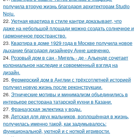
получила вторую жизнь благодаря архитекторам Studio
Noju.
22.
Уютная квартира в стиле кантри доказывает, что
даже на небольшой площади можно создать солнечное и
гармоничное пространство.
23.
Квартира в доме 1929 года в Москве получила новое
дыхание благодаря дизайнеру Анне шевченко.
24.
Розовый дом в сан - Мигель - де - Альенде сочетает
колониальное наследие и современный взгляд на
дизайн.
25.
Фермерский дом в Англии с трёхсотлетней историей
получил новую жизнь после реконструкции.
26.
Этнические мотивы и минимализм объединились в
интерьере ресторана татарской кухни в Казани.
27.
Французская эклектика у воды.
28.
Детская для двух мальчиков, воплощённая в жизнь,
получилась именно такой, как задумывалось:
функциональной, уютной и с ноткой игривости.