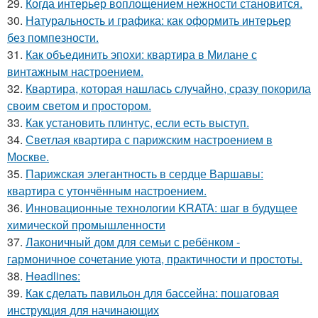
29.
Когда интерьер воплощением нежности становится.
30.
Натуральность и графика: как оформить интерьер
без помпезности.
31.
Как объединить эпохи: квартира в Милане с
винтажным настроением.
32.
Квартира, которая нашлась случайно, сразу покорила
своим светом и простором.
33.
Как установить плинтус, если есть выступ.
34.
Светлая квартира с парижским настроением в
Москве.
35.
Парижская элегантность в сердце Варшавы:
квартира с утончённым настроением.
36.
Инновационные технологии KRATA: шаг в будущее
химической промышленности
37.
Лаконичный дом для семьи с ребёнком -
гармоничное сочетание уюта, практичности и простоты.
38.
Headlines:
39.
Как сделать павильон для бассейна: пошаговая
инструкция для начинающих