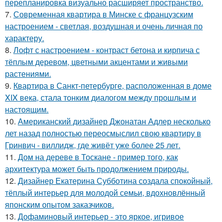
перепланировка визуально расширяет пространство.
7.
Современная квартира в Минске с французским
настроением - светлая, воздушная и очень личная по
характеру.
8.
Лофт с настроением - контраст бетона и кирпича с
тёплым деревом, цветными акцентами и живыми
растениями.
9.
Квартира в Санкт-петербурге, расположенная в доме
XIX века, стала тонким диалогом между прошлым и
настоящим.
10.
Американский дизайнер Джонатан Адлер несколько
лет назад полностью переосмыслил свою квартиру в
Гринвич - виллидж, где живёт уже более 25 лет.
11.
Дом на дереве в Тоскане - пример того, как
архитектура может быть продолжением природы.
12.
Дизайнер Екатерина Субботина создала спокойный,
тёплый интерьер для молодой семьи, вдохновлённый
японским опытом заказчиков.
13.
Дофаминовый интерьер - это яркое, игривое