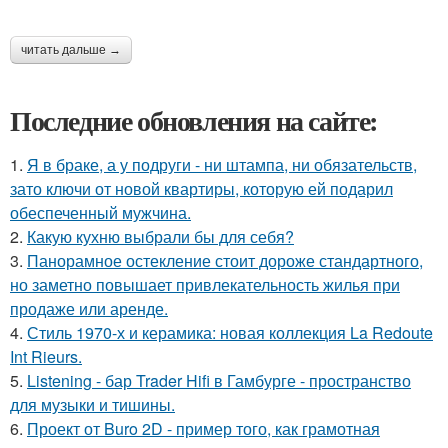
читать дальше →
Последние обновления на сайте:
1.
Я в браке, а у подруги - ни штампа, ни обязательств,
зато ключи от новой квартиры, которую ей подарил
обеспеченный мужчина.
2.
Какую кухню выбрали бы для себя?
3.
Панорамное остекление стоит дороже стандартного,
но заметно повышает привлекательность жилья при
продаже или аренде.
4.
Стиль 1970-х и керамика: новая коллекция La Redoute
Int Rieurs.
5.
Listening - бар Trader Hifi в Гамбурге - пространство
для музыки и тишины.
6.
Проект от Buro 2D - пример того, как грамотная