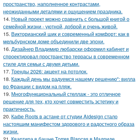
пространство, наполненное контрастами,
неожиданными деталями и ощущением праздника.
14.
Новый проект можно сравнить с большой книгой о
семейной жизни - уютной, доброй и очень живой.
15.
Викторианский шик и современный комфорт: как в
мельбурнском доме объединили две эпохи.
16.
Дизайнер Владимир любарски оформил кабинет и
спроектировал пространство террасы в современном
стиле для семьи с двумя детьми.
17.
Тренды 2026: акцент на потолок.
18.
Каждый день мы радуемся нашему решению": вилла
во Франции с видом на пляж.
19.
Многофункциональный стеллаж - это отличное
решение для тех, кто хочет совместить эстетику и
практичность.
20.
Кафе Roots в астане от студии Aidesign стало
настоящим манифестом здорового и радостного образа
жизни.
21.
Квартира в башне Torres Blancas в Мадриде