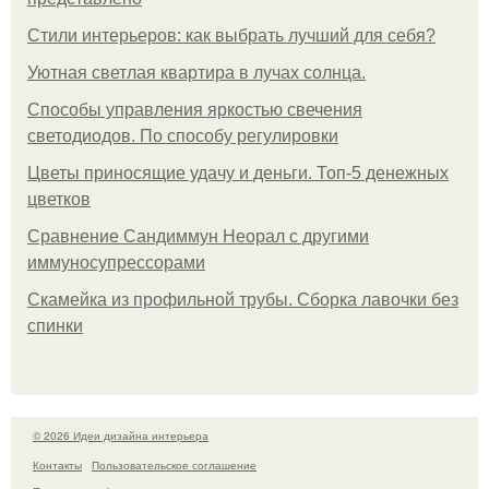
Стили интерьеров: как выбрать лучший для себя?
Уютная светлая квартира в лучах солнца.
Способы управления яркостью свечения
светодиодов. По способу регулировки
Цветы приносящие удачу и деньги. Топ-5 денежных
цветков
Сравнение Сандиммун Неорал с другими
иммуносупрессорами
Скамейка из профильной трубы. Сборка лавочки без
спинки
© 2026 Идеи дизайна интерьера
Контакты
Пользовательское соглашение