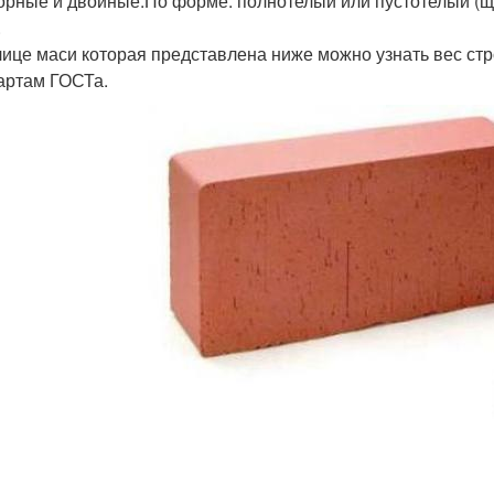
орные и двойные.По форме: полнотелый или пустотелый (ще
.
лице маси которая представлена ниже можно узнать вес стро
артам ГОСТа.