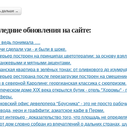
ь дальше →
ледние обновления на сайте:
я ведь понимала ….
чи сделали узи - и были в шоке.
ерьер построен на принципах цветотерапии: за основу взял
ранжевыми и мятными акцентами.
анская квартира в зелёных тонах: от оливкового до изумруд
ерьер ресторана после перезагрузки построен на смешении
 в северной Каролине: георгианская классика с сюрпризом.
упеческом доме XIX века открылся бутик - отель "Хоромы" - 
феры.
ковский офис девелопера "Брусника" - это не просто рабоч
вода, неон и граффити: азиатское кафе в Перми.
от интерьер - доказательство того, что площадь не определ
от дом словно собран из впечатлений о дальних странах, ш