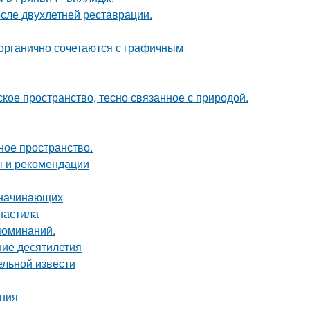
осле двухлетней реставрации.
 органично сочетаются с графичным
кое пространство, тесно связанное с природой.
ное пространство.
ы и рекомендации
я начинающих
фнастила
поминаний.
ние десятилетия
ельной извести
ания