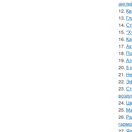
англи
12.
Кв
13.
Гл
14.
Ст
15.
"Х
16.
Ка
17.
Ак
18.
По
19.
Аэ
20.
5 
21.
Не
22.
Эф
23.
Ст
возду
24.
Цв
25.
Ма
26.
Ра
гармо
27.
Яр