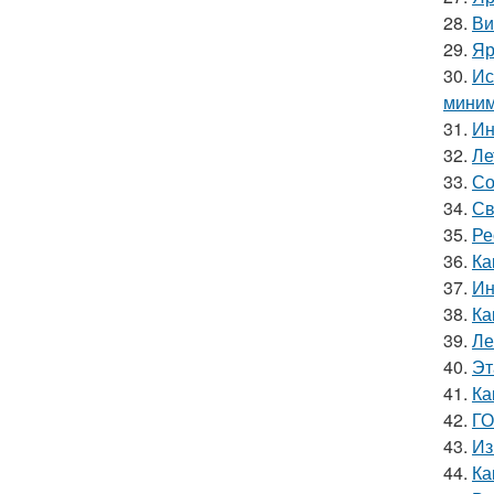
28.
Ви
29.
Яр
30.
Ис
миним
31.
Ин
32.
Ле
33.
Со
34.
Св
35.
Ре
36.
Ка
37.
Ин
38.
Ка
39.
Ле
40.
Эт
41.
Ка
42.
ГО
43.
Из
44.
Ка