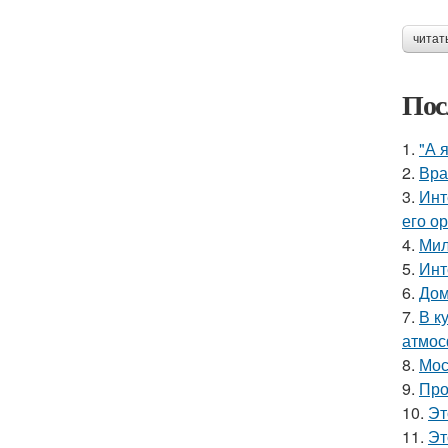
читат
Пос
1.
"А 
2.
Вра
3.
Инт
его о
4.
Мил
5.
Инт
6.
Дом
7.
В к
атмос
8.
Мос
9.
Про
10.
Эт
11.
Эт