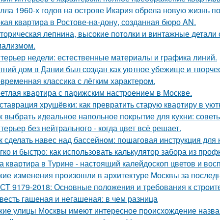
лла 1960-х годов на острове Икария обрела новую жизнь п
кая квартира в Ростове-на-дону, созданная бюро AN.
торическая лепнина, высокие потолки и винтажные детали
ализмом.
терьер недели: естественные материалы и графика линий.
тний дом в Дании был создан как уютное убежище и творчес
временная классика с лёгким характером.
етлая квартира с парижским настроением в Москве.
ставрация хрущёвки: как превратить старую квартиру в уют
к выбрать идеальное напольное покрытие для кухни: совет
терьер без нейтрального - когда цвет всё решает.
к сделать навес над бассейном: пошаговая инструкция дл
гко и быстро: как использовать калькулятор забора из про
а квартира в Турине - настоящий калейдоскоп цветов и вос
кие изменения произошли в архитектуре Москвы за послед
СТ 9179-2018: Основные положения и требования к строит
весть гашеная и негашеная: в чем разница
кие улицы Москвы имеют интересное происхождение назв