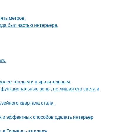
ять метров.
егда был частью интерьера.
rs.
 более тёплым и выразительным.
 функциональные зоны, не лишая его света и
зейного квартала стала.
ых и эффектных способов сделать интерьер
 в Гринвич - виллидж.