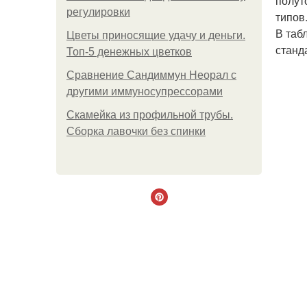
полут
регулировки
типов
В таб
Цветы приносящие удачу и деньги.
станд
Топ-5 денежных цветков
Сравнение Сандиммун Неорал с
другими иммуносупрессорами
Скамейка из профильной трубы.
Сборка лавочки без спинки