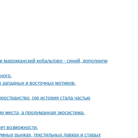
и марокканский кобальтово - синий, дополнили
ного.
 западных и восточных мотивов.
пространство, где история стала частью
ие места, а продуманная экосистема.
яет возможности.
умных рынках, текстильных лавках и старых