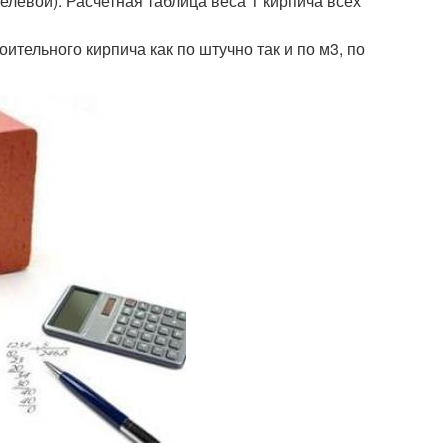
левой). Расчетная таблица веса 1 кирпича всех
ительного кирпича как по штучно так и по м3, по