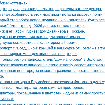
йских коттеджах.
артира у садов пале-рояль: когда фактуры важнее декора.
авная особенность этой квартиры - потолки высотой почти п
арый стол обрёл новое звучание - и выглядит так, будто вс
удая" ёлка - тренд - 2026 для маленьких квартир.
к живет Гарри Нуриев: дом дизайнера в Тоскане.
туальные сочетания плитки для ванной комнаты.
д куполом: квартира с характером в Париже.
ропорт с "Воздушной" крышей в Камбодже от Foster + Partne
неочевидных мест для хранения в квартире.
 только резной палисад: отель "Дом на Кирова" в Вологде.
фект тканевых панелей на стене Instantly делает интерьер
еклянная перегородка помогает разделить пространство на
ха.
етная квартира в Блумсбери отражением богемного духа му
ленькая квартира, которая кажется просторнее.
диаторы, покрашенные в цвет стен, - один из самых прост
ничным.
кий интерьер с характером: полное преображение квартиры