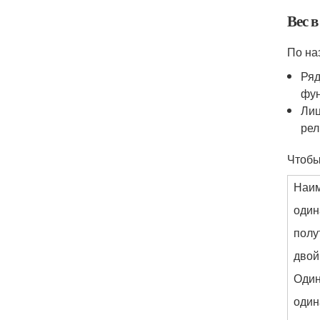
Вес в
По на
Ряд
фун
Лиц
рел
Чтобы
Наи
оди
полу
двой
Оди
оди