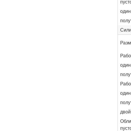
пуст
оди
полу
Сили
Разм
Рабо
оди
полу
Рабо
оди
полу
двой
Обли
пуст