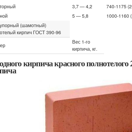
торный
3,7 — 4,2
740-1175 (2
ной
5 — 5,8
1000-1160 (
упорный (шамотный)
отелый кирпич ГОСТ 390-96
Вес 1-го
ер
кирпича, кг.
 одного кирпича красного полнотелого 
пича