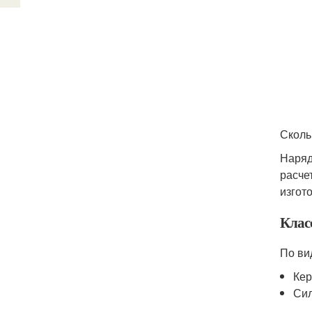
Сколь
Наряд
расче
изгот
Клас
По ви
Кер
Сил