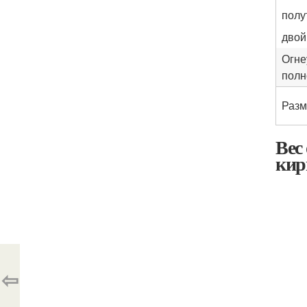
полу
двой
Огне
полн
Разм
Вес
кир
⇦