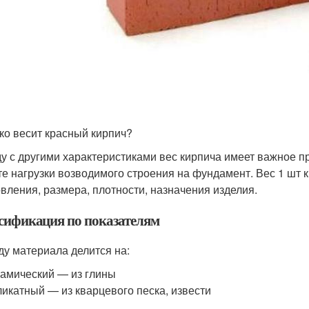
ко весит красный кирпич?
у с другими характеристиками вес кирпича имеет важное п
те нагрузки возводимого строения на фундамент. Вес 1 шт 
овления, размера, плотности, назначения изделия.
сификация по показателям
ду материала делится на:
амический — из глины
икатный — из кварцевого песка, извести