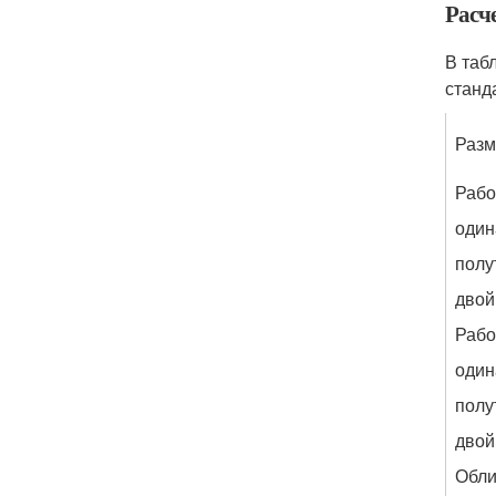
Расче
В таб
станд
Разм
Рабо
оди
полу
двой
Рабо
оди
полу
двой
Обли