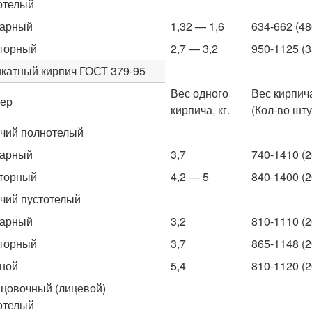
отелый
нарный
1,32 — 1,6
634-662 (48
торный
2,7 — 3,2
950-1125 (3
катный кирпич ГОСТ 379-95
Вес одного
Вес кирпича
ер
кирпича, кг.
(Кол-во шту
чий полнотелый
нарный
3,7
740-1410 (2
торный
4,2 — 5
840-1400 (2
чий пустотелый
нарный
3,2
810-1110 (2
торный
3,7
865-1148 (2
ной
5,4
810-1120 (2
цовочный (лицевой)
отелый