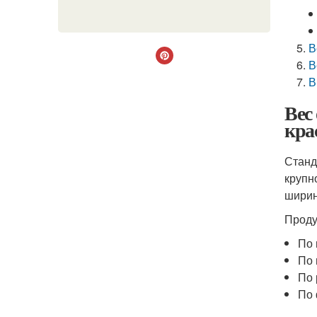
В
В
В
Вес
кра
Станд
крупн
шири
Проду
По 
По 
По 
По 