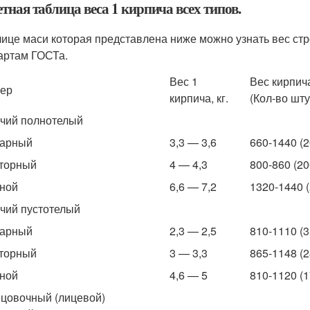
тная таблица веса 1 кирпича всех типов.
лице маси которая представлена ниже можно узнать вес стро
артам ГОСТа.
Вес 1
Вес кирпича
ер
кирпича, кг.
(Кол-во шту
чий полнотелый
нарный
3,3 — 3,6
660-1440 (2
торный
4 — 4,3
800-860 (20
ной
6,6 — 7,2
1320-1440 (
чий пустотелый
нарный
2,3 — 2,5
810-1110 (3
торный
3 — 3,3
865-1148 (2
ной
4,6 — 5
810-1120 (1
цовочный (лицевой)