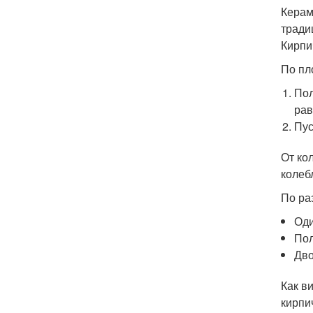
Керам
тради
Кирпи
По пл
Пол
рав
Пус
От ко
колеб
По ра
Од
По
Дв
Как в
кирпи