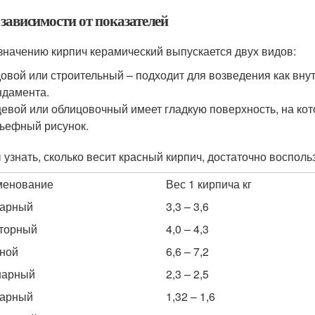
 зависимости от показателей
значению кирпич керамический выпускается двух видов:
овой или строительный – подходит для возведения как внут
дамента.
евой или облицовочный имеет гладкую поверхность, на кото
ьефный рисунок.
 узнать, сколько весит красный кирпич, достаточно воспол
менование
Вес 1 кирпича кг
нарный
3,3 – 3,6
торный
4,0 – 4,3
ной
6,6 – 7,2
нарный
2,3 – 2,5
нарный
1,32 – 1,6