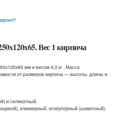
кирпич?
250х120х65. Вес 1 кирпича
0х120х65 мм и весом 4,3 кг . Масса
исимости от размеров кирпича — высоты, длины и
й) и силикатный.
ицевой), клинкерный, огнеупорный (шамотный).