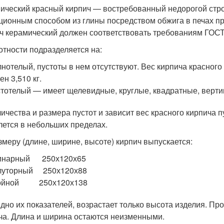
ический красный кирпич — востребованный недорогой стро
ционным способом из глины посредством обжига в печах пр
ч керамический должен соответствовать требованиям ГОСТ 
отности подразделяется на:
нотелый, пустоты в нем отсутствуют. Вес кирпича красног
ен 3,510 кг.
тотелый — имеет щелевидные, круглые, квадратные, верти
личества и размера пустот и зависит вес красного кирпича п
лется в небольших пределах.
змеру (длине, ширине, высоте) кирпич выпускается:
инарный 250х120х65
луторный 250х120х88
ойной 250х120х138
идно их показателей, возрастает только высота изделия. П
ча. Длина и ширина остаются неизменными.