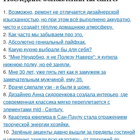
1.
Возможно, ремонт не отличается дизайнерской
изысканностью, но при этом всё выполнено аккуратно,
чисто и создаёт тёплую домашнюю атмосферу.
2.
Как часто мы забываем про это.
3.
Абсолютно гениальный лайфхак.
4.
Какую кухню выбрали бы для себя?
5.
"Мне Неудобно, я не Полезу Наверх": я купила
нижнюю полку, но её заняли.
6.
Мне 30 лет, уже пять лет как я замужем за
замечательным мужчиной, ему 35.
7.
Врачи сделали узи - и были в шоке.
8.
Дизайнер Анна сидоренкова создала интерьер, где
современная классика мягко переплетается с
элементами mid - Century.
9.
Квартира ювелира в Сан-Паулу стала отражением
творческой энергии хозяйки.
10.
Зелёные акценты давно вышли за пределы гостиной
и уверенно заняли всю квартиру - от прихожей до