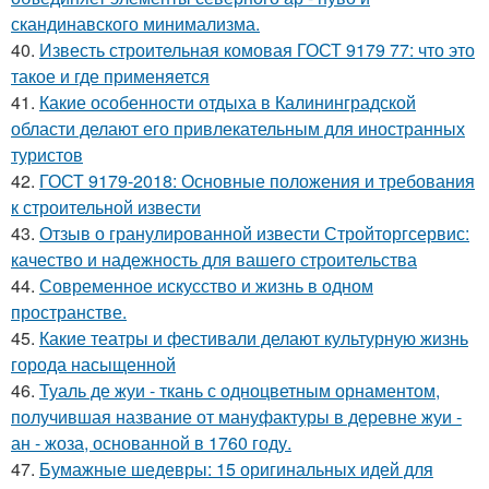
скандинавского минимализма.
40.
Известь строительная комовая ГОСТ 9179 77: что это
такое и где применяется
41.
Какие особенности отдыха в Калининградской
области делают его привлекательным для иностранных
туристов
42.
ГОСТ 9179-2018: Основные положения и требования
к строительной извести
43.
Отзыв о гранулированной извести Стройторгсервис:
качество и надежность для вашего строительства
44.
Современное искусство и жизнь в одном
пространстве.
45.
Какие театры и фестивали делают культурную жизнь
города насыщенной
46.
Туаль де жуи - ткань с одноцветным орнаментом,
получившая название от мануфактуры в деревне жуи -
ан - жоза, основанной в 1760 году.
47.
Бумажные шедевры: 15 оригинальных идей для