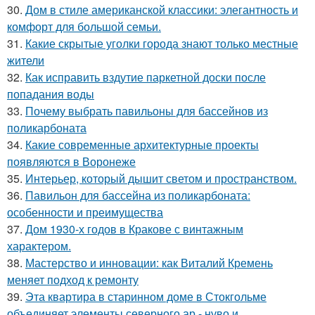
30.
Дом в стиле американской классики: элегантность и
комфорт для большой семьи.
31.
Какие скрытые уголки города знают только местные
жители
32.
Как исправить вздутие паркетной доски после
попадания воды
33.
Почему выбрать павильоны для бассейнов из
поликарбоната
34.
Какие современные архитектурные проекты
появляются в Воронеже
35.
Интерьер, который дышит светом и пространством.
36.
Павильон для бассейна из поликарбоната:
особенности и преимущества
37.
Дом 1930-х годов в Кракове с винтажным
характером.
38.
Мастерство и инновации: как Виталий Кремень
меняет подход к ремонту
39.
Эта квартира в старинном доме в Стокгольме
объединяет элементы северного ар - нуво и