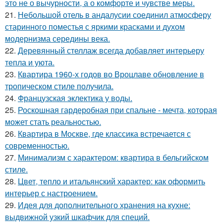
это не о вычурности, а о комфорте и чувстве меры.
21.
Небольшой отель в андалусии соединил атмосферу
старинного поместья с яркими красками и духом
модернизма середины века.
22.
Деревянный стеллаж всегда добавляет интерьеру
тепла и уюта.
23.
Квартира 1960-х годов во Вроцлаве обновление в
тропическом стиле получила.
24.
Французская эклектика у воды.
25.
Роскошная гардеробная при спальне - мечта, которая
может стать реальностью.
26.
Квартира в Москве, где классика встречается с
современностью.
27.
Минимализм с характером: квартира в бельгийском
стиле.
28.
Цвет, тепло и итальянский характер: как оформить
интерьер с настроением.
29.
Идея для дополнительного хранения на кухне:
выдвижной узкий шкафчик для специй.