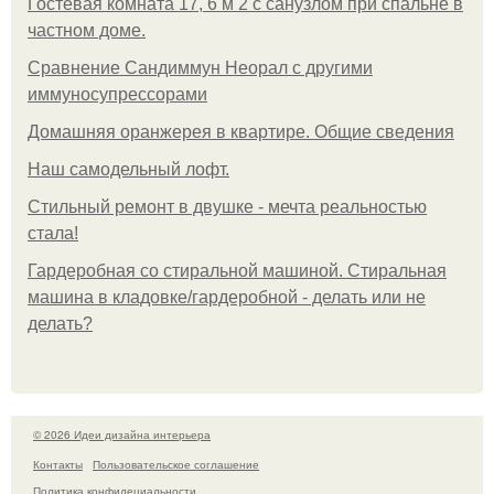
Гостевая комната 17, 6 м 2 с санузлом при спальне в
частном доме.
Сравнение Сандиммун Неорал с другими
иммуносупрессорами
Домашняя оранжерея в квартире. Общие сведения
Наш самодельный лофт.
Стильный ремонт в двушке - мечта реальностью
стала!
Гардеробная со стиральной машиной. Стиральная
машина в кладовке/гардеробной - делать или не
делать?
© 2026 Идеи дизайна интерьера
Контакты
Пользовательское соглашение
Политика конфидециальности