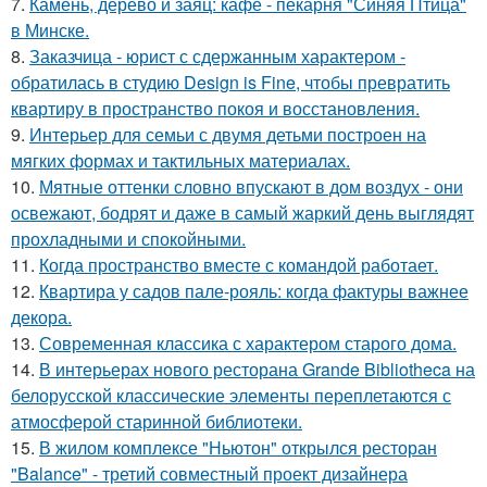
7.
Камень, дерево и заяц: кафе - пекарня "Синяя Птица"
в Минске.
8.
Заказчица - юрист с сдержанным характером -
обратилась в студию Design is Fine, чтобы превратить
квартиру в пространство покоя и восстановления.
9.
Интерьер для семьи с двумя детьми построен на
мягких формах и тактильных материалах.
10.
Мятные оттенки словно впускают в дом воздух - они
освежают, бодрят и даже в самый жаркий день выглядят
прохладными и спокойными.
11.
Когда пространство вместе с командой работает.
12.
Квартира у садов пале-рояль: когда фактуры важнее
декора.
13.
Современная классика с характером старого дома.
14.
В интерьерах нового ресторана Grande Bibliotheca на
белорусской классические элементы переплетаются с
атмосферой старинной библиотеки.
15.
В жилом комплексе "Ньютон" открылся ресторан
"Balance" - третий совместный проект дизайнера