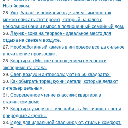
Нью-йорком.
25.
Уют, баланс и внимание к деталям - именно так
можно описать этот проект, который начался с
небольшой бани и вырос в полноценный семейный дом.
26.
Лаунж - зона на террасе - идеальное место для
отдыха на свежем воздухе.
27.
Необработанный камень в интерьере всегда сильное
впечатление производит.
28.
Квартира в Москве воплощением смелости и
эксперимента стала.
29.
Свет, воздух и антресоль: уют на 50 квадратах.
30.
Как обыграть торец кухни: детали, которые делают
интерьер цельным.
31.
Современное чтение классики: квартира в
сталинском доме.
32.
Квартира у моря в стиле ваби - саби: тишина, свет и
природные акценты.
33.
Идеи для идеальной спальни: уют, стиль и комфорт.