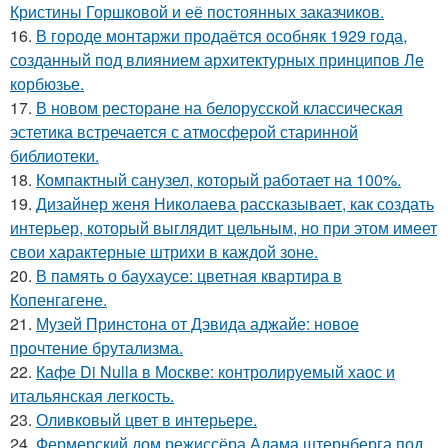
Кристины Горшковой и её постоянных заказчиков.
16.
В городе монтаржи продаётся особняк 1929 года,
созданный под влиянием архитектурных принципов Ле
корбюзье.
17.
В новом ресторане на белорусской классическая
эстетика встречается с атмосферой старинной
библиотеки.
18.
Компактный санузел, который работает на 100%.
19.
Дизайнер женя Николаева рассказывает, как создать
интерьер, который выглядит цельным, но при этом имеет
свои характерные штрихи в каждой зоне.
20.
В память о баухаусе: цветная квартира в
Копенгагене.
21.
Музей Принстона от Дэвида аджайе: новое
прочтение брутализма.
22.
Кафе Di Nulla в Москве: контролируемый хаос и
итальянская легкость.
23.
Оливковый цвет в интерьере.
24.
Фермерский дом режиссёра Адама штернберга под