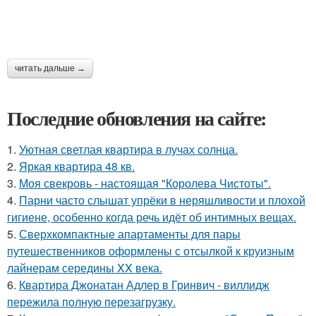
читать дальше →
Последние обновления на сайте:
1.
Уютная светлая квартира в лучах солнца.
2.
Яркая квартира 48 кв.
3.
Моя свекровь - настоящая "Королева Чистоты".
4.
Парни часто слышат упрёки в неряшливости и плохой
гигиене, особенно когда речь идёт об интимных вещах.
5.
Сверхкомпактные апартаменты для пары
путешественников оформлены с отсылкой к круизным
лайнерам середины XX века.
6.
Квартира Джонатан Адлер в Гринвич - виллидж
пережила полную перезагрузку.