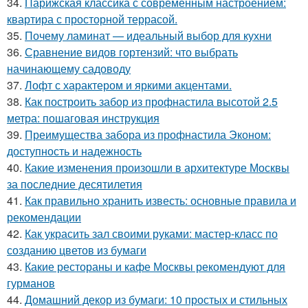
34.
Парижская классика с современным настроением:
квартира с просторной террасой.
35.
Почему ламинат — идеальный выбор для кухни
36.
Сравнение видов гортензий: что выбрать
начинающему садоводу
37.
Лофт с характером и яркими акцентами.
38.
Как построить забор из профнастила высотой 2.5
метра: пошаговая инструкция
39.
Преимущества забора из профнастила Эконом:
доступность и надежность
40.
Какие изменения произошли в архитектуре Москвы
за последние десятилетия
41.
Как правильно хранить известь: основные правила и
рекомендации
42.
Как украсить зал своими руками: мастер-класс по
созданию цветов из бумаги
43.
Какие рестораны и кафе Москвы рекомендуют для
гурманов
44.
Домашний декор из бумаги: 10 простых и стильных