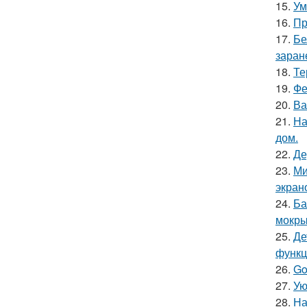
15.
Ум
16.
Пр
17.
Бе
заран
18.
Те
19.
Фе
20.
Ва
21.
На
дом.
22.
Де
23.
Ми
экран
24.
Ба
мокры
25.
Де
функц
26.
Go
27.
Ую
28.
На