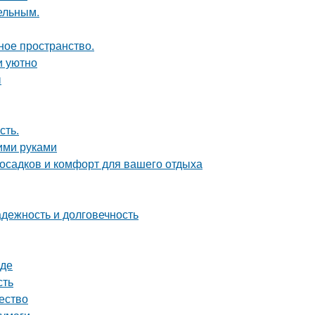
цельным.
ное пространство.
и уютно
ы
сть.
оими руками
 осадков и комфорт для вашего отдыха
дежность и долговечность
оде
сть
чество