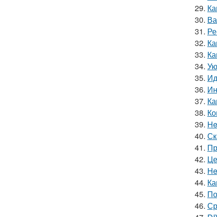
29.
Ка
30.
Ва
31.
Ре
32.
Ка
33.
Ка
34.
Ую
35.
Ид
36.
Ин
37.
Ка
38.
Ко
39.
He
40.
Ск
41.
Пр
42.
Це
43.
He
44.
Ка
45.
По
46.
Ср