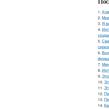
Пос
1.
Атм
2.
Мне
3.
Я в
4.
Инт
созда
5.
Све
серед
6.
Вол
функц
7.
Мин
8.
Инт
9.
Это
10.
Эт
11.
Эт
12.
Пр
13.
Пе
14.
Ка