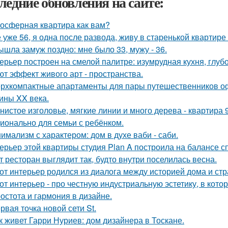
ледние обновления на сайте:
осферная квартира как вам?
 уже 56, я одна после развода, живу в старенькой квартире 
ышла замуж поздно: мне было 33, мужу - 36.
ерьер построен на смелой палитре: изумрудная кухня, глуб
ют эффект живого арт - пространства.
рхкомпактные апартаменты для пары путешественников о
ины XX века.
нистое изголовье, мягкие линии и много дерева - квартира
ионально для семьи с ребёнком.
имализм с характером: дом в духе ваби - саби.
ерьер этой квартиры студия Plan A построила на балансе с
т ресторан выглядит так, будто внутри поселилась весна.
от интерьер родился из диалога между историей дома и страс
от интерьер - про честную индустриальную эстетику, в кото
остота и гармония в дизайне.
рвая точка новой сети St.
к живет Гарри Нуриев: дом дизайнера в Тоскане.