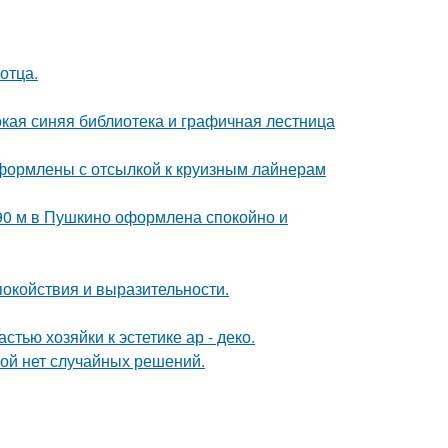
отца.
окая синяя библиотека и графичная лестница
формлены с отсылкой к круизным лайнерам
 90 м в Пушкино оформлена спокойно и
покойствия и выразительности.
тью хозяйки к эстетике ар - деко.
рой нет случайных решений.