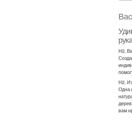
Вас
Уди
рук
H2. В
Созда
индив
помог
H2. И
Одна 
натур
дерев
вам н