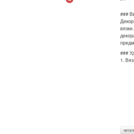
### В
Декор
вязки
декор
предм
### У
1. Вя
читат