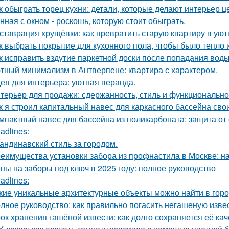
к обыграть торец кухни: детали, которые делают интерьер 
нная с окном - роскошь, которую стоит обыграть.
ставрация хрущёвки: как превратить старую квартиру в уют
к выбрать покрытие для кухонного пола, чтобы было тепло 
к исправить вздутие паркетной доски после попадания вод
тный минимализм в Антверпене: квартира с характером.
ея для интерьера: уютная веранда.
терьер для продажи: сдержанность, стиль и функционально
к я строил капитальный навес для каркасного бассейна св
мпактный навес для бассейна из поликарбоната: защита от
adlines:
андинавский стиль за городом.
еимущества установки забора из профнастила в Москве: на
ны на заборы под ключ в 2025 году: полное руководство
adlines:
кие уникальные архитектурные объекты можно найти в гор
лное руководство: как правильно погасить негашеную изве
ок хранения гашёной извести: как долго сохраняется её ка