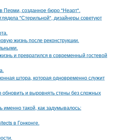
в Перми, созданное бюро "Неарт".
ыглядела "Стерильной", дизайнеры советуют
та.
новую жизнь после реконструкции.
льными.
жизнь и превратился в современный гостевой
а.
лонная штора, которая одновременно служит
о обновить и выровнять стены без сложных
ь именно такой, как задумывалось:
tects в Гонконге.
ости.