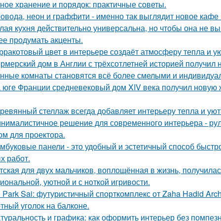
ное хранение и порядок: практичные советы.
овода, неон и граффити - именно так выглядит новое кафе 
лая кухня действительно универсальна, но чтобы она не в
ее продумать акценты.
рракотовый цвет в интерьере создаёт атмосферу тепла и ую
рмерский дом в Англии с трёхсотлетней историей получил 
нные комнаты становятся всё более смелыми и индивидуа
 юге Франции средневековый дом XIV века получил новую 
ревянный стеллаж всегда добавляет интерьеру тепла и уют
нималистичное решение для современного интерьера - ру
ом для проектора.
мбуковые панели - это удобный и эстетичный способ быстр
х работ.
тская для двух мальчиков, воплощённая в жизнь, получилас
иональной, уютной и с ноткой игривости.
 Park Sai: футуристичный спорткомплекс от Zaha Hadid Archi
тный уголок на балконе.
туральность и графика: как оформить интерьер без помпезн