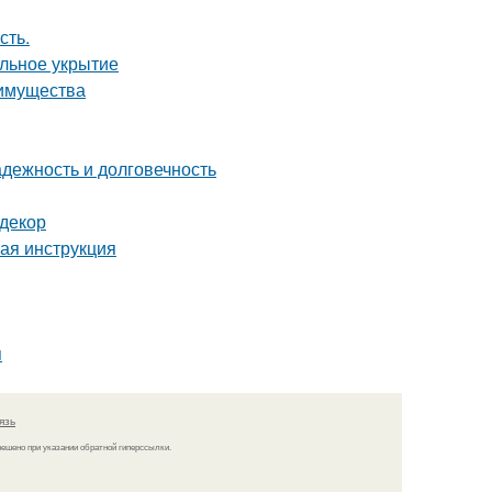
сть.
ильное укрытие
еимущества
дежность и долговечность
 декор
вая инструкция
я
язь
решено при указании обратной гиперссылки.