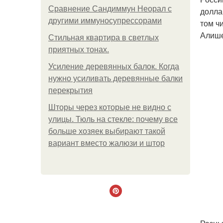
Сравнение Сандиммун Неорал с
долла
другими иммуносупрессорами
том ч
Алише
Стильная квартира в светлых
приятных тонах.
Усиление деревянных балок. Когда
нужно усиливать деревянные балки
перекрытия
Шторы через которые не видно с
улицы. Тюль на стекле: почему все
больше хозяек выбирают такой
вариант вместо жалюзи и штор