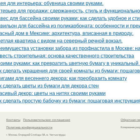
ея для интерьера: обувница своими руками.
терьер для продажи: сдержанность, стиль и функционально
вес для бассейна своими руками: как сделать удобное и ст
вильон для бассейна из поликарбоната: особенности и пр
асный дом в Мексике: архитектура, вписанная в природу.
етлая квартира с видом на северный речной вокзал.
еимущества установки забора из профнастила в Москве: на
весть строительная: основа качественного строительства
оими руками: как превратить цветную бумагу в уникальный
к сделать украшения для своей комнаты из бумаги: пошаго
игами для весеннего декора: как преобразить комнату
к сделать цветы из бумаги для декора стен
асивый декор: цветы на нитях своими руками
к сделать простую бабочку из бумаги: пошаговая инструкци
Контакты
Пользовательское соглашение
Обратная св
Политика конфидециальности
Копирование раз
г. Москва, Огородной Слободы 5А, м. Чистые пруды