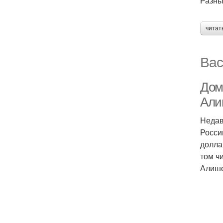
Разны
читат
Вас
Дом
Али
Недав
Росси
долла
том ч
Алише