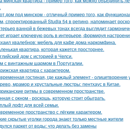
а минская квартира - пример того, как можно объединить л
.
от дом под минском - отличный пример того, как функциональ
м, спроектированный Studia 54 в репино, напоминает роск
терьер ванной в бежевых тонах всегда выглядит гармонич
ет играет ключевую роль в интерьере, формируя настроени
хаил хвалебнов: мебель для кафе дома наркомфина.
ленькая квартира, которая кажется просторнее.
глийский дом с историей в Челси.
м с винтажным шармом в Португалии.
рижская квартира с характером.
временная гостиная, где каждый элемент - олицетворение у
рево, мрамор и хрустальные люстры: пентхаус в Китае.
риканские ритмы в современном пространстве.
нная с окном - роскошь, которую стоит обыграть.
плый лофт для всей семьи.
временное пространство с лёгким характером.
кие скрытые уголки города знают только местные жители
дулся паркет от воды: что делать без замены