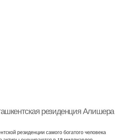
ташкентская резиденция Алишера
тской резиденции самого богатого человека
го активы оцениваются в 18 миллиардов