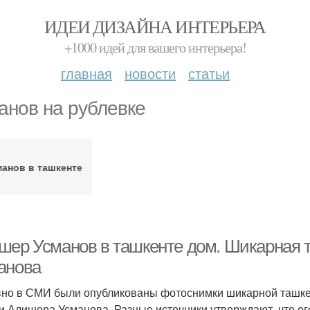
ИДЕИ ДИЗАЙНА ИНТЕРЬЕРА
+1000 идей для вашего интерьера!
главная
новости
статьи
анов на рублевке
манов в ташкенте
шер Усманов в ташкенте дом. Шикарная 
анова
но в СМИ были опубликованы фотоснимки шикарной ташкен
и Алишера Усманова. Разные источники утверждают, что е