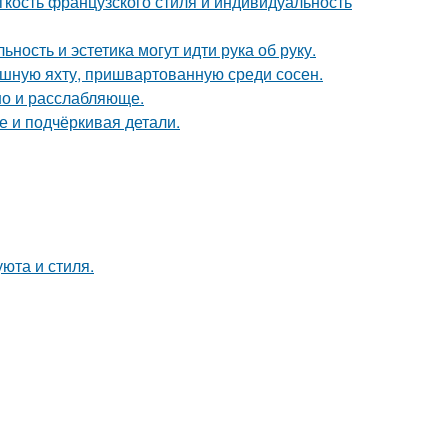
егкость французского стиля и индивидуальность
ность и эстетика могут идти рука об руку.
ошную яхту, пришвартованную среди сосен.
но и расслабляюще.
е и подчёркивая детали.
юта и стиля.