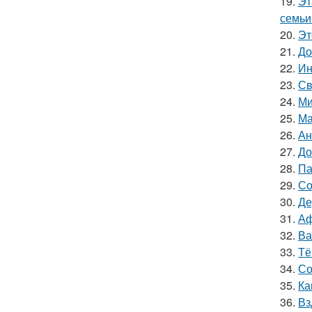
19.
Эт
семьи
20.
Эт
21.
До
22.
Ин
23.
Св
24.
Ми
25.
Ма
26.
Ан
27.
До
28.
Па
29.
Со
30.
Де
31.
Аф
32.
Ва
33.
Тё
34.
Со
35.
Ка
36.
Вз