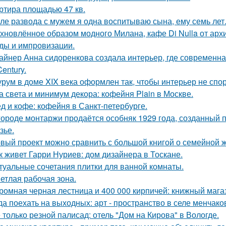
ртира площадью 47 кв.
ле развода с мужем я одна воспитываю сына, ему семь лет
хновлённое образом модного Милана, кафе Di Nulla от ар
ды и импровизации.
айнер Анна сидоренкова создала интерьер, где современна
Century.
рум в доме XIX века оформлен так, чтобы интерьер не спор
а света и минимум декора: кофейня Plain в Москве.
д и кофе: кофейня в Санкт-петербурге.
городе монтаржи продаётся особняк 1929 года, созданный
зье.
вый проект можно сравнить с большой книгой о семейной жи
к живет Гарри Нуриев: дом дизайнера в Тоскане.
туальные сочетания плитки для ванной комнаты.
етлая рабочая зона.
ромная черная лестница и 400 000 кирпичей: книжный магаз
да поехать на выходных: арт - пространство в селе менчак
 только резной палисад: отель "Дом на Кирова" в Вологде.