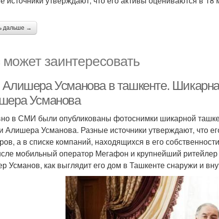
е источники утверждают, что его активы оцениваются в 18
ь дальше →
 может заинтересовать
 Алишера Усманова в ташкенте. Шикарна
шера Усманова
но в СМИ были опубликованы фотоснимки шикарной ташкен
и Алишера Усманова. Разные источники утверждают, что е
ров, а в списке компаний, находящихся в его собственност
исле мобильный оператор Мегафон и крупнейший ритейлер 
р Усманов, как выглядит его дом в Ташкенте снаружи и вн