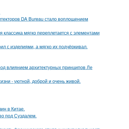
.
хитекторов DA Bureau стало воплощением
я классика мягко переплетается с элементами
ил с изделиями, а мягко их подчёркивал.
 под влиянием архитектурных принципов Ле
зни - уютной, доброй и очень живой.
ин в Китае.
ово под Суздалем.