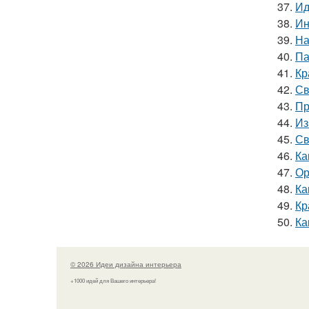
37.
Ид
38.
Ин
39.
На
40.
Па
41.
Кр
42.
Св
43.
Пр
44.
Из
45.
Св
46.
Ка
47.
Ор
48.
Ка
49.
Кр
50.
Ка
© 2026 Идеи дизайна интерьера
+1000 идей для Вашего интерьера!