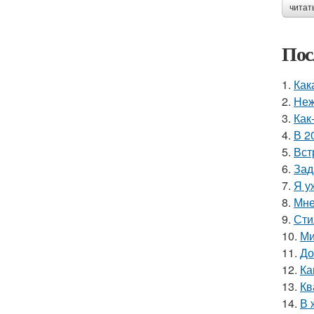
читат
Пос
1.
Как
2.
Неж
3.
Как
4.
В 2
5.
Вст
6.
Зад
7.
Я у
8.
Мне
9.
Сти
10.
Ми
11.
До
12.
Ка
13.
Кв
14.
В 