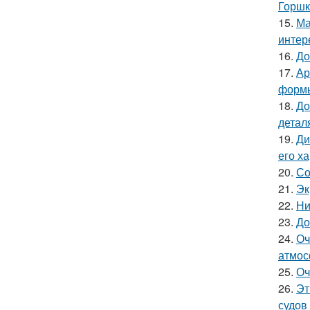
Горшк
15.
Ма
интер
16.
До
17.
Ар
форм
18.
До
детал
19.
Ди
его х
20.
Со
21.
Эк
22.
Ни
23.
До
24.
Оч
атмос
25.
Оч
26.
Эт
судов