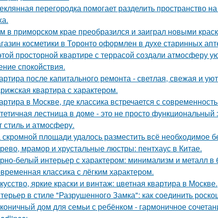
еклянная перегородка помогает разделить пространство на
ха.
м в приморском крае преобразился и заиграл новыми крас
газин косметики в Торонто оформлен в духе старинных апте
этой просторной квартире с террасой создали атмосферу ую
ние спокойствия.
артира после капитального ремонта - светлая, свежая и уют
рижская квартира с характером.
артира в Москве, где классика встречается с современность
тетичная лестница в доме - это не просто функциональный 
т стиль и атмосферу.
 скромной площади удалось разместить всё необходимое бе
рево, мрамор и хрустальные люстры: пентхаус в Китае.
рно-белый интерьер с характером: минимализм и металл в 
временная классика с лёгким характером.
кусство, яркие краски и винтаж: цветная квартира в Москве.
терьер в стиле "Разрушенного Замка": как соединить роско
коничный дом для семьи с ребёнком - гармоничное сочетани