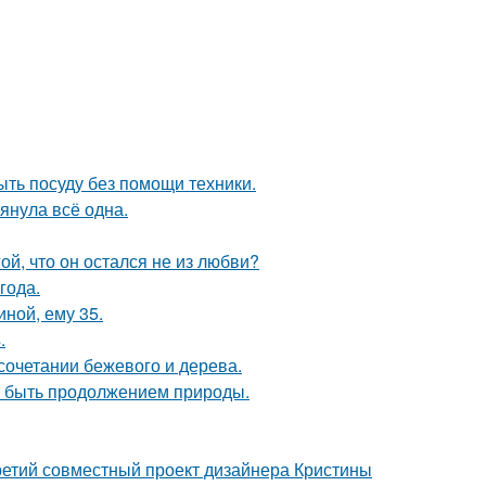
ыть посуду без помощи техники.
тянула всё одна.
й, что он остался не из любви?
года.
иной, ему 35.
.
сочетании бежевого и дерева.
ет быть продолжением природы.
третий совместный проект дизайнера Кристины