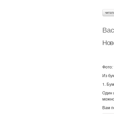
читат
Вас
Нов
Фото: 
Из бу
1. Бу
Один 
можно
Вам п