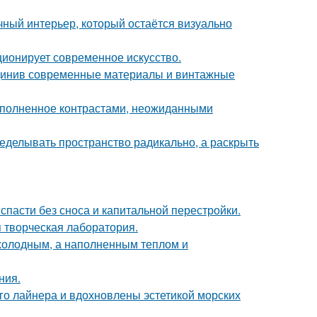
ный интерьер, который остаётся визуально
ционирует современное искусство.
единив современные материалы и винтажные
наполненное контрастами, неожиданными
еделывать пространство радикально, а раскрыть
спасти без сноса и капитальной перестройки.
я творческая лаборатория.
 холодным, а наполненным теплом и
ния.
го лайнера и вдохновлены эстетикой морских