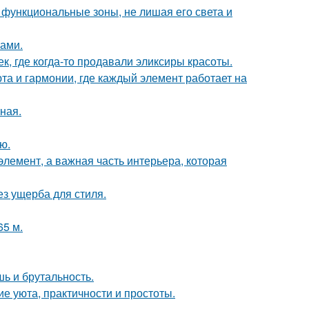
 функциональные зоны, не лишая его света и
ками.
к, где когда-то продавали эликсиры красоты.
та и гармонии, где каждый элемент работает на
ная.
ю.
элемент, а важная часть интерьера, которая
з ущерба для стиля.
65 м.
шь и брутальность.
е уюта, практичности и простоты.