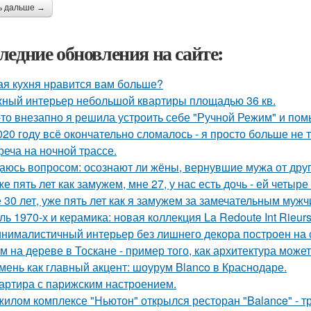
ь дальше →
ледние обновления на сайте:
ая кухня нравится вам больше?
ный интерьер небольшой квартиры площадью 36 кв.
-то внезапно я решила устроить себе "Ручной Режим" и пом
020 году всё окончательно сломалось - я просто больше не 
реча на ночной трассе.
аюсь вопросом: осознают ли жёны, вернувшие мужа от друго
же пять лет как замужем, мне 27, у нас есть дочь - ей четыре 
 30 лет, уже пять лет как я замужем за замечательным мужч
ль 1970-х и керамика: новая коллекция La Redoute Int Rieurs
нималистичный интерьер без лишнего декора построен на 
м на дереве в Тоскане - пример того, как архитектура мож
мень как главный акцент: шоурум Blanco в Краснодаре.
артира с парижским настроением.
жилом комплексе "Ньютон" открылся ресторан "Balance" - 