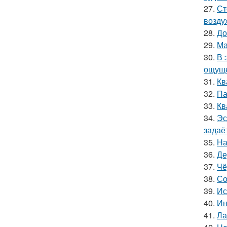
27.
Ст
возду
28.
До
29.
Ма
30.
В 
ощуще
31.
Кв
32.
Па
33.
Кв
34.
Эс
задаё
35.
На
36.
Де
37.
Чё
38.
Со
39.
Ис
40.
Ин
41.
Ла