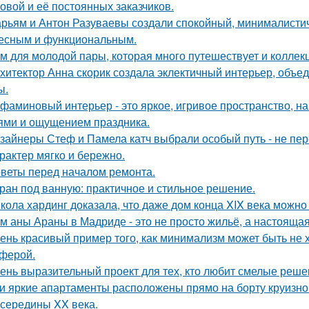
овой и её постоянных заказчиков.
рьям и Антон Разуваевы создали спокойный, минималистич
есным и функциональным.
м для молодой пары, которая много путешествует и коллек
хитектор Анна скорик создала эклектичный интерьер, объ
ы.
фаминовый интерьер - это яркое, игривое пространство, 
ями и ощущением праздника.
зайнеры Стеф и Памела катч выбрали особый путь - не пер
арактер мягко и бережно.
веты перед началом ремонта.
ран под ванную: практичное и стильное решение.
кола хардинг доказала, что даже дом конца XIX века можно 
м аны Араны в Мадриде - это не просто жильё, а настояща
ень красивый пример того, как минимализм может быть не
ферой.
ень выразительный проект для тех, кто любит смелые реше
и яркие апартаменты расположены прямо на борту круизно
 середины XX века.