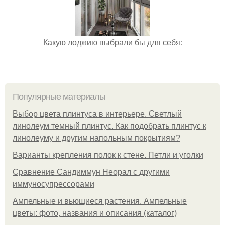
Какую лоджию выбрали бы для себя:
Популярные материалы
Выбор цвета плинтуса в интерьере. Светлый
линолеум темный плинтус. Как подобрать плинтус к
линолеуму и другим напольным покрытиям?
Варианты крепления полок к стене. Петли и уголки
Сравнение Сандиммун Неорал с другими
иммуносупрессорами
Ампельные и вьющиеся растения. Ампельные
цветы: фото, названия и описания (каталог)