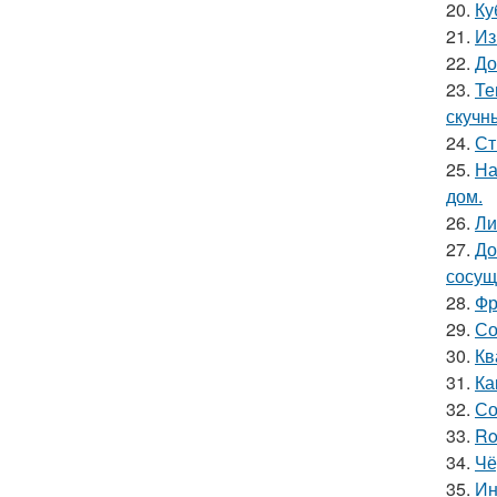
20.
Ку
21.
Из
22.
До
23.
Те
скучн
24.
Ст
25.
На
дом.
26.
Ли
27.
До
сосущ
28.
Фр
29.
Со
30.
Кв
31.
Ка
32.
Со
33.
Ro
34.
Чё
35.
Ин