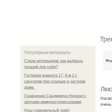
Тре
Популярные материалы
Мо
Стили интерьеров: как выбрать
лучший для себя?
Гостевая комната 17, 6 м 2 с
санузлом при спальне в частном
доме.
Люст
Сравнение Сандиммун Неорал с
Насмо
другими иммуносупрессорами
очень
Наш самодельный лофт.