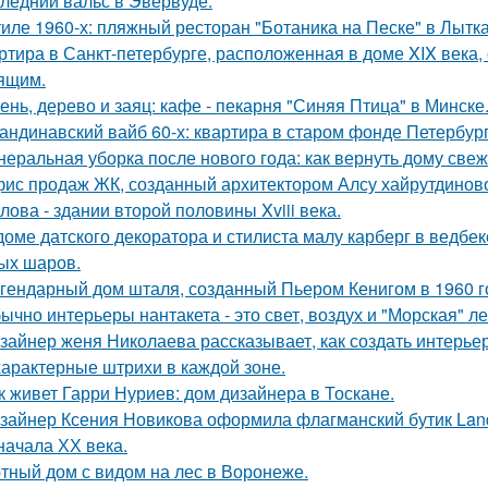
ледний вальс в Эвервуде.
тиле 1960-х: пляжный ресторан "Ботаника на Песке" в Лытк
ртира в Санкт-петербурге, расположенная в доме XIX века
ящим.
ень, дерево и заяц: кафе - пекарня "Синяя Птица" в Минске
андинавский вайб 60-х: квартира в старом фонде Петербург
неральная уборка после нового года: как вернуть дому свеже
ис продаж ЖК, созданный архитектором Алсу хайрутдинов
лова - здании второй половины Xviii века.
доме датского декоратора и стилиста малу карберг в ведбе
ых шаров.
гендарный дом шталя, созданный Пьером Кенигом в 1960 г
ычно интерьеры нантакета - это свет, воздух и "Морская" ле
зайнер женя Николаева рассказывает, как создать интерьер
характерные штрихи в каждой зоне.
к живет Гарри Нуриев: дом дизайнера в Тоскане.
зайнер Ксения Новикова оформила флагманский бутик Land
начала ХХ века.
тный дом с видом на лес в Воронеже.