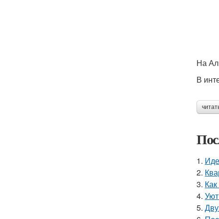
На Ал
В инт
читат
Пос
1.
Иде
2.
Ква
3.
Как
4.
Уют
5.
Дву