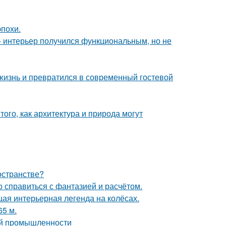
эпохи.
 интерьер получился функциональным, но не
жизнь и превратился в современный гостевой
ого, как архитектура и природа могут
остранстве?
о справиться с фантазией и расчётом.
щая интерьерная легенда на колёсах.
65 м.
ой промышленности