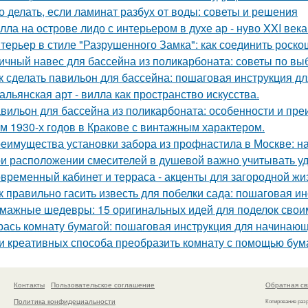
о делать, если ламинат разбух от воды: советы и решения
лла на острове лидо с интерьером в духе ар - нуво XXI века
терьер в стиле "Разрушенного Замка": как соединить роско
ичный навес для бассейна из поликарбоната: советы по вы
к сделать павильон для бассейна: пошаговая инструкция 
альянская арт - вилла как пространство искусства.
вильон для бассейна из поликарбоната: особенности и пр
м 1930-х годов в Кракове с винтажным характером.
еимущества установки забора из профнастила в Москве: на
и расположении смесителей в душевой важно учитывать удо
временный кабинет и терраса - акценты для загородной жи
к правильно гасить известь для побелки сада: пошаговая и
мажные шедевры: 15 оригинальных идей для поделок свои
рась комнату бумагой: пошаговая инструкция для начинаю
и креативных способа преобразить комнату с помощью бум
Контакты
Пользовательское соглашение
Обратная св
Политика конфидециальности
Копирование раз