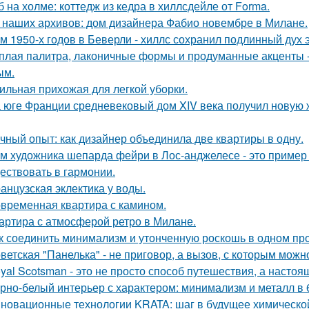
б на холме: коттедж из кедра в хиллсдейле от Forma.
 наших архивов: дом дизайнера Фабио новембре в Милане.
м 1950-х годов в Беверли - хиллс сохранил подлинный дух 
плая палитра, лаконичные формы и продуманные акценты -
ым.
ильная прихожая для легкой уборки.
 юге Франции средневековый дом XIV века получил новую 
чный опыт: как дизайнер объединила две квартиры в одну.
м художника шепарда фейри в Лос-анджелесе - это пример т
ествовать в гармонии.
анцузская эклектика у воды.
временная квартира с камином.
артира с атмосферой ретро в Милане.
к соединить минимализм и утонченную роскошь в одном пр
ветская "Панелька" - не приговор, а вызов, с которым можн
yal Scotsman - это не просто способ путешествия, а настоя
рно-белый интерьер с характером: минимализм и металл в 
новационные технологии KRATA: шаг в будущее химическ