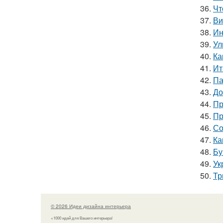
36.
Чт
37.
Ви
38.
Ин
39.
Ул
40.
Ка
41.
Ит
42.
Па
43.
До
44.
Пр
45.
Пр
46.
Со
47.
Ка
48.
Бу
49.
Ук
50.
Тр
© 2026 Идеи дизайна интерьера
+1000 идей для Вашего интерьера!