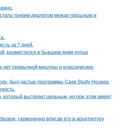
арино.
, стала тонким диалогом между прошлым и
.
а.
сть за 7 дней.
ой, разместился в бывшем доме купца
ке нет привычной мишуры и классических
оду, был частью программы Case Study Houses.
гкость.
, который выглядит цельным, но при этом имеет
scape, гармонично вписав его в архитектуру