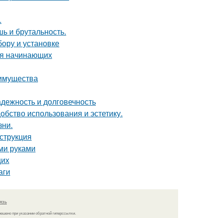
.
шь и брутальность.
бору и установке
для начинающих
еимущества
дежность и долговечность
бство использования и эстетику.
зни.
нструкция
ми руками
щих
аги
язь
решено при указании обратной гиперссылки.