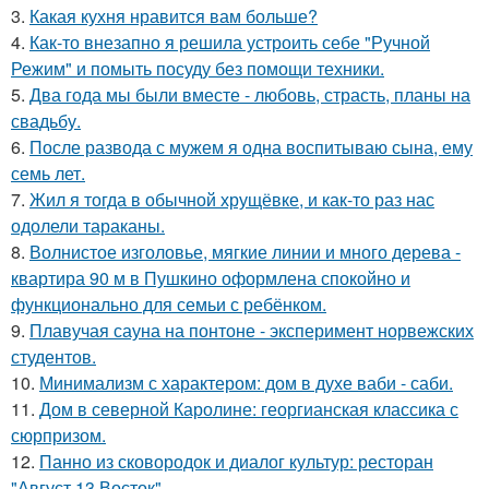
3.
Какая кухня нравится вам больше?
4.
Как-то внезапно я решила устроить себе "Ручной
Режим" и помыть посуду без помощи техники.
5.
Два года мы были вместе - любовь, страсть, планы на
свадьбу.
6.
После развода с мужем я одна воспитываю сына, ему
семь лет.
7.
Жил я тогда в обычной хрущёвке, и как-то раз нас
одолели тараканы.
8.
Волнистое изголовье, мягкие линии и много дерева -
квартира 90 м в Пушкино оформлена спокойно и
функционально для семьи с ребёнком.
9.
Плавучая сауна на понтоне - эксперимент норвежских
студентов.
10.
Минимализм с характером: дом в духе ваби - саби.
11.
Дом в северной Каролине: георгианская классика с
сюрпризом.
12.
Панно из сковородок и диалог культур: ресторан
"Август 13 Восток".