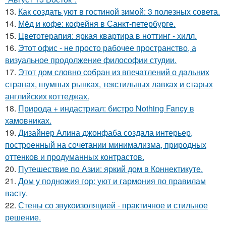
13.
Как создать уют в гостиной зимой: 3 полезных совета.
14.
Мёд и кофе: кофейня в Санкт-петербурге.
15.
Цветотерапия: яркая квартира в ноттинг - хилл.
16.
Этот офис - не просто рабочее пространство, а
визуальное продолжение философии студии.
17.
Этот дом словно собран из впечатлений о дальних
странах, шумных рынках, текстильных лавках и старых
английских коттеджах.
18.
Природа + индастриал: бистро Nothing Fancy в
хамовниках.
19.
Дизайнер Алина джонфаба создала интерьер,
построенный на сочетании минимализма, природных
оттенков и продуманных контрастов.
20.
Путешествие по Азии: яркий дом в Коннектикуте.
21.
Дом у подножия гор: уют и гармония по правилам
васту.
22.
Стены со звукоизоляцией - практичное и стильное
решение.