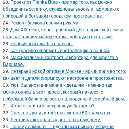
23.
Проект от Planka Buro - пример того, как можно
объединить эстетику, функциональность и гармонию с
природой в большом городском пространстве.
24.
Ремонт балкона своими руками.
25.
Дом XIX века, перестроенный для творческой семьи,
стал настоящим манифестом свободы и фантазии.
26.
Необычный шкаф в спальне.
27.
Как красиво оформить инсталляцию в ванной.
28.
Максимализм и контрасты: квартира для юриста в
Варшаве.
29.
Интерьер новой оптики в Москве - яркий пример того,
как цвет и детали формируют настроение пространства.
30.
Уют, баланс и внимание к деталям - именно так
можно описать этот проект, который начался с
небольшой бани и вырос в полноценный семейный дом.
31.
Хотите спрятать некрасивую батарею?
32.
Свет, воздух и антресоль: уют на 50 квадратах.
33.
Лестница, которая задаёт тон всему дому.
34.
Почему ламинат — идеальный выбор для кухни