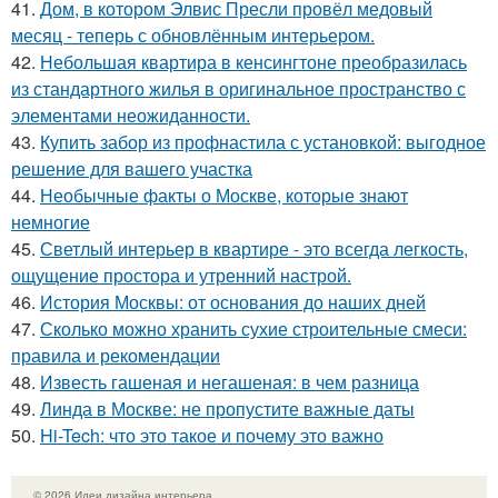
41.
Дом, в котором Элвис Пресли провёл медовый
месяц - теперь с обновлённым интерьером.
42.
Небольшая квартира в кенсингтоне преобразилась
из стандартного жилья в оригинальное пространство с
элементами неожиданности.
43.
Купить забор из профнастила с установкой: выгодное
решение для вашего участка
44.
Необычные факты о Москве, которые знают
немногие
45.
Светлый интерьер в квартире - это всегда легкость,
ощущение простора и утренний настрой.
46.
История Москвы: от основания до наших дней
47.
Сколько можно хранить сухие строительные смеси:
правила и рекомендации
48.
Известь гашеная и негашеная: в чем разница
49.
Линда в Москве: не пропустите важные даты
50.
Hi-Tech: что это такое и почему это важно
© 2026 Идеи дизайна интерьера