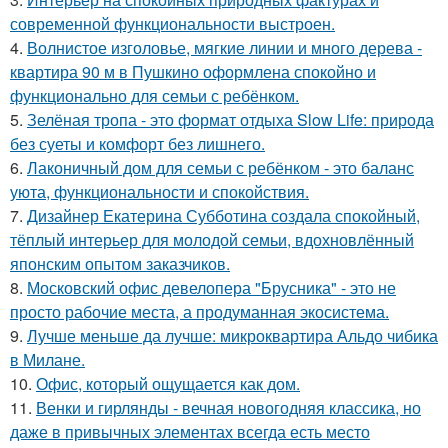
современной функциональности выстроен.
4.
Волнистое изголовье, мягкие линии и много дерева -
квартира 90 м в Пушкино оформлена спокойно и
функционально для семьи с ребёнком.
5.
Зелёная тропа - это формат отдыха Slow Life: природа
без суеты и комфорт без лишнего.
6.
Лаконичный дом для семьи с ребёнком - это баланс
уюта, функциональности и спокойствия.
7.
Дизайнер Екатерина Субботина создала спокойный,
тёплый интерьер для молодой семьи, вдохновлённый
японским опытом заказчиков.
8.
Московский офис девелопера "Брусника" - это не
просто рабочие места, а продуманная экосистема.
9.
Лучше меньше да лучше: микроквартира Альдо чибика
в Милане.
10.
Офис, который ощущается как дом.
11.
Венки и гирлянды - вечная новогодняя классика, но
даже в привычных элементах всегда есть место