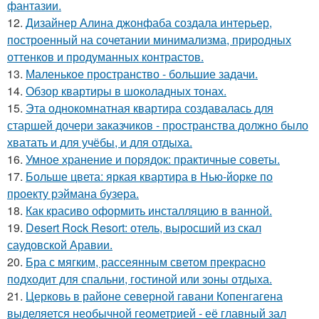
фантазии.
12.
Дизайнер Алина джонфаба создала интерьер,
построенный на сочетании минимализма, природных
оттенков и продуманных контрастов.
13.
Маленькое пространство - большие задачи.
14.
Обзор квартиры в шоколадных тонах.
15.
Эта однокомнатная квартира создавалась для
старшей дочери заказчиков - пространства должно было
хватать и для учёбы, и для отдыха.
16.
Умное хранение и порядок: практичные советы.
17.
Больше цвета: яркая квартира в Нью-йорке по
проекту рэймана бузера.
18.
Как красиво оформить инсталляцию в ванной.
19.
Desert Rock Resort: отель, выросший из скал
саудовской Аравии.
20.
Бра с мягким, рассеянным светом прекрасно
подходит для спальни, гостиной или зоны отдыха.
21.
Церковь в районе северной гавани Копенгагена
выделяется необычной геометрией - её главный зал