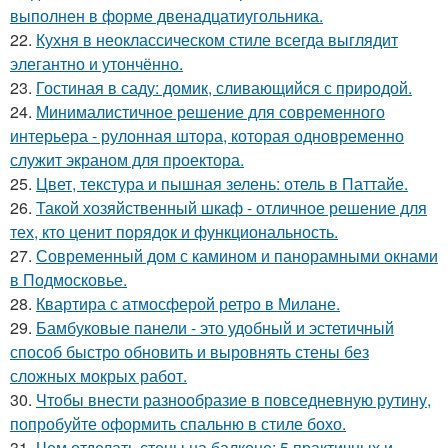
выполнен в форме двенадцатиугольника.
22.
Кухня в неоклассическом стиле всегда выглядит
элегантно и утончённо.
23.
Гостиная в саду: домик, сливающийся с природой.
24.
Минималистичное решение для современного
интерьера - рулонная штора, которая одновременно
служит экраном для проектора.
25.
Цвет, текстура и пышная зелень: отель в Паттайе.
26.
Такой хозяйственный шкаф - отличное решение для
тех, кто ценит порядок и функциональность.
27.
Современный дом с камином и панорамными окнами
в Подмосковье.
28.
Квартира с атмосферой ретро в Милане.
29.
Бамбуковые панели - это удобный и эстетичный
способ быстро обновить и выровнять стены без
сложных мокрых работ.
30.
Чтобы внести разнообразие в повседневную рутину,
попробуйте оформить спальню в стиле бохо.
31.
Чем отделать стены на балконе: 5 практичных и