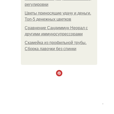
регулировки
Цветы приносящие удачу и деньги.
Топ-5 денежных цветков
Сравнение Сандиммун Неорал с
другими иммуносупрессорами
Скамейка из профильной трубы.
Сборка лавочки без спинки
.