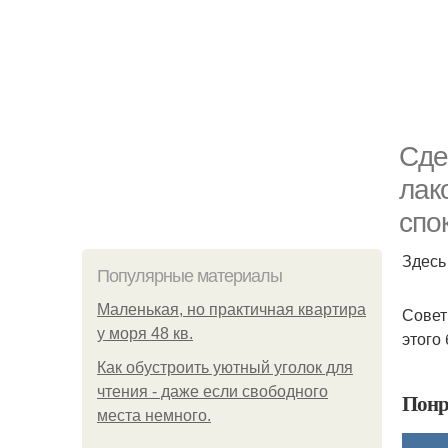
Сде
лак
спо
Здесь
Популярные материалы
Маленькая, но практичная квартира
Совет
у моря 48 кв.
этого
Как обустроить уютный уголок для
чтения - даже если свободного
Понр
места немного.