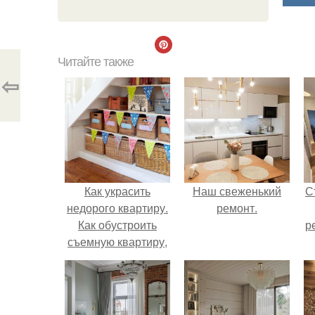
Читайте также
⇦
Как украсить
Наш свеженький
С
недорого квартиру.
ремонт.
Как обустроить
р
съемную квартиру,
не потратив много
денег?