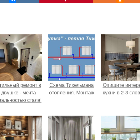
тильный ремонт в
Схема Тихельмана
Опишите интер
двушке - мечта
отопления. Монтаж
кухни в 2-3 слов
еальностью стала!