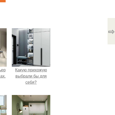
⇨
ьер
Какую прихожую
ах.
выбрали бы для
себя?