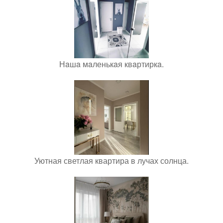
Нaшa мaленькaя квaртиркa.
Уютная светлая квартира в лучах солнца.