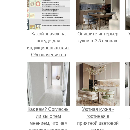
Какой значок на
Опишите интерьер
посуде для
кухни в 2-3 словах.
индукционных плит.
Обозначения на
посуде и их
расшифровка
Как вам? Согласны
Уютная кухня -
ли вы с тем
гостиная в
мнением, что чем
приятной цветовой
светлее квартира,
гамме.