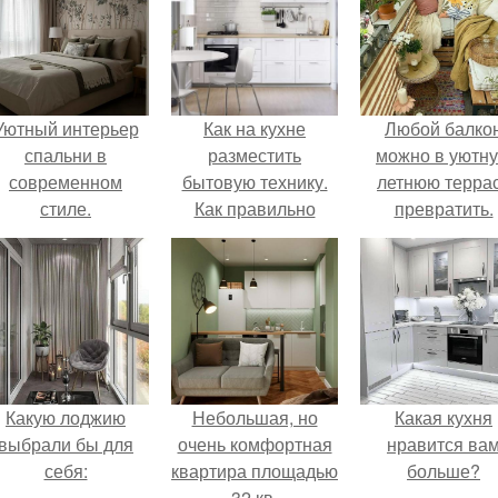
Уютный интерьер
Как на кухне
Любой балко
спальни в
разместить
можно в уютн
современном
бытовую технику.
летнюю терра
стиле.
Как правильно
превратить.
разместить технику
на кухне: 6 лучших
вариантов
Какую лоджию
Небольшая, но
Какая кухня
выбрали бы для
очень комфортная
нравится ва
себя:
квартира площадью
больше?
32 кв.