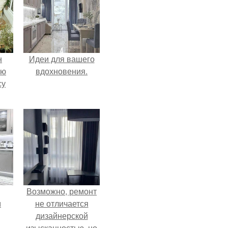
н
Идеи для вашего
ую
вдохновения.
су
Возможно, ремонт
м
не отличается
дизайнерской
изысканностью, но