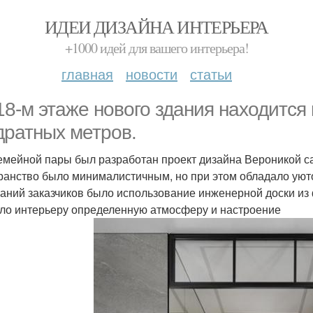
ИДЕИ ДИЗАЙНА ИНТЕРЬЕРА
+1000 идей для вашего интерьера!
главная
новости
статьи
18-м этаже нового здания находитс
дратных метров.
емейной пары был разработан проект дизайна Вероникой са
ранство было минималистичным, но при этом обладало уют
аний заказчиков было использование инженерной доски из 
ло интерьеру определенную атмосферу и настроение