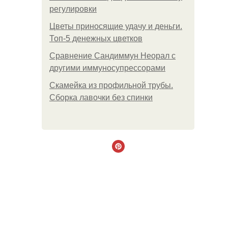
регулировки
Цветы приносящие удачу и деньги.
Топ-5 денежных цветков
Сравнение Сандиммун Неорал с
другими иммуносупрессорами
Скамейка из профильной трубы.
Сборка лавочки без спинки