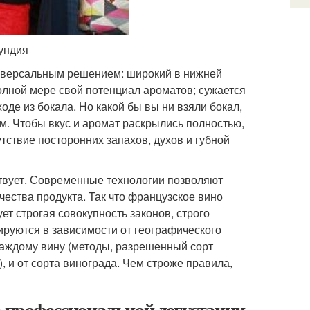
гундия
ниверсальным решением: широкий в нижней
полной мере свой потенциал ароматов; сужается
оде из бокала. Но какой бы вы ни взяли бокал,
ым. Чтобы вкус и аромат раскрылись полностью,
тствие посторонних запахов, духов и губной
ствует. Современные технологии позволяют
чества продукта. Так что французское вино
ет строгая совокупность законов, строго
ируются в зависимости от географического
каждому вину (методы, разрешенный сорт
, и от сорта винограда. Чем строже правила,
а профессиональной дегустации