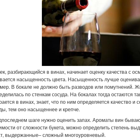
ек, разбирающийся в винах, начинает оценку качества с осм
вается насыщенность цвета. Насыщенность лучше оценивать 
мер. В бокале не должно быть разводов или помутнений. Жи
еделилась по стенкам сосуда. На бокалах тогда остаются т
рается в винах, знает, что по ним определяется качество и
ды, тем оно насыщеннее и крепче.
дпоследнем шаге нужно оценить запах. Ароматы вин бываю
имости от сложности букета, можно определить степень в
т, выдержанные– сложный многоуровневый.