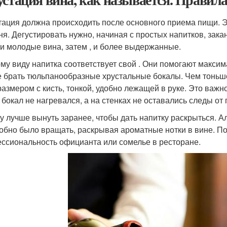
тация должна происходить после основного приема пищи. Э
ня. Дегустировать нужно, начиная с простых напитков, зак
 и молодые вина, затем , и более выдержанные.
му виду напитка соответствует свой . Они помогают максим
 брать тюльпанообразные хрустальные бокалы. Чем тоньше
размером с кисть, тонкой, удобно лежащей в руке. Это важно
 бокал не нагревался, а на стенках не оставались следы от 
у лучше вынуть заранее, чтобы дать напитку раскрыться. Ал
добно было вращать, раскрывая ароматные нотки в вине. П
ссиональность официанта или сомелье в ресторане.