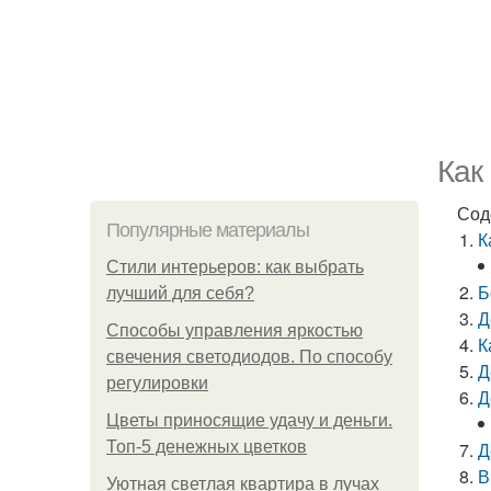
Как
Сод
Популярные материалы
К
Стили интерьеров: как выбрать
Б
лучший для себя?
Д
Способы управления яркостью
К
свечения светодиодов. По способу
Д
регулировки
Д
Цветы приносящие удачу и деньги.
Топ-5 денежных цветков
Д
В
Уютная светлая квартира в лучах