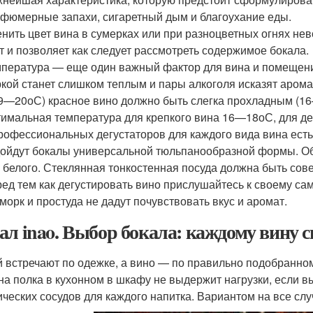
фюмерные запахи, сигаретный дым и благоухание еды.
нить цвет вина в сумерках или при разноцветных огнях не
т и позволяет как следует рассмотреть содержимое бокала.
пература — еще один важный фактор для вина и помещения
кой станет слишком теплым и пары алкоголя исказят аром
19—20
о
С) красное вино должно быть слегка прохладным (1
имальная температура для крепкого вина 16—18
о
С, для д
рофессиональных дегустаторов для каждого вида вина ест
ойдут бокалы универсальной тюльпанообразной формы. Об
 белого. Стеклянная тонкостенная посуда должна быть сов
ед тем как дегустировать вино прислушайтесь к своему са
морк и простуда не дадут почувствовать вкус и аромат.
ал inao. Выбор бокала: каждому вину 
 встречают по одежке, а вино — по правильно подобранном
на полка в кухонном в шкафу не выдержит нагрузки, если 
ических сосудов для каждого напитка. Вариантом на все сл