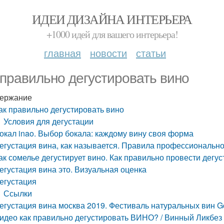
ИДЕИ ДИЗАЙНА ИНТЕРЬЕРА
+1000 идей для вашего интерьера!
главная
новости
статьи
 правильно дегустировать вино
ержание
ак правильно дегустировать вино
Условия для дегустации
окал inao. Выбор бокала: каждому вину своя форма
егустация вина, как называется. Правила профессионально
ак сомелье дегустирует вино. Как правильно провести дегу
егустация вина это. Визуальная оценка
егустация
Ссылки
егустация вина москва 2019. Фестиваль натуральных вин Go
идео как правильно дегустировать ВИНО? / Винный Ликбез