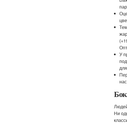
пар
Оце
цве
Тем
жар
(+
Опт
У п
под
для
Пер
нас
Бок
Людей
Ни од
класс