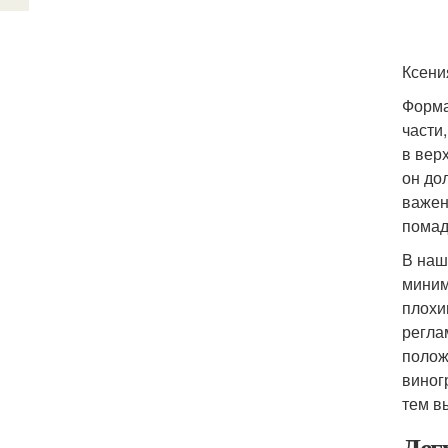
Ксени
Форма
части
в вер
он до
важен
помад
В наш
миним
плохи
регла
полож
виног
тем в
Дег