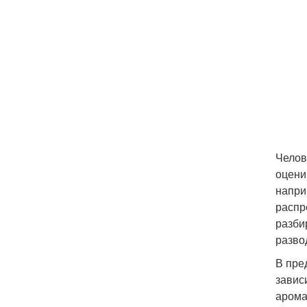
Челов
оцени
напри
распр
разби
разво
В пре
завис
арома