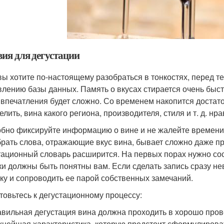
вия для дегустации
вы хотите по-настоящему разобраться в тонкостях, перед тем
влению базы данных. Память о вкусах стирается очень быст
 впечатления будет сложно. Со временем накопится достато
елить, вина какого региона, производителя, стиля и т. д. н
бно фиксируйте информацию о вине и не жалейте времени
рать слова, отражающие вкус вина, бывает сложно даже п
тационный словарь расширится. На первых порах нужно со
ки должны быть понятны вам. Если сделать запись сразу н
тку и сопроводить ее парой собственных замечаний.
товьтесь к дегустационному процессу:
вильная дегустация вина должна проходить в хорошо про
нейшая характеристика, которую предстоит сформулирова