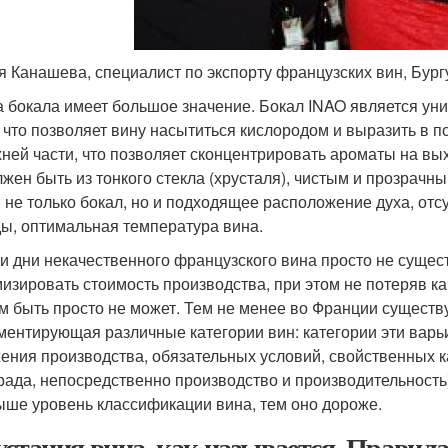
я Канашева, специалист по экспорту французских вин, Бур
 бокала имеет большое значение. Бокал INAO является у
, что позволяет вину насытиться кислородом и выразить в 
хней части, что позволяет сконцентрировать ароматы на вых
лжен быть из тонкого стекла (хрусталя), чистым и прозрачн
 не только бокал, но и подходящее расположение духа, отсу
ы, оптимальная температура вина.
и дни некачественного французского вина просто не суще
изировать стоимость производства, при этом не потеряв ка
м быть просто не может. Тем не менее во Франции существу
ментирующая различные категории вин: категории эти варь
ения производства, обязательных условий, свойственных 
рада, непосредственно производство и производительность)
ыше уровень классификации вина, тем оно дороже.
устация вина, как называется. Правил