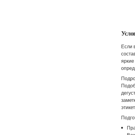
Усло
Если 
соста
яркие
опред
Подро
Подоб
дегус
замет
этике
Подго
Пра
Важ