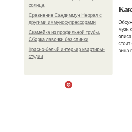
солнца.
Как
Сравнение Сандиммун Неорал с
Обсуж
другими иммуносупрессорами
музык
Скамейка из профильной трубы.
описа
Сборка лавочки без спинки
стоит
Красно-белый интерьер квартиры-
вина 
студии