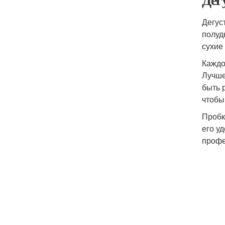
Дегус
полуд
сухие
Каждо
Лучше
быть 
чтобы
Пробк
его у
профе