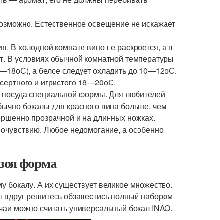
возможно. Естественное освещение не искажает
. В холодной комнате вино не раскроется, а в
ат. В условиях обычной комнатной температуры
6—18
о
С), а белое следует охладить до 10—12
о
С.
есертного и игристого 18—20
о
С.
ь посуда специальной формы. Для любителей
ычно бокалы для красного вина больше, чем
ершенно прозрачной и на длинных ножках.
мочувствию. Любое недомогание, а особенно
своя форма
у бокалу. А их существует великое множество.
вы вдруг решитесь обзавестись полный набором
учаи можно считать универсальный бокал INAO.