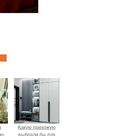
н
Какую прихожую
ую
выбрали бы для