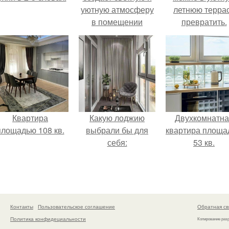
уютную атмосферу
летнюю терра
в помещении
превратить.
Квартира
Какую лоджию
Двухкомнатна
площадью 108 кв.
выбрали бы для
квартира площа
себя:
53 кв.
Контакты
Пользовательское соглашение
Обратная св
Политика конфидециальности
Копирование раз