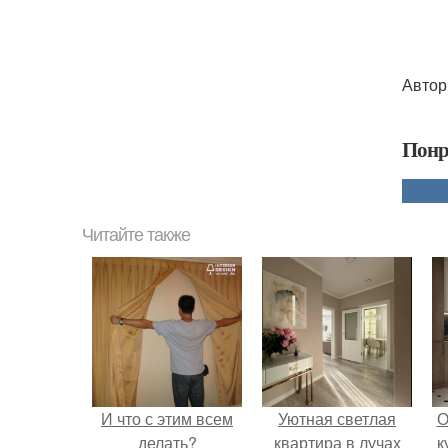
Автор
Понр
Читайте также
И что с этим всем
Уютная светлая
О
делать?
квартира в лучах
к