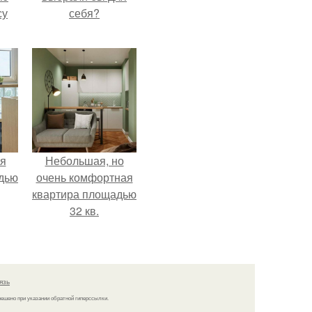
су
себя?
я
Небольшая, но
дью
очень комфортная
квартира площадью
32 кв.
язь
решено при указании обратной гиперссылки.