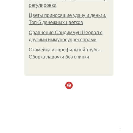
регулировки
Цветы приносящие удачу и деньги.
Топ-5 денежных цветков
Сравнение Сандиммун Неорал с
другими иммуносупрессорами
Скамейка из профильной трубы.
Сборка лавочки без спинки
.