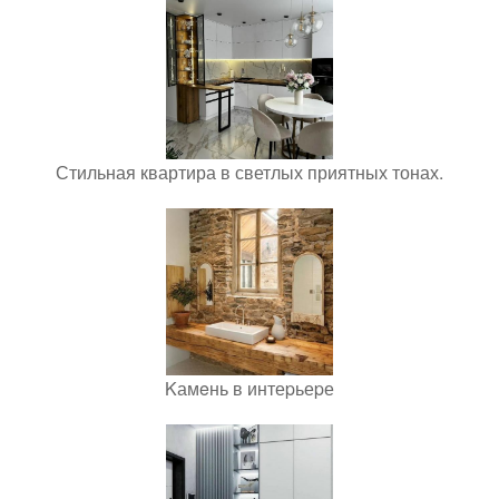
Стильная квартира в светлых приятных тонах.
Kамeнь в интеpьеpе